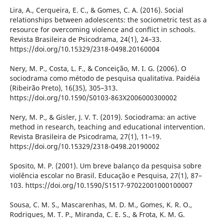
Lira, A., Cerqueira, E. C., & Gomes, C. A. (2016). Social
relationships between adolescents: the sociometric test as a
resource for overcoming violence and conflict in schools.
Revista Brasileira de Psicodrama, 24(1), 24–33.
https://doi.org/10.15329/2318-0498.20160004
Nery, M. P., Costa, L. F., & Conceição, M. I. G. (2006). O
sociodrama como método de pesquisa qualitativa. Paidéia
(Ribeirão Preto), 16(35), 305–313.
https://doi.org/10.1590/S0103-863X2006000300002
Nery, M. P., & Gisler, J. V. T. (2019). Sociodrama: an active
method in research, teaching and educational intervention.
Revista Brasileira de Psicodrama, 27(1), 11–19.
https://doi.org/10.15329/2318-0498.20190002
Sposito, M. P. (2001). Um breve balanço da pesquisa sobre
violência escolar no Brasil. Educação e Pesquisa, 27(1), 87–
103. https://doi.org/10.1590/S1517-97022001000100007
Sousa, C. M. S., Mascarenhas, M. D. M., Gomes, K. R. O.,
Rodrigues, M. T. P., Miranda, C. E. S., & Frota, K. M. G.