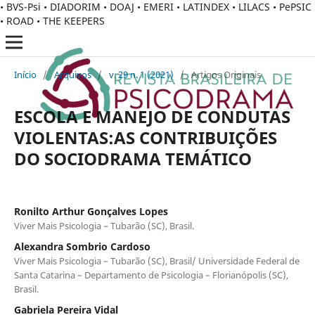
• BVS-Psi • DIADORIM • DOAJ • EMERI • LATINDEX • LILACS • PePSIC
• ROAD • THE KEEPERS
Início
/
Arquivos
/
v. 29 n. 1 (2021)
/
Artigos Originais
ESCOLA E MANEJO DE CONDUTAS
VIOLENTAS:AS CONTRIBUIÇÕES
DO SOCIODRAMA TEMÁTICO
Ronilto Arthur Gonçalves Lopes
Viver Mais Psicologia – Tubarão (SC), Brasil.
Alexandra Sombrio Cardoso
Viver Mais Psicologia – Tubarão (SC), Brasil/ Universidade Federal de
Santa Catarina – Departamento de Psicologia – Florianópolis (SC),
Brasil.
Gabriela Pereira Vidal