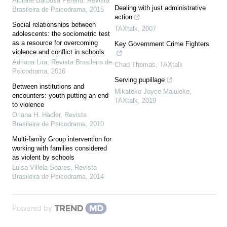
Alciane Barbosa Pereira
,
Revista
Dealing with just administrative
Brasileira de Psicodrama
,
2015
action
Social relationships between
TAXtalk
,
2007
adolescents: the sociometric test
as a resource for overcoming
Key Government Crime Fighters
violence and conflict in schools
Adriana Lira
,
Revista Brasileira de
Chad Thomas
,
TAXtalk
Psicodrama
,
2016
Serving pupillage
Between institutions and
Mikateko Joyce Maluleke
,
encounters: youth putting an end
TAXtalk
,
2019
to violence
Oriana H. Hadler
,
Revista
Brasileira de Psicodrama
,
2010
Multi-family Group intervention for
working with families considered
as violent by schools
Luisa Villela Soares
,
Revista
Brasileira de Psicodrama
,
2014
Powered by