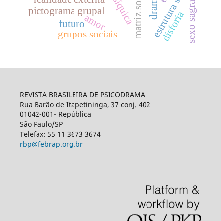
estrutura social
sexo sagrado
pictograma grupal
disforia
amor
futuro
grupos sociais
REVISTA BRASILEIRA DE PSICODRAMA
Rua Barão de Itapetininga, 37 conj. 402
01042-001- República
São Paulo/SP
Telefax: 55 11 3673 3674
rbp@febrap.org.br