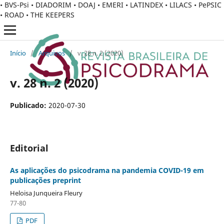
• BVS-Psi • DIADORIM • DOAJ • EMERI • LATINDEX • LILACS • PePSIC
• ROAD • THE KEEPERS
Início
/
Arquivos
/
v. 28 n. 2 (2020)
v. 28 n. 2 (2020)
Publicado:
2020-07-30
Editorial
As aplicações do psicodrama na pandemia COVID-19 em
publicações preprint
Heloisa Junqueira Fleury
77-80
PDF