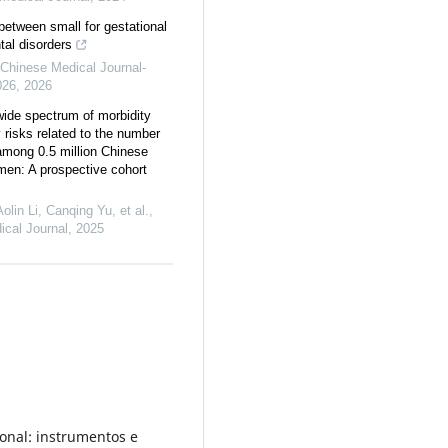
between small for gestational
al disorders
Chinese Medical Journal-
026
,
2026
ide spectrum of morbidity
 risks related to the number
 among 0.5 million Chinese
en: A prospective cohort
lin Li, Canqing Yu, et al.
,
cal Journal
,
2025
ional: instrumentos e