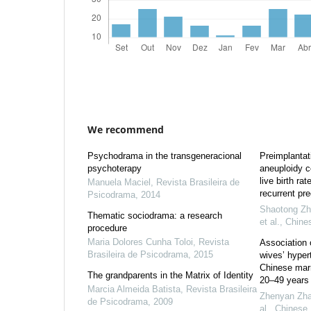
We recommend
Psychodrama in the transgeneracional
Preimplantati
psychoterapy
aneuploidy c
live birth r
Manuela Maciel
,
Revista Brasileira de
recurrent pr
Psicodrama
,
2014
Shaotong Zha
Thematic sociodrama: a research
et al.
,
Chines
procedure
Maria Dolores Cunha Toloi
,
Revista
Association 
Brasileira de Psicodrama
,
2015
wives’ hyper
Chinese marr
The grandparents in the Matrix of Identity
20–49 years
Marcia Almeida Batista
,
Revista Brasileira
Zhenyan Zhao
de Psicodrama
,
2009
al.
,
Chinese 