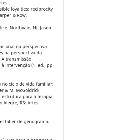
tes..
ible loyalties: reciprocity
Harper & Row.
tice. Northvale, NJ: Jason
racional na perspectiva
es na perspectiva da
), A transmissão
à intervenção (1. ed., pp.
no ciclo de vida familiar:
ter & M. McGoldrick
 estrutura para a terapia
to Alegre, RS: Artes
 el taller de genograma.