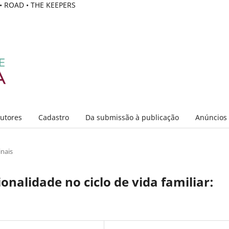
C • ROAD • THE KEEPERS
Autores
Cadastro
Da submissão à publicação
Anúncios
inais
nalidade no ciclo de vida familiar: