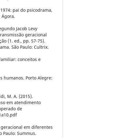
9-1974: pai do psicodrama,
: Ágora.
segundo Jacob Levy
 transmissão geracional
ão (1. ed., pp. 57-75).
ama. São Paulo: Cultrix.
Familiar: conceitos e
as humanos. Porto Alegre:
ldi, M. A. (2015).
caso em atendimento
cuperado de
1a10.pdf
o geracional em diferentes
São Paulo: Summus.