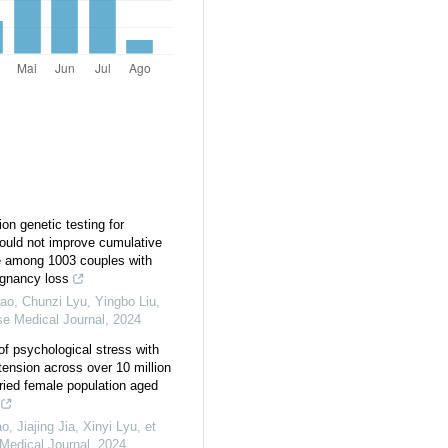
on genetic testing for
ould not improve cumulative
ate among 1003 couples with
egnancy loss
o, Chunzi Lyu, Yingbo Liu,
e Medical Journal
,
2024
of psychological stress with
tension across over 10 million
ied female population aged
, Jiajing Jia, Xinyi Lyu, et
Medical Journal
,
2024