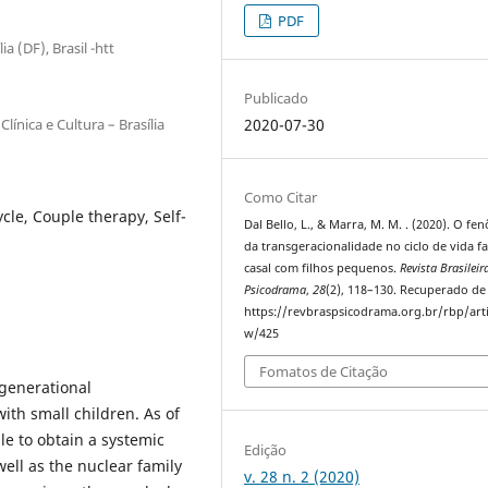
PDF
a (DF), Brasil -htt
Publicado
ínica e Cultura – Brasília
2020-07-30
Como Citar
ycle, Couple therapy, Self-
Dal Bello, L., & Marra, M. M. . (2020). O f
da transgeracionalidade no ciclo de vida fa
casal com filhos pequenos.
Revista Brasileir
Psicodrama
,
28
(2), 118–130. Recuperado de
https://revbraspsicodrama.org.br/rbp/arti
w/425
Fomatos de Citação
sgenerational
ith small children. As of
le to obtain a systemic
Edição
well as the nuclear family
v. 28 n. 2 (2020)