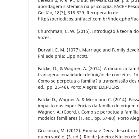
Celestino, V. R. R., & Bucher-Maluschke, J. S. (2
abordagem sistêmica na psicologia. FACEF Pesq
Gestão, 18(3), 318-329. Recuperado de
http://periodicos.unifacef.com.br/index.php/fa
Churchman, C. W. (2015). Introdução à teoria dos
Vozes.
Durvall, E. M. (1977). Marriage and Family devel
Philadelphia: Lippincott.
Falcke, D., & Wagner, A. (2014). A dinâmica fami
transgeracionalidade: definição de conceitos. In
Como se perpetua a família? a transmissão dos m
ed., pp. 25-46). Porto Alegre: EDIPUCRS.
Falcke D., Wagner A. & Mosmann C. (2014). Passa
impacto das experiências da família de origem 
Wagner, A. (Coord.), Como se perpetua a famíli
modelos familiares (1. ed., pp. 67-80). Porto Al
Groisman, M. (2012). Família é Deus: descubra c
quem você é. (3. ed.). Rio de Janeiro: Núcleo de 