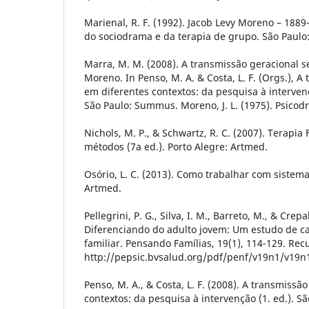
Marienal, R. F. (1992). Jacob Levy Moreno – 188
do sociodrama e da terapia de grupo. São Paulo
Marra, M. M. (2008). A transmissão geracional 
Moreno. In Penso, M. A. & Costa, L. F. (Orgs.), A
em diferentes contextos: da pesquisa à intervenç
São Paulo: Summus. Moreno, J. L. (1975). Psicodr
Nichols, M. P., & Schwartz, R. C. (2007). Terapia 
métodos (7a ed.). Porto Alegre: Artmed.
Osório, L. C. (2013). Como trabalhar com sistem
Artmed.
Pellegrini, P. G., Silva, I. M., Barreto, M., & Crepa
Diferenciando do adulto jovem: Um estudo de 
familiar. Pensando Famílias, 19(1), 114-129. Re
http://pepsic.bvsalud.org/pdf/penf/v19n1/v19n
Penso, M. A., & Costa, L. F. (2008). A transmissã
contextos: da pesquisa à intervenção (1. ed.). 