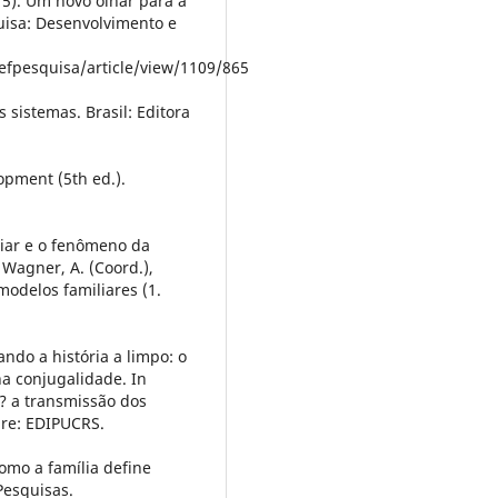
015). Um novo olhar para a
uisa: Desenvolvimento e
cefpesquisa/article/view/1109/865
 sistemas. Brasil: Editora
opment (5th ed.).
liar e o fenômeno da
 Wagner, A. (Coord.),
odelos familiares (1.
ndo a história a limpo: o
na conjugalidade. In
a? a transmissão dos
egre: EDIPUCRS.
omo a família define
Pesquisas.