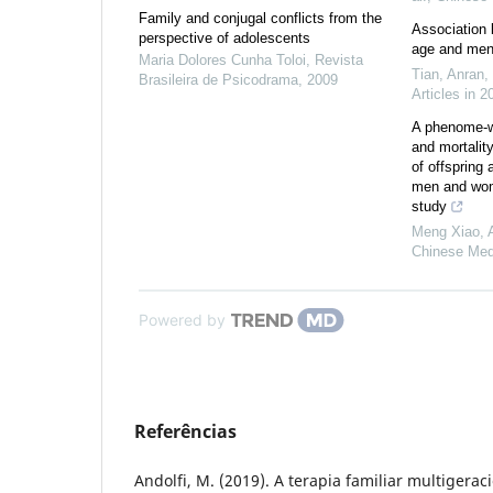
Family and conjugal conflicts from the
Association 
perspective of adolescents
age and ment
Maria Dolores Cunha Toloi
,
Revista
Tian, Anran
,
Brasileira de Psicodrama
,
2009
Articles in 2
A phenome-w
and mortality
of offspring
men and wom
study
Meng Xiao, Ao
Chinese Medi
Powered by
Referências
Andolfi, M. (2019). A terapia familiar multigerac