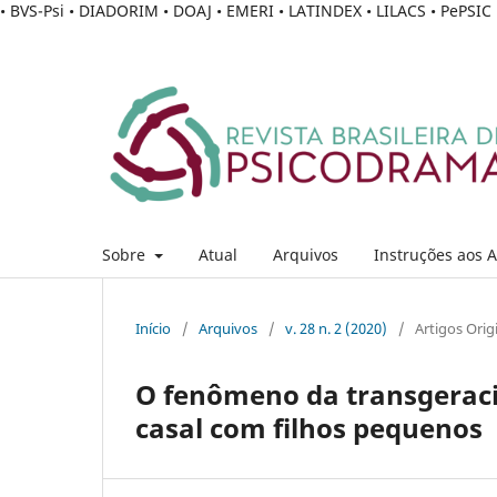
• BVS-Psi • DIADORIM • DOAJ • EMERI • LATINDEX • LILACS • PePSI
Sobre
Atual
Arquivos
Instruções aos 
Início
/
Arquivos
/
v. 28 n. 2 (2020)
/
Artigos Orig
O fenômeno da transgeracio
casal com filhos pequenos