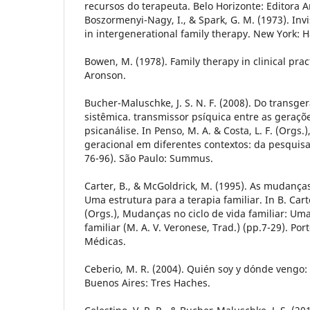
recursos do terapeuta. Belo Horizonte: Editora Ar
Boszormenyi-Nagy, I., & Spark, G. M. (1973). Invis
in intergenerational family therapy. New York: 
Bowen, M. (1978). Family therapy in clinical prac
Aronson.
Bucher-Maluschke, J. S. N. F. (2008). Do transge
sistêmica. transmissor psíquica entre as geraçõ
psicanálise. In Penso, M. A. & Costa, L. F. (Orgs.
geracional em diferentes contextos: da pesquisa 
76-96). São Paulo: Summus.
Carter, B., & McGoldrick, M. (1995). As mudanças 
Uma estrutura para a terapia familiar. In B. Car
(Orgs.), Mudanças no ciclo de vida familiar: Uma
familiar (M. A. V. Veronese, Trad.) (pp.7-29). Por
Médicas.
Ceberio, M. R. (2004). Quién soy y dónde vengo:
Buenos Aires: Tres Haches.