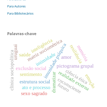
Para Autores
Para Bibliotecários
Palavras-chave
inteligência
matriz sociométrica
imunidade psíquica
resiliência
memória
uruguai
clínica sociopolítica
intimidade
saúde
amor
pictograma grupal
exclusão social
ciência ética
realidade externa
sentimento
dramatizar
emoção
coconsciente
estrutura social
futuro
ato e processo
sexo sagrado