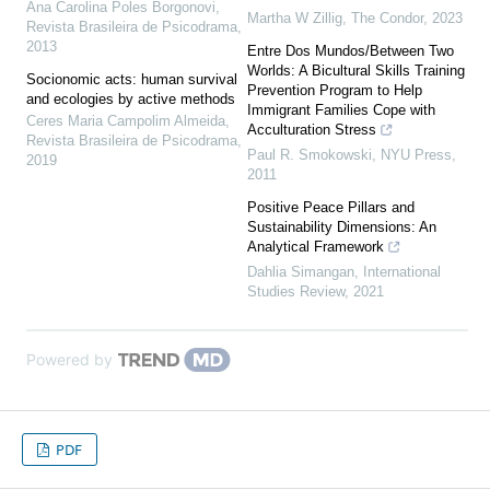
Ana Carolina Poles Borgonovi
,
Martha W Zillig
,
The Condor
,
2023
Revista Brasileira de Psicodrama
,
2013
Entre Dos Mundos/Between Two
Worlds: A Bicultural Skills Training
Socionomic acts: human survival
Prevention Program to Help
and ecologies by active methods
Immigrant Families Cope with
Ceres Maria Campolim Almeida
,
Acculturation Stress
Revista Brasileira de Psicodrama
,
Paul R. Smokowski
,
NYU Press
,
2019
2011
Positive Peace Pillars and
Sustainability Dimensions: An
Analytical Framework
Dahlia Simangan
,
International
Studies Review
,
2021
Powered by
PDF