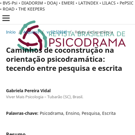
• BVS-Psi • DIADORIM • DOAJ • EMERI • LATINDEX • LILACS • PePSIC
• ROAD • THE KEEPERS
Início
/
Arquivos
/
v. 32 (2024)
/
Relato de Experiência
Caminhos de coconstrução na
orientação psicodramática:
tecendo entre pesquisa e escrita
Gabriela Pereira Vidal
Viver Mais Psicologia – Tubarão (SC), Brasil.
Palavras-chave:
Psicodrama, Ensino, Pesquisa, Escrita
Resumo