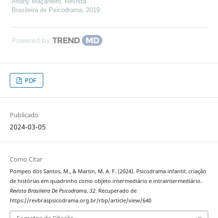
Ariany Maçaneiro
,
Revista
Brasileira de Psicodrama
,
2019
Powered by
PDF
Publicado
2024-03-05
Como Citar
Pompeo dos Santos, M., & Martin, M. A. F. (2024). Psicodrama infantil: criação
de histórias em quadrinho como objeto intermediário e intraintermediário.
Revista Brasileira De Psicodrama
,
32
. Recuperado de
https://revbraspsicodrama.org.br/rbp/article/view/640
Fomatos de Citação