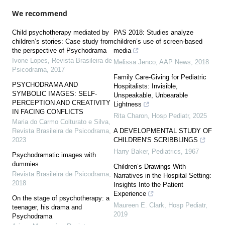
We recommend
Child psychotherapy mediated by
PAS 2018: Studies analyze
children’s stories: Case study from
children’s use of screen-based
the perspective of Psychodrama
media
Ivone Lopes
,
Revista Brasileira de
Melissa Jenco
,
AAP News
,
2018
Psicodrama
,
2017
Family Care-Giving for Pediatric
PSYCHODRAMA AND
Hospitalists: Invisible,
SYMBOLIC IMAGES: SELF-
Unspeakable, Unbearable
PERCEPTION AND CREATIVITY
Lightness
IN FACING CONFLICTS
Rita Charon
,
Hosp Pediatr
,
2025
Maria do Carmo Colturato e Silva
,
Revista Brasileira de Psicodrama
,
A DEVELOPMENTAL STUDY OF
2023
CHILDREN'S SCRIBBLINGS
Harry Baker
,
Pediatrics
,
1967
Psychodramatic images with
dummies
Children’s Drawings With
Revista Brasileira de Psicodrama
,
Narratives in the Hospital Setting:
2018
Insights Into the Patient
Experience
On the stage of psychotherapy: a
Maureen E. Clark
,
Hosp Pediatr
,
teenager, his drama and
2019
Psychodrama