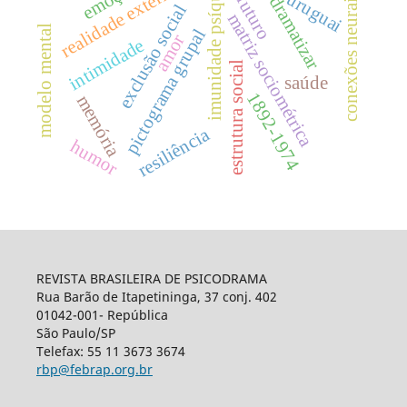
imunidade psíquica
emoção
realidade externa
uruguai
conexões neurais
futuro
dramatizar
exclusão social
matriz sociométrica
modelo mental
pictograma grupal
amor
intimidade
estrutura social
saúde
1892-1974
memória
resiliência
humor
REVISTA BRASILEIRA DE PSICODRAMA
Rua Barão de Itapetininga, 37 conj. 402
01042-001- República
São Paulo/SP
Telefax: 55 11 3673 3674
rbp@febrap.org.br