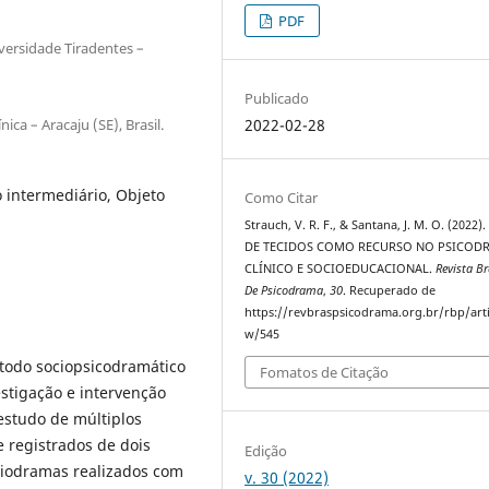
PDF
iversidade Tiradentes –
Publicado
ica – Aracaju (SE), Brasil.
2022-02-28
 intermediário, Objeto
Como Citar
Strauch, V. R. F., & Santana, J. M. O. (2022
DE TECIDOS COMO RECURSO NO PSICOD
CLÍNICO E SOCIOEDUCACIONAL.
Revista Br
De Psicodrama
,
30
. Recuperado de
https://revbraspsicodrama.org.br/rbp/arti
w/545
étodo sociopsicodramático
Fomatos de Citação
estigação e intervenção
 estudo de múltiplos
e registrados de dois
Edição
ociodramas realizados com
v. 30 (2022)