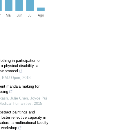
lothing in participation of
a physical disability: a
ew protocol
,
BMJ Open
,
2018
ent mandala making for
-being
tash, Julie Chen, Joyce Pui
Medical Humanities
,
2015
bstract paintings and
 foster reflective capacity in
ators: a multinational faculty
 workshop