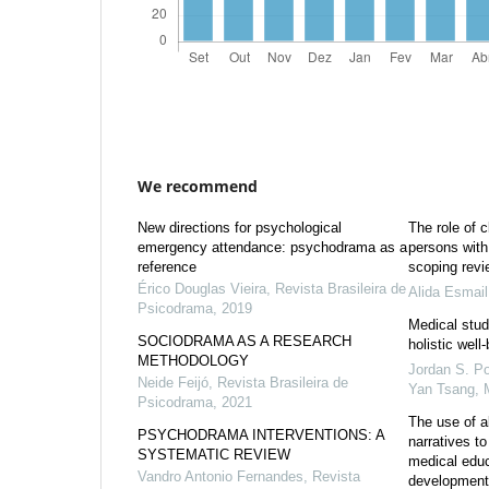
We recommend
New directions for psychological
The role of c
emergency attendance: psychodrama as a
persons with 
reference
scoping revi
Érico Douglas Vieira
,
Revista Brasileira de
Alida Esmail
Psicodrama
,
2019
Medical stud
SOCIODRAMA AS A RESEARCH
holistic well
METHODOLOGY
Jordan S. Po
Neide Feijó
,
Revista Brasileira de
Yan Tsang
,
Psicodrama
,
2021
The use of a
PSYCHODRAMA INTERVENTIONS: A
narratives to
SYSTEMATIC REVIEW
medical educ
Vandro Antonio Fernandes
,
Revista
development