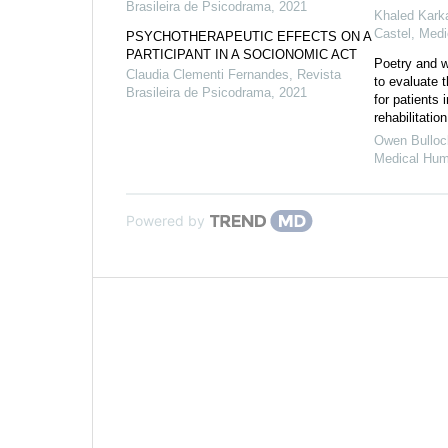
Brasileira de Psicodrama
,
2021
Khaled Karka
Castel
,
Medi
PSYCHOTHERAPEUTIC EFFECTS ON A
PARTICIPANT IN A SOCIONOMIC ACT
Poetry and w
Claudia Clementi Fernandes
,
Revista
to evaluate t
Brasileira de Psicodrama
,
2021
for patients 
rehabilitation
Owen Bulloc
Medical Hum
Powered by