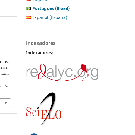
Português (Brasil)
Español (España)
indexadores
Indexadores:
). O USO
RAMA
asileira
cle/vie