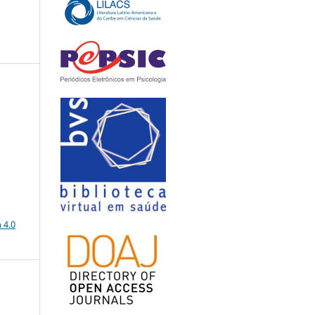
a
 4.0