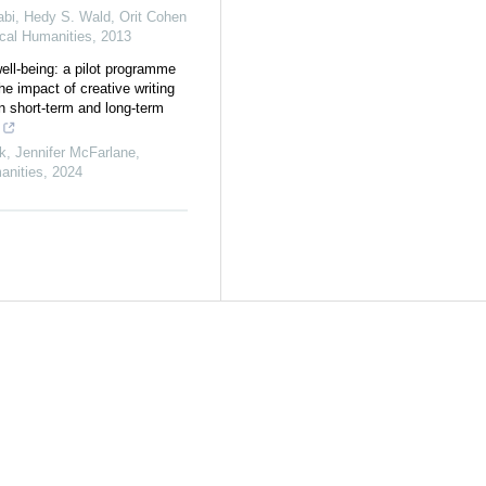
bi, Hedy S. Wald, Orit Cohen
cal Humanities
,
2013
ell-being: a pilot programme
he impact of creative writing
in short-term and long-term
k, Jennifer McFarlane
,
anities
,
2024