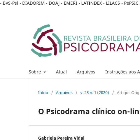
• BVS-Psi • DIADORIM • DOAJ • EMERI • LATINDEX • LILACS • PePSI
Sobre
Atual
Arquivos
Instruções aos 
Início
/
Arquivos
/
v. 28 n. 1 (2020)
/
Artigos Orig
O Psicodrama clínico on-li
Gabriela Pereira Vidal