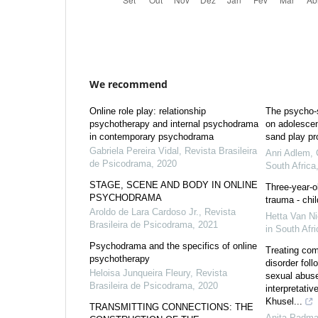
We recommend
Online role play: relationship
The psycho-s
psychotherapy and internal psychodrama
on adolescent
in contemporary psychodrama
sand play p
Gabriela Pereira Vidal
,
Revista Brasileira
Anri Adlem
,
de Psicodrama
,
2020
South Africa
STAGE, SCENE AND BODY IN ONLINE
Three-year-o
PSYCHODRAMA
trauma - chil
Aroldo de Lara Cardoso Jr.
,
Revista
Hetta Van Ni
Brasileira de Psicodrama
,
2021
in South Afri
Psychodrama and the specifics of online
Treating com
psychotherapy
disorder foll
Heloisa Junqueira Fleury
,
Revista
sexual abuse
Brasileira de Psicodrama
,
2020
interpretativ
Khusel...
TRANSMITTING CONNECTIONS: THE
Anita Padma