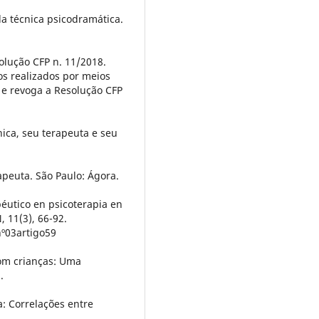
da técnica psicodramática.
olução CFP n. 11/2018.
os realizados por meios
 e revoga a Resolução CFP
nica, seu terapeuta e seu
rapeuta. São Paulo: Ágora.
apéutico en psicoterapia en
, 11(3), 66-92.
nº03artigo59
 com crianças: Uma
.
a: Correlações entre