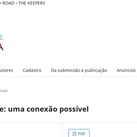
C • ROAD • THE KEEPERS
Autores
Cadastro
Da submissão à publicação
Anúncios
inais
ne: uma conexão possível
PDF