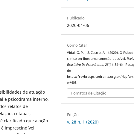
Publicado
2020-04-06
Como Citar
Vidal, G. P. ., & Castro, A. . (2020). O Psic
clínico on-line: uma conexão possível.
Revi
Brasileira De Psicodrama
,
28
(1), 54–64. Rec
de
https://revbraspsicodrama.org.br/rbp/arti
w/408
ssibilidades de atuação
Fomatos de Citação
al e psicodrama interno,
dos relatos de
elação a etapas,
Edição
é clarificado que a ação
v. 28 n. 1 (2020)
 é imprescindível.