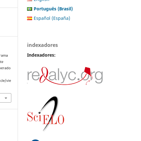
Português (Brasil)
Español (España)
indexadores
Indexadores:
odrama
sta
uperado
cle/vie