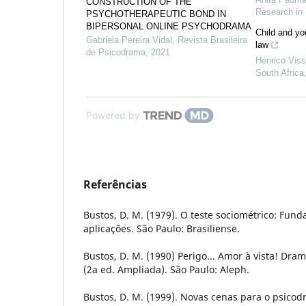
CONSTRUCTION OF THE
Research in 
PSYCHOTHERAPEUTIC BOND IN
BIPERSONAL ONLINE PSYCHODRAMA
Child and you
Gabriela Pereira Vidal
,
Revista Brasileira
law
de Psicodrama
,
2021
Henrico Viss
South Africa
Powered by
Referências
Bustos, D. M. (1979). O teste sociométrico: Fund
aplicações. São Paulo: Brasiliense.
Bustos, D. M. (1990) Perigo... Amor à vista! Dra
(2a ed. Ampliada). São Paulo: Aleph.
Bustos, D. M. (1999). Novas cenas para o psicod