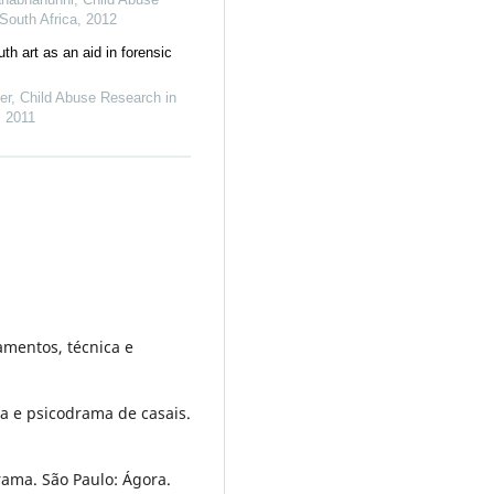
South Africa
,
2012
th art as an aid in forensic
er
,
Child Abuse Research in
,
2011
amentos, técnica e
ma e psicodrama de casais.
rama. São Paulo: Ágora.