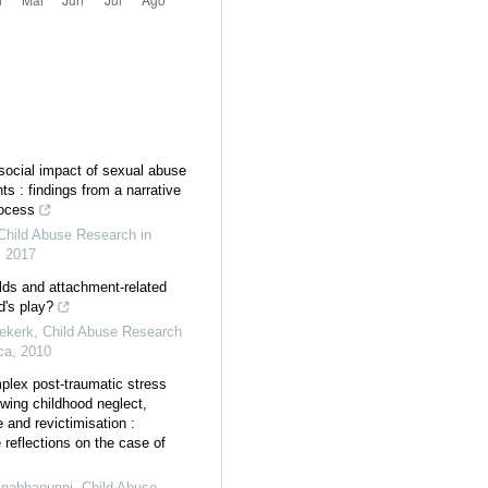
ocial impact of sexual abuse
s : findings from a narrative
rocess
Child Abuse Research in
,
2017
lds and attachment-related
d's play?
ekerk
,
Child Abuse Research
ca
,
2010
plex post-traumatic stress
owing childhood neglect,
 and revictimisation :
e reflections on the case of
nabhanunni
,
Child Abuse