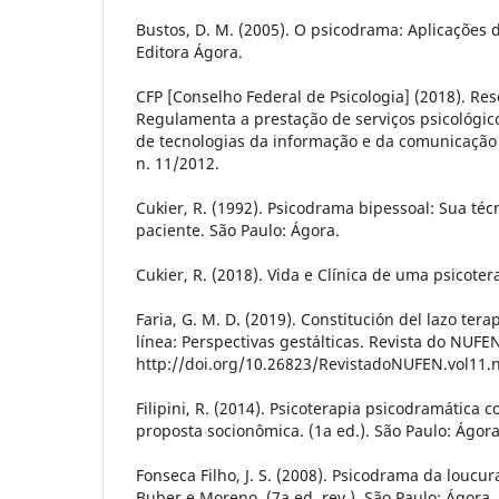
Bustos, D. M. (2005). O psicodrama: Aplicações 
Editora Ágora.
CFP [Conselho Federal de Psicologia] (2018). Res
Regulamenta a prestação de serviços psicológic
de tecnologias da informação e da comunicação
n. 11/2012.
Cukier, R. (1992). Psicodrama bipessoal: Sua téc
paciente. São Paulo: Ágora.
Cukier, R. (2018). Vida e Clínica de uma psicote
Faria, G. M. D. (2019). Constitución del lazo ter
línea: Perspectivas gestálticas. Revista do NUFEN
http://doi.org/10.26823/RevistadoNUFEN.vol11.
Filipini, R. (2014). Psicoterapia psicodramática
proposta socionômica. (1a ed.). São Paulo: Ágora
Fonseca Filho, J. S. (2008). Psicodrama da loucur
Buber e Moreno. (7a ed. rev.). São Paulo: Ágora.