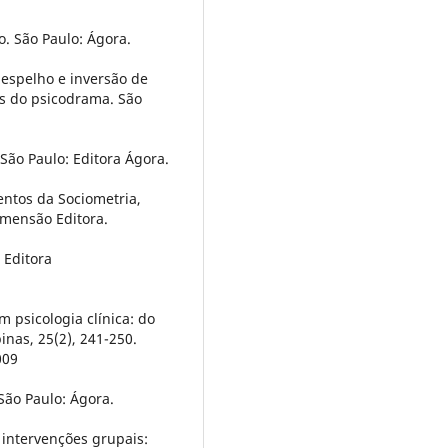
ão. São Paulo: Ágora.
, espelho e inversão de
is do psicodrama. São
São Paulo: Editora Ágora.
ntos da Sociometria,
imensão Editora.
 Editora
em psicologia clínica: do
inas, 25(2), 241-250.
009
São Paulo: Ágora.
 intervenções grupais: