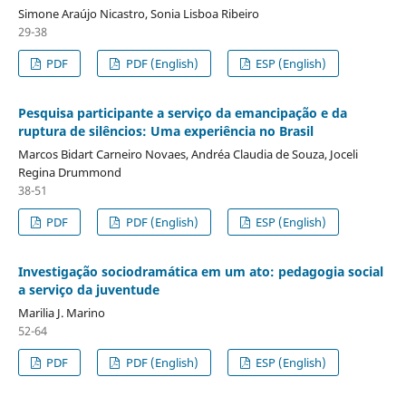
Simone Araújo Nicastro, Sonia Lisboa Ribeiro
29-38
PDF
PDF (English)
ESP (English)
Pesquisa participante a serviço da emancipação e da
ruptura de silêncios: Uma experiência no Brasil
Marcos Bidart Carneiro Novaes, Andréa Claudia de Souza, Joceli
Regina Drummond
38-51
PDF
PDF (English)
ESP (English)
Investigação sociodramática em um ato: pedagogia social
a serviço da juventude
Marilia J. Marino
52-64
PDF
PDF (English)
ESP (English)