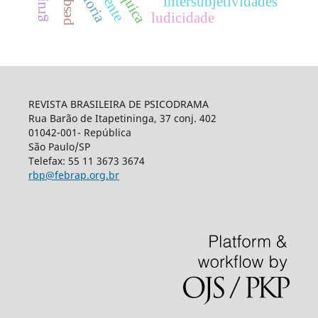
disforia
intersubjetividades
ludicidade
REVISTA BRASILEIRA DE PSICODRAMA
Rua Barão de Itapetininga, 37 conj. 402
01042-001- República
São Paulo/SP
Telefax: 55 11 3673 3674
rbp@febrap.org.br