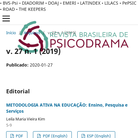
• BVS-Psi • DIADORIM • DOAJ • EMERI • LATINDEX • LILACS • PePSIC
• ROAD • THE KEEPERS
Início
/
Arquivos
/
v. 27 n. 1 (2019)
v. 27 n. 1 (2019)
Publicado:
2020-01-27
Editorial
METODOLOGIA ATIVA NA EDUCAÇÃO: Ensino, Pesquisa e
Serviços
Leila Maria Vieira Kim
5-9
PDF
PDF (English)
ESP (English)