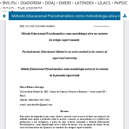
• BVS-Psi • DIADORIM • DOAJ • EMERI • LATINDEX • LILACS • PePSIC
• ROAD • THE KEEPERS
Método Educacional Psicodramático como metodologia ativa no contexto do estágio supervisionado