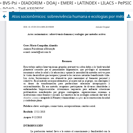
• BVS-Psi • DIADORIM • DOAJ • EMERI • LATINDEX • LILACS • PePSIC
• ROAD • THE KEEPERS
Atos socionômicos: sobrevivência humana e ecologias por métodos ativos