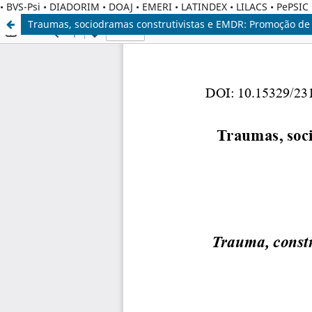
• BVS-Psi • DIADORIM • DOAJ • EMERI • LATINDEX • LILACS • PePSI
Traumas, sociodramas construtivistas e EMDR: Promoção de 