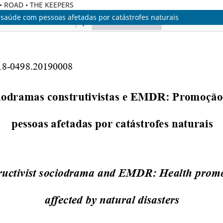
C • ROAD • THE KEEPERS
saúde com pessoas afetadas por catástrofes naturais