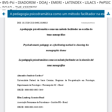
• BVS-Psi • DIADORIM • DOAJ • EMERI • LATINDEX • LILACS • PePSIC
• ROAD • THE KEEPERS
A pedagogia psicodramática como um método facilitador na escolha do tema monográfico