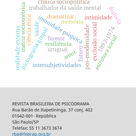
clínica sociopolítica
matriz sociométrica
trabalhador da saúde mental
disforia
dramatizar
imunidade psíquica
intimidade
ciência ética
memória
saúde
exclusão social
pós-modernidade
1892-1974
realidade externa
pictograma grupal
estrutura social
humor
resiliência
futuro
uruguai
amor
intersubjetividades
REVISTA BRASILEIRA DE PSICODRAMA
Rua Barão de Itapetininga, 37 conj. 402
01042-001- República
São Paulo/SP
Telefax: 55 11 3673 3674
rbp@febrap.org.br