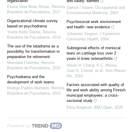
organization
and salary- earners
Eloisa Vilas Boas Rosas
,
Revista
Samuli I Saarni
,
Occupational and
Brasileira de Psicodrama
,
2017
Environmental Medicine
,
2007
Organizational climate survey
Psychosocial work environment
based on psychodrama
and health: new evidence
Yvette Betty Datner
,
Revista
Johannés Siegrist
,
J Epidemiol
Brasileira de Psicodrama
,
2014
Community Health
,
2004
The use of the tatadrama as a
Subregional effects of meniscal
possibility for transformation in
tears on cartilage loss over 2
preparation for retirement
years in knee osteoarthritis
Maristela Colombo
,
Revista
Alison H. Chang, K.C. Moisio,
Brasileira de Psicodrama
,
2020
Joan S. Chmiel, et al.
,
Ann Rheum
Dis
,
2010
Psychodrama and the
development of work teams
Factors associated with quality of
Rodrigo Padrini Monteiro
,
Revista
life and work ability among Finnish
Brasileira de Psicodrama
,
2014
municipal employees: a cross-
sectional study
Elina Bergman
,
BMJ Open
,
2020
Powered by