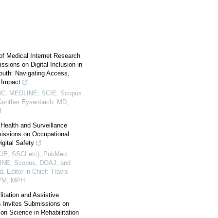
of Medical Internet Research
ssions on Digital Inclusion in
outh: Navigating Access,
 Impact
C, MEDLINE, SCIE, Scopus
unther Eysenbach, MD,
I
Health and Surveillance
issions on Occupational
igital Safety
CIE, SSCI etc), PubMed,
NE, Scopus, DOAJ, and
, Editor-in-Chief: Travis
VM, MPH
itation and Assistive
 Invites Submissions on
on Science in Rehabilitation