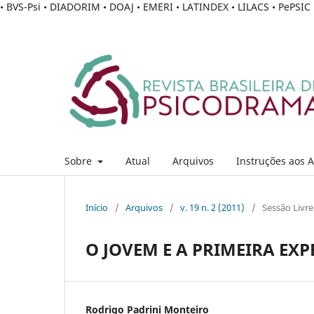
• BVS-Psi • DIADORIM • DOAJ • EMERI • LATINDEX • LILACS • PePSI
Sobre
Atual
Arquivos
Instruções aos 
Início
/
Arquivos
/
v. 19 n. 2 (2011)
/
Sessão Livre
O JOVEM E A PRIMEIRA EX
Rodrigo Padrini Monteiro