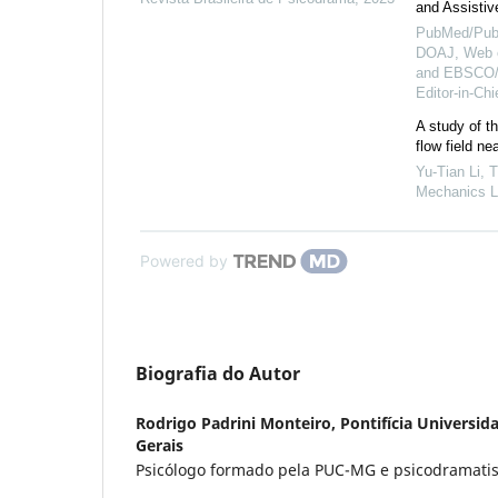
and Assistiv
PubMed/Pub
DOAJ, Web o
and EBSCO/
Editor-in-Ch
A study of th
flow field ne
Yu-Tian Li
,
T
Mechanics L
Powered by
Biografia do Autor
Rodrigo Padrini Monteiro,
Pontifícia Universid
Gerais
Psicólogo formado pela PUC-MG e psicodramatis