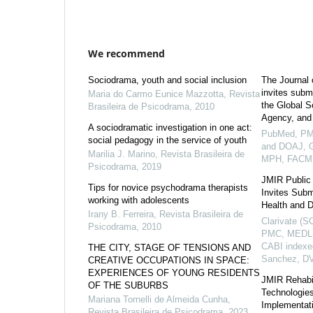
We recommend
Sociodrama, youth and social inclusion
The Journal 
invites submi
Maria do Carmo Eunice Mazzotta
,
Revista
the Global S
Brasileira de Psicodrama
,
2010
Agency, and
A sociodramatic investigation in one act:
PubMed, PM
social pedagogy in the service of youth
and DOAJ, G
Marilia J. Marino
,
Revista Brasileira de
MPH, FACM
Psicodrama
,
2019
JMIR Public 
Tips for novice psychodrama therapists
Invites Subm
working with adolescents
Health and D
Irany B. Ferreira
,
Revista Brasileira de
Clarivate (S
Psicodrama
,
2010
PMC, MEDLI
CABI indexed
THE CITY, STAGE OF TENSIONS AND
Sanchez, D
CREATIVE OCCUPATIONS IN SPACE:
EXPERIENCES OF YOUNG RESIDENTS
JMIR Rehabil
OF THE SUBURBS
Technologies
Mariana Tornelli de Almeida Cunha
,
Implementati
Revista Brasileira de Psicodrama
,
2023