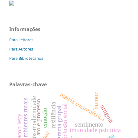
Informações
Para Leitores
Para Autores
Para Bibliotecários
Palavras-chave
matriz sociométrica
humor
pós-modernidade
ambientes rurais
ato e processo
resiliência
exclusão social
uruguai
pictograma grupal
emoção
jacob levy
sentimento
imunidade psíquica
amor