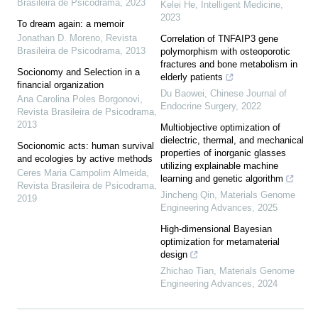
Brasileira de Psicodrama
,
2023
Kelei He
,
Intelligent Medicine
,
2023
To dream again: a memoir
Jonathan D. Moreno
,
Revista
Correlation of TNFAIP3 gene
Brasileira de Psicodrama
,
2013
polymorphism with osteoporotic
fractures and bone metabolism in
Socionomy and Selection in a
elderly patients
financial organization
Du Baowei
,
Chinese Journal of
Ana Carolina Poles Borgonovi
,
Endocrine Surgery
,
2022
Revista Brasileira de Psicodrama
,
2013
Multiobjective optimization of
dielectric, thermal, and mechanical
Socionomic acts: human survival
properties of inorganic glasses
and ecologies by active methods
utilizing explainable machine
Ceres Maria Campolim Almeida
,
learning and genetic algorithm
Revista Brasileira de Psicodrama
,
Jincheng Qin
,
Materials Genome
2019
Engineering Advances
,
2025
High-dimensional Bayesian
optimization for metamaterial
design
Zhichao Tian
,
Materials Genome
Engineering Advances
,
2024