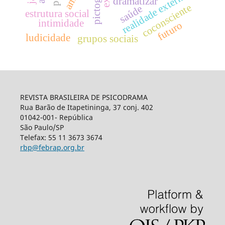
realidade externa
dramatizar
coconsciente
saúde
estrutura social
intimidade
futuro
ludicidade
grupos sociais
REVISTA BRASILEIRA DE PSICODRAMA
Rua Barão de Itapetininga, 37 conj. 402
01042-001- República
São Paulo/SP
Telefax: 55 11 3673 3674
rbp@febrap.org.br