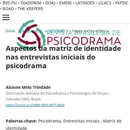
• BVS-Psi • DIADORIM • DOAJ • EMERI • LATINDEX • LILACS • PePSIC
• ROAD • THE KEEPERS
Início
/
Arquivos
/
v. 32 (2024)
/
Relato de Experiência
Aspectos da matriz de identidade
nas entrevistas iniciais do
psicodrama
Alcione Melo Trindade
Associação Bahiana de Psicodrama e Psicoterapia de Grupo –
Salvador (BA), Brasil.
https://orcid.org/0009-0007-4071-8454
Palavras-chave:
Psicodrama, Entrevistas iniciais , Matriz de
identidade