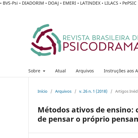
• BVS-Psi • DIADORIM • DOAJ • EMERI • LATINDEX • LILACS • PePSI
Sobre
Atual
Arquivos
Instruções aos 
Início
/
Arquivos
/
v. 26 n. 1 (2018)
/
Artigos Inéd
Métodos ativos de ensino: 
de pensar o próprio pensa