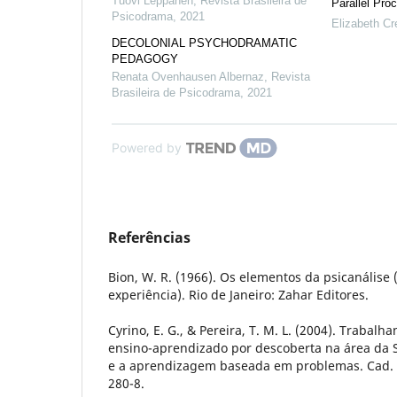
Tuovi Leppänen
,
Revista Brasileira de
Parallel Pro
Psicodrama
,
2021
Elizabeth Cr
DECOLONIAL PSYCHODRAMATIC
PEDAGOGY
Renata Ovenhausen Albernaz
,
Revista
Brasileira de Psicodrama
,
2021
Powered by
Referências
Bion, W. R. (1966). Os elementos da psicanálise 
experiência). Rio de Janeiro: Zahar Editores.
Cyrino, E. G., & Pereira, T. M. L. (2004). Trabal
ensino-aprendizado por descoberta na área da 
e a aprendizagem baseada em problemas. Cad. S
280-8.