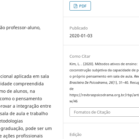
PDF
ão professor-aluno,
Publicado
2020-01-03
Como Citar
Kim, L. . (2020). Métodos ativos de ensino:
coconstrução subjetiva da capacidade de 
cional aplicada em sala
o próprio pensamento em sala de aula.
Rev
Brasileira De Psicodrama
,
26
(1), 31–40. Rec
aridade compreendida
de
smo de alunos, na
https://revbraspsicodrama.org.br/rbp/arti
se como o pensamento
w/46
rovar a integração entre
Fomatos de Citação
 sala de aula e trabalho
etodologias
s-graduação, pode ser um
Edição
 ações profissionais