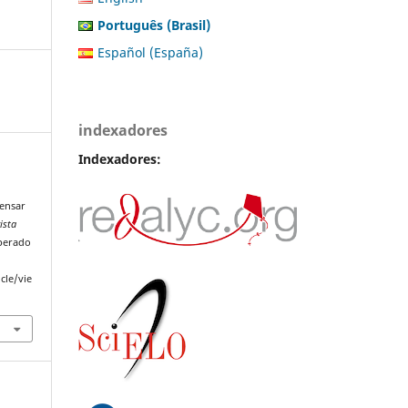
Português (Brasil)
Español (España)
indexadores
Indexadores:
pensar
ista
uperado
cle/vie