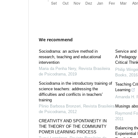
We recommend
Sociodrama: an active method in
Service and
research, teaching and educational
A Pedagogy 
intervention
Critical Thin
Maria da Penha Nery
,
Revista Brasileira
Philip Winge
de Psicodrama
,
2019
Books
,
2016
Sociodrama in the introductory training of
Teaching Cri
science teachers: addressing the
Learning
difficulties and conflicts in teachers'
Amanda H. R
training
Plinio Barbosa Bronzeri
,
Revista Brasileira
Musings abo
de Psicodrama
,
2012
Raymond Fo
2011
CREATIVITY AND SPONTANEITY IN
THE THEORY OF THE COMMUNITY
Balancing th
POWER LEARNING PROCESS
Experiential