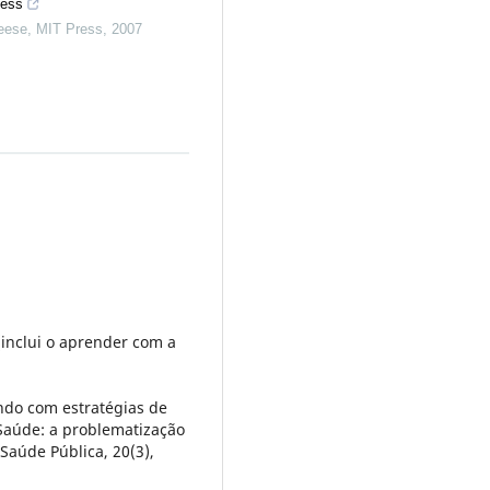
cess
eese
,
MIT Press
,
2007
(inclui o aprender com a
hando com estratégias de
Saúde: a problematização
aúde Pública, 20(3),