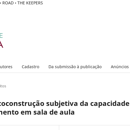
C • ROAD • THE KEEPERS
Autores
Cadastro
Da submissão à publicação
Anúncios
itos
coconstrução subjetiva da capacidade
mento em sala de aula