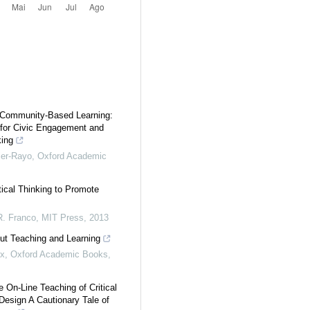
 Community-Based Learning:
for Civic Engagement and
king
ier-Rayo
,
Oxford Academic
tical Thinking to Promote
. Franco
,
MIT Press
,
2013
ut Teaching and Learning
x
,
Oxford Academic Books
,
e On-Line Teaching of Critical
 Design A Cautionary Tale of