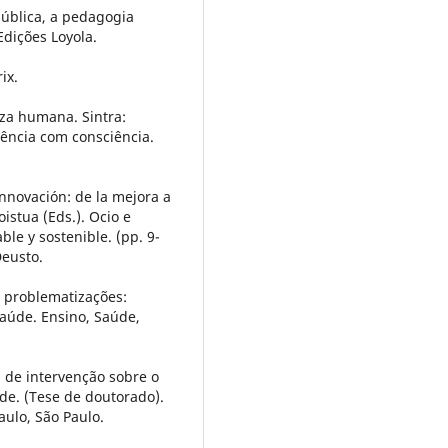
pública, a pedagogia
 Edições Loyola.
ix.
eza humana. Sintra:
iência com consciência.
 innovación: de la mejora a
oistua (Eds.). Ocio e
le y sostenible. (pp. 9-
Deusto.
 e problematizações:
saúde. Ensino, Saúde,
a de intervenção sobre o
de. (Tese de doutorado).
aulo, São Paulo.