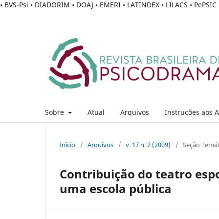
• BVS-Psi • DIADORIM • DOAJ • EMERI • LATINDEX • LILACS • PePSI
Sobre
Atual
Arquivos
Instruções aos 
Início
/
Arquivos
/
v. 17 n. 2 (2009)
/
Seção Temát
Contribuição do teatro es
uma escola pública