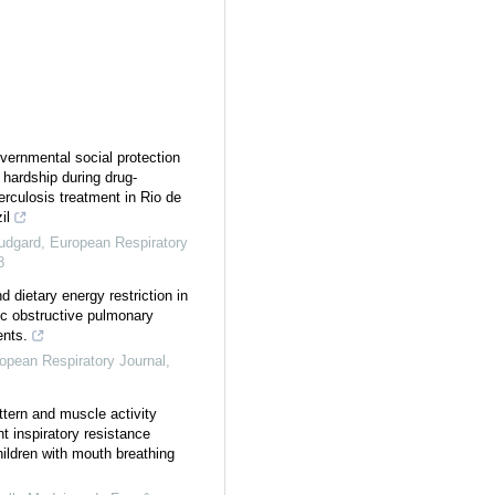
vernmental social protection
 hardship during drug-
erculosis treatment in Rio de
il
udgard
,
European Respiratory
8
 dietary energy restriction in
ic obstructive pulmonary
ents.
opean Respiratory Journal
,
ttern and muscle activity
nt inspiratory resistance
hildren with mouth breathing