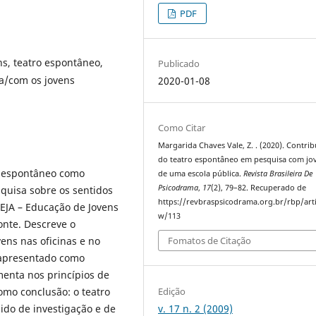
PDF
ns, teatro espontâneo,
Publicado
a/com os jovens
2020-01-08
Como Citar
Margarida Chaves Vale, Z. . (2020). Contrib
do teatro espontâneo em pesquisa com jo
ro espontâneo como
de uma escola pública.
Revista Brasileira De
Psicodrama
,
17
(2), 79–82. Recuperado de
squisa sobre os sentidos
https://revbraspsicodrama.org.br/rbp/arti
 EJA – Educação de Jovens
w/113
onte. Descreve o
ens nas oficinas e no
Fomatos de Citação
é apresentado como
enta nos princípios de
Edição
omo conclusão: o teatro
v. 17 n. 2 (2009)
do de investigação e de