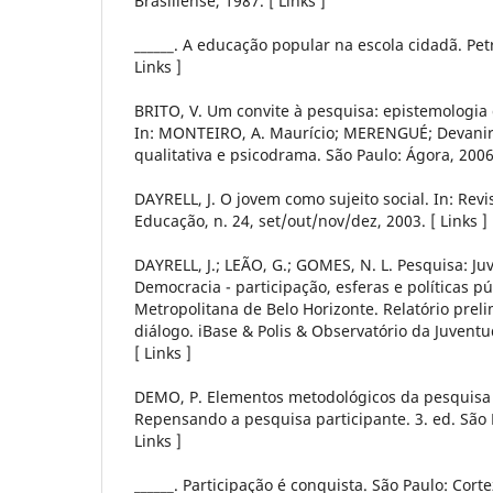
Brasiliense, 1987. [ Links ]
______. A educação popular na escola cidadã. Petr
Links ]
BRITO, V. Um convite à pesquisa: epistemologia 
In: MONTEIRO, A. Maurício; MERENGUÉ; Devanir;
qualitativa e psicodrama. São Paulo: Ágora, 2006,
DAYRELL, J. O jovem como sujeito social. In: Revi
Educação, n. 24, set/out/nov/dez, 2003. [ Links ]
DAYRELL, J.; LEÃO, G.; GOMES, N. L. Pesquisa: Ju
Democracia - participação, esferas e políticas pú
Metropolitana de Belo Horizonte. Relatório prel
diálogo. iBase & Polis & Observatório da Juven
[ Links ]
DEMO, P. Elementos metodológicos da pesquisa p
Repensando a pesquisa participante. 3. ed. São P
Links ]
______. Participação é conquista. São Paulo: Cortez