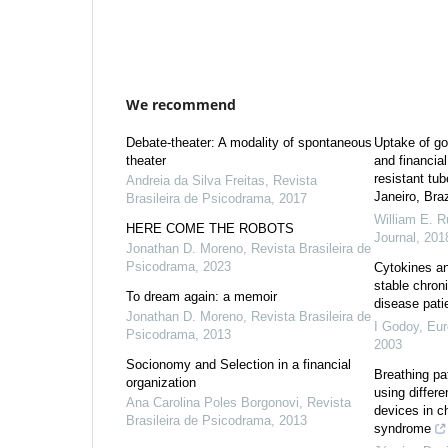
We recommend
Debate-theater: A modality of spontaneous
Uptake of go
theater
and financial
resistant tub
Andreia da Silva Freitas
,
Revista
Janeiro, Braz
Brasileira de Psicodrama
,
2017
William E. R
HERE COME THE ROBOTS
Journal
,
201
Jonathan D. Moreno
,
Revista Brasileira de
Psicodrama
,
2023
Cytokines and
stable chron
To dream again: a memoir
disease pati
Jonathan D. Moreno
,
Revista Brasileira de
I Godoy
,
Eur
Psicodrama
,
2013
2003
Socionomy and Selection in a financial
Breathing pa
organization
using differe
Ana Carolina Poles Borgonovi
,
Revista
devices in c
Brasileira de Psicodrama
,
2013
syndrome