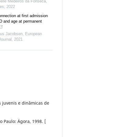
ielle Medeiros da Fonsêca
,
es
,
2022
nnection at first admission
 and age at permanent
ius Jacobsen
,
European
Journal
,
2021
s juvenis e dinâmicas de
 Paulo: Ágora, 1998. [