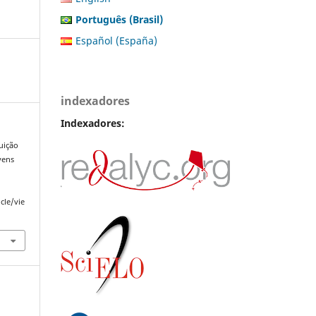
Português (Brasil)
Español (España)
indexadores
Indexadores:
uição
vens
cle/vie