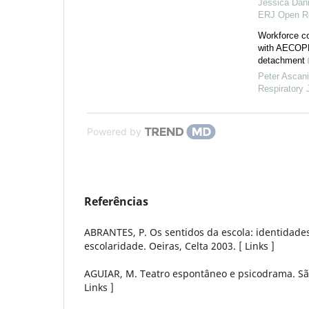
Jéssica Dan
ERJ Open R
Workforce co
with AECOPD
detachment
Peter Ascan
Respiratory 
Powered by
Referências
ABRANTES, P. Os sentidos da escola: identidade
escolaridade. Oeiras, Celta 2003. [ Links ]
AGUIAR, M. Teatro espontâneo e psicodrama. São
Links ]