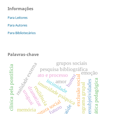
Informações
Para Leitores
Para Autores
Para Bibliotecários
Palavras-chave
grupos sociais
realidade externa
clínica pela pontifícia
pesquisa bibliográfica
emoção
ato e processo
humor
exclusão social
intimidade
prática pedagógica
amor
intersubjetividades
imunidade psíquica
pictograma grupal
resiliência
dramatizar
uruguai
estrutura social
saúde
futuro
memória