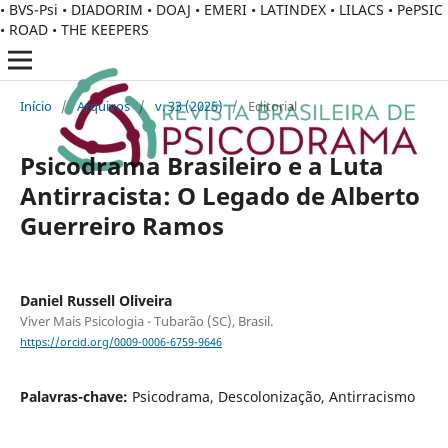
• BVS-Psi • DIADORIM • DOAJ • EMERI • LATINDEX • LILACS • PePSIC
• ROAD • THE KEEPERS
Início
/
Arquivos
/
v. 33 (2025)
/
Editorial
Psicodrama Brasileiro e a Luta
Antirracista: O Legado de Alberto
Guerreiro Ramos
Daniel Russell Oliveira
Viver Mais Psicologia - Tubarão (SC), Brasil.
https://orcid.org/0009-0006-6759-9646
Palavras-chave:
Psicodrama, Descolonização, Antirracismo