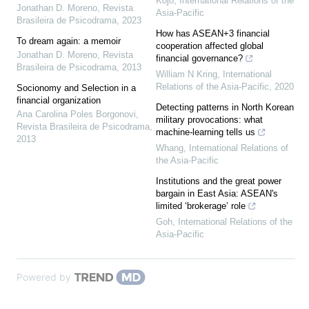
Kojo
,
International Relations of the
Jonathan D. Moreno
,
Revista
Asia-Pacific
Brasileira de Psicodrama
,
2023
How has ASEAN+3 financial
To dream again: a memoir
cooperation affected global
Jonathan D. Moreno
,
Revista
financial governance?
Brasileira de Psicodrama
,
2013
William N Kring
,
International
Relations of the Asia-Pacific
,
2020
Socionomy and Selection in a
financial organization
Detecting patterns in North Korean
Ana Carolina Poles Borgonovi
,
military provocations: what
Revista Brasileira de Psicodrama
,
machine-learning tells us
2013
Whang
,
International Relations of
the Asia-Pacific
Institutions and the great power
bargain in East Asia: ASEAN's
limited ‘brokerage’ role
Goh
,
International Relations of the
Asia-Pacific
Powered by