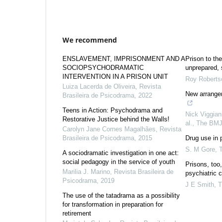
We recommend
ENSLAVEMENT, IMPRISONMENT AND A
Prison to th
SOCIOPSYCHODRAMATIC
unprepared, 
INTERVENTION IN A PRISON UNIT
Roy Roberts
Luiza Lacerda de Oliveira
,
Revista
New arrangem
Brasileira de Psicodrama
,
2022
Teens in Action: Psychodrama and
Nick Viggian
Restorative Justice behind the Walls!
al.
,
The BM
Carolyn Jane Cornes Magalhães
,
Revista
Brasileira de Psicodrama
,
2015
Drug use in 
S. M Gore
,
A sociodramatic investigation in one act:
social pedagogy in the service of youth
Prisons, too,
Marilia J. Marino
,
Revista Brasileira de
psychiatric 
Psicodrama
,
2019
J E Smith
,
T
The use of the tatadrama as a possibility
for transformation in preparation for
retirement