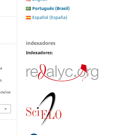
Português (Brasil)
Español (España)
indexadores
Indexadores:
ma
a
,
cle/vie