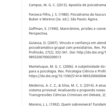
Campos, M. G. C. (2013). Apostila de psicodrama
Fonseca Filho, J. S. (1980). Psicodrama da loucur
Buber e Moreno (3a. ed.). São Paulo: Ágora.
Goffman, E. (1990). Manicômios, prisões e conven
Perspectiva.
Gulassa, D. (2007). Vínculo e confiança em aten
psicodramático grupal com presidiários. Rev. Psi
Profissão, 27(2), 332-341. Doi: http://dx.doi.org
98932007000200013
Mameluque, M. G. C. (2006). A subjetividade do
para a psicologia. Rev. Psicologia Ciência e Profi
https://dx.doi.org/10.1590/S1414-98932006000
Medeiros, A. C. Z., & Silva, M. C. S. (2014). A at
sistema prisional: Analisando e propondo novas d
Transgressões Ciências Criminais em Debate, 2(1
Moreno, J. L. (1992). Quem sobreviverá? Fundam