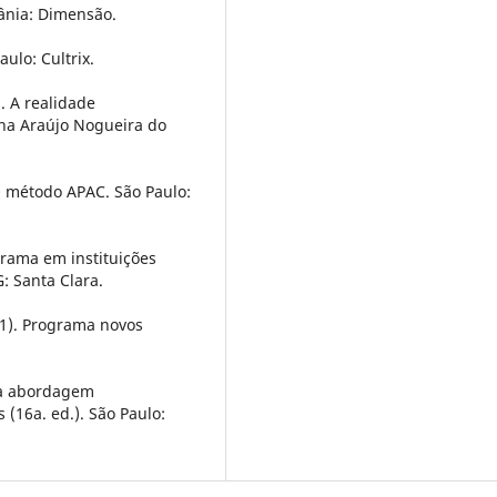
iânia: Dimensão.
aulo: Cultrix.
). A realidade
ana Araújo Nogueira do
O método APAC. São Paulo:
codrama em instituições
: Santa Clara.
11). Programa novos
Uma abordagem
 (16a. ed.). São Paulo: