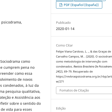
PDF (Español (España))
s, psicodrama,
Publicado
2020-01-14
Como Citar
Felipe Viana Cardoso, L. ., & das Graças de
Carvalho Campos, M. . (2020). O sociodra
o Sociodrama como
como metodologia de intervenção com
condenados.
Revista Brasileira De Psicodram
que cumprem pena no
24
(2), 69–79. Recuperado de
preender como essa
https://revbraspsicodrama.org.br/rbp/arti
volvimento de novos
w/271
os condenados, à luz da
Fomatos de Citação
ma pesquisa qualitativa,
oteção e Assistência aos
letir sobre o sentido do
Edição
 de vida para esses