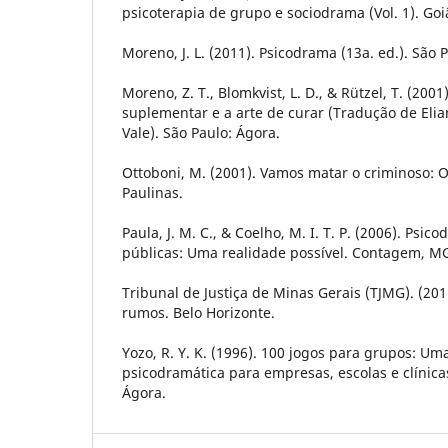
psicoterapia de grupo e sociodrama (Vol. 1). Go
Moreno, J. L. (2011). Psicodrama (13a. ed.). São P
Moreno, Z. T., Blomkvist, L. D., & Rützel, T. (2001
suplementar e a arte de curar (Tradução de Eli
Vale). São Paulo: Ágora.
Ottoboni, M. (2001). Vamos matar o criminoso: 
Paulinas.
Paula, J. M. C., & Coelho, M. I. T. P. (2006). Psi
públicas: Uma realidade possível. Contagem, MG
Tribunal de Justiça de Minas Gerais (TJMG). (20
rumos. Belo Horizonte.
Yozo, R. Y. K. (1996). 100 jogos para grupos: 
psicodramática para empresas, escolas e clínicas
Ágora.