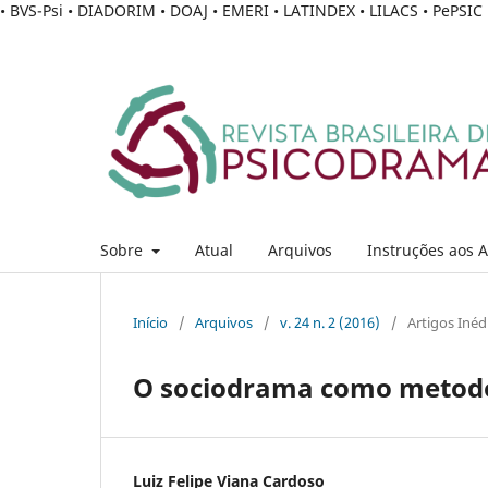
• BVS-Psi • DIADORIM • DOAJ • EMERI • LATINDEX • LILACS • PePSI
Sobre
Atual
Arquivos
Instruções aos 
Início
/
Arquivos
/
v. 24 n. 2 (2016)
/
Artigos Inéd
O sociodrama como metodo
Luiz Felipe Viana Cardoso