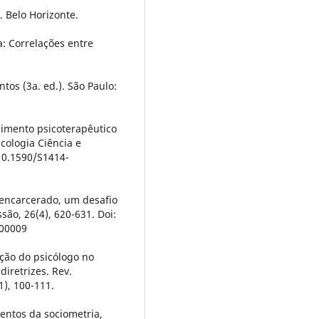
. Belo Horizonte.
a: Correlações entre
tos (3a. ed.). São Paulo:
dimento psicoterapêutico
cologia Ciência e
/10.1590/S1414-
 encarcerado, um desafio
ssão, 26(4), 620-631. Doi:
400009
uação do psicólogo no
iretrizes. Rev.
), 100-111.
entos da sociometria,