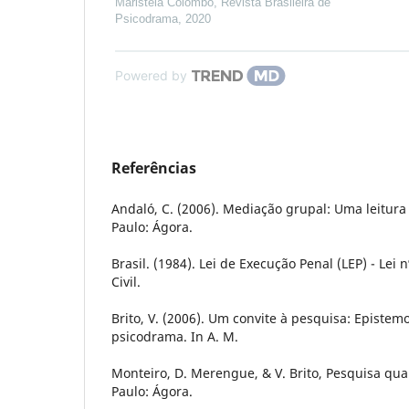
Maristela Colombo
,
Revista Brasileira de
Psicodrama
,
2020
Powered by
Referências
Andaló, C. (2006). Mediação grupal: Uma leitura 
Paulo: Ágora.
Brasil. (1984). Lei de Execução Penal (LEP) - Lei n
Civil.
Brito, V. (2006). Um convite à pesquisa: Epistemo
psicodrama. In A. M.
Monteiro, D. Merengue, & V. Brito, Pesquisa qua
Paulo: Ágora.