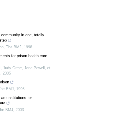
e community in one, totally
step
on
,
The BMJ
,
1998
ents for prison health care
i, Judy Orme, Jane Powell, et
J
,
2005
prison
The BMJ
,
1996
 are institutions for
care
he BMJ
,
2003