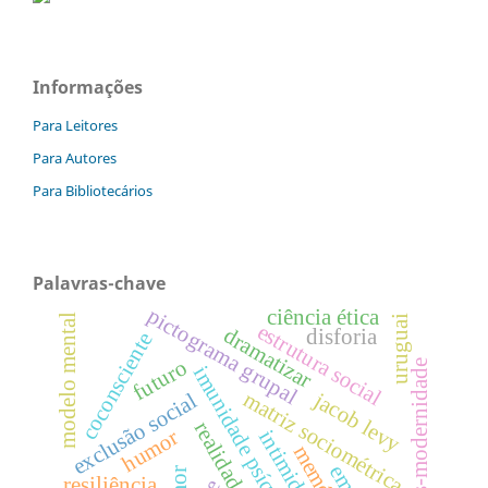
Informações
Para Leitores
Para Autores
Para Bibliotecários
Palavras-chave
pictograma grupal
ciência ética
modelo mental
uruguai
estrutura social
dramatizar
disforia
coconsciente
futuro
pós-modernidade
imunidade psíquica
matriz sociométrica
jacob levy
exclusão social
humor
intimidade
memória
resiliência