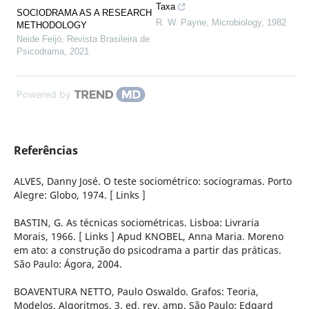
Taxa
SOCIODRAMA AS A RESEARCH
R. W. Payne
,
Microbiology
,
1982
METHODOLOGY
Neide Feijó
,
Revista Brasileira de
Psicodrama
,
2021
Powered by
Referências
ALVES, Danny José. O teste sociométrico: sociogramas. Porto
Alegre: Globo, 1974. [ Links ]
BASTIN, G. As técnicas sociométricas. Lisboa: Livraria
Morais, 1966. [ Links ] Apud KNOBEL, Anna Maria. Moreno
em ato: a construção do psicodrama a partir das práticas.
São Paulo: Ágora, 2004.
BOAVENTURA NETTO, Paulo Oswaldo. Grafos: Teoria,
Modelos, Algoritmos. 3. ed. rev. amp. São Paulo: Edgard