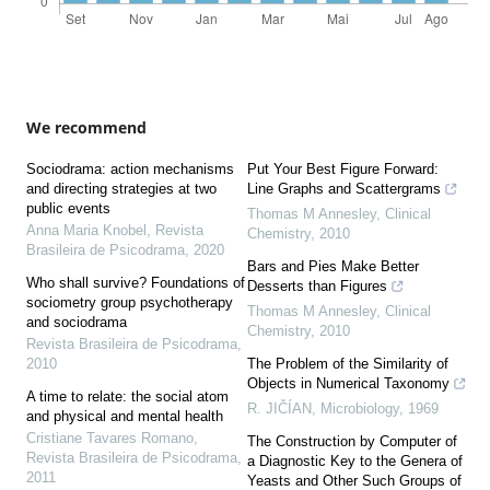
We recommend
Sociodrama: action mechanisms
Put Your Best Figure Forward:
and directing strategies at two
Line Graphs and Scattergrams
public events
Thomas M Annesley
,
Clinical
Anna Maria Knobel
,
Revista
Chemistry
,
2010
Brasileira de Psicodrama
,
2020
Bars and Pies Make Better
Who shall survive? Foundations of
Desserts than Figures
sociometry group psychotherapy
Thomas M Annesley
,
Clinical
and sociodrama
Chemistry
,
2010
Revista Brasileira de Psicodrama
,
2010
The Problem of the Similarity of
Objects in Numerical Taxonomy
A time to relate: the social atom
R. JIČÍAN
,
Microbiology
,
1969
and physical and mental health
Cristiane Tavares Romano
,
The Construction by Computer of
Revista Brasileira de Psicodrama
,
a Diagnostic Key to the Genera of
2011
Yeasts and Other Such Groups of