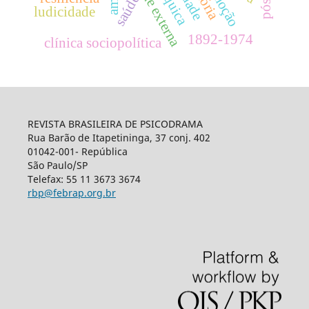
realidade externa
emoção
amor
saúde
ludicidade
1892-1974
clínica sociopolítica
REVISTA BRASILEIRA DE PSICODRAMA
Rua Barão de Itapetininga, 37 conj. 402
01042-001- República
São Paulo/SP
Telefax: 55 11 3673 3674
rbp@febrap.org.br