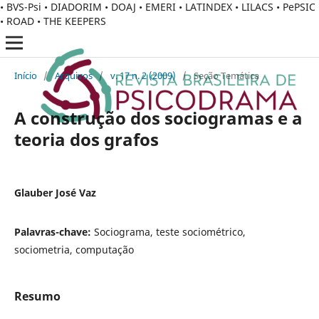
• BVS-Psi • DIADORIM • DOAJ • EMERI • LATINDEX • LILACS • PePSIC
• ROAD • THE KEEPERS
Início
/
Arquivos
/
v. 17 n. 2 (2009)
/
Seção Temática
A construção dos sociogramas e a
teoria dos grafos
Glauber José Vaz
Palavras-chave:
Sociograma, teste sociométrico,
sociometria, computação
Resumo