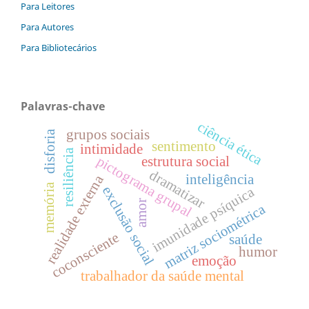
Para Leitores
Para Autores
Para Bibliotecários
Palavras-chave
ciência ética
grupos sociais
disforia
sentimento
intimidade
resiliência
pictograma grupal
estrutura social
dramatizar
inteligência
realidade externa
memória
exclusão social
imunidade psíquica
amor
matriz sociométrica
coconsciente
saúde
humor
emoção
trabalhador da saúde mental