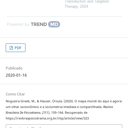
Transduction and Targeted
Therapy
,
2024
Powered by
PDF
Publicado
2020-01-16
Como Citar
Nogueira Greeb, M., & Hauser, Úrsula. (2020). O mapa mundi do aqui e agora:
um olhar socionômico e a sociometria imediata e compartilhada.
Revista
Brasileira De Psicodrama
,
21
(1), 159–164. Recuperado de
https://revbraspsicodrama.org.br/rbp/article/view/323