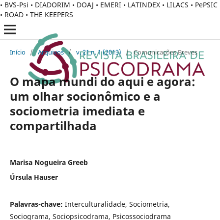
• BVS-Psi • DIADORIM • DOAJ • EMERI • LATINDEX • LILACS • PePSIC
• ROAD • THE KEEPERS
Início
/
Arquivos
/
v. 21 n. 1 (2013)
/
Comunicações Breves
O mapa mundi do aqui e agora:
um olhar socionômico e a
sociometria imediata e
compartilhada
Marisa Nogueira Greeb
Úrsula Hauser
Palavras-chave:
Interculturalidade, Sociometria,
Sociograma, Sociopsicodrama, Psicossociodrama