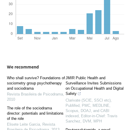
We recommend
Who shall survive? Foundations of
JMIR Public Health and
sociometry group psychotherapy
Surveillance Invites Submissions
and sociodrama
on Occupational Health and Digital
Safety
Revista Brasileira de Psicodrama
,
2010
Clarivate (SCIE, SSCI etc),
PubMed, PMC, MEDLINE,
The role of the sociodrama
Scopus, DOAJ, and CABI
director: potentials and limitations
indexed, Editor-in-Chief: Travis
of the role
Sanchez, DVM, MPH
Elisete Leite Garcia
,
Revista
Brasileira de Psicodrama
,
2013
Deutenzalutamide, a novel