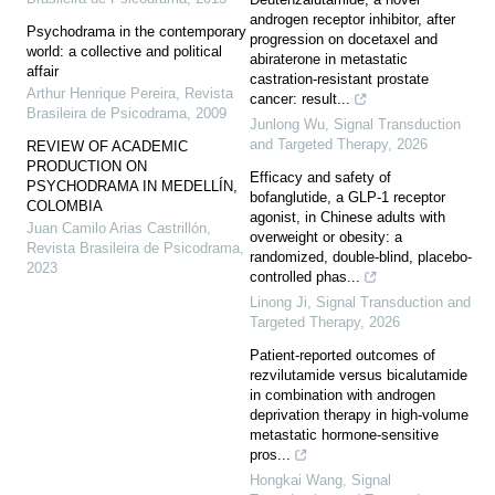
androgen receptor inhibitor, after
Psychodrama in the contemporary
progression on docetaxel and
world: a collective and political
abiraterone in metastatic
affair
castration-resistant prostate
Arthur Henrique Pereira
,
Revista
cancer: result...
Brasileira de Psicodrama
,
2009
Junlong Wu
,
Signal Transduction
and Targeted Therapy
,
2026
REVIEW OF ACADEMIC
PRODUCTION ON
Efficacy and safety of
PSYCHODRAMA IN MEDELLÍN,
bofanglutide, a GLP-1 receptor
COLOMBIA
agonist, in Chinese adults with
Juan Camilo Arias Castrillón
,
overweight or obesity: a
Revista Brasileira de Psicodrama
,
randomized, double-blind, placebo-
2023
controlled phas...
Linong Ji
,
Signal Transduction and
Targeted Therapy
,
2026
Patient-reported outcomes of
rezvilutamide versus bicalutamide
in combination with androgen
deprivation therapy in high-volume
metastatic hormone-sensitive
pros...
Hongkai Wang
,
Signal