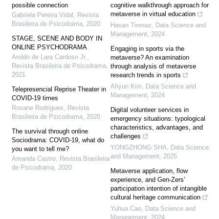
possible connection
cognitive walkthrough approach for
metaverse in virtual education
Gabriela Pereira Vidal
,
Revista
Brasileira de Psicodrama
,
2020
Hasan Tinmaz
,
Data Science and
Management
,
2024
STAGE, SCENE AND BODY IN
ONLINE PSYCHODRAMA
Engaging in sports via the
Aroldo de Lara Cardoso Jr.
,
metaverse? An examination
Revista Brasileira de Psicodrama
,
through analysis of metaverse
2021
research trends in sports
Ahyun Kim
,
Data Science and
Telepresencial Reprise Theater in
Management
,
2024
COVID-19 times
Rosane Rodrigues
,
Revista
Digital volunteer services in
Brasileira de Psicodrama
,
2020
emergency situations: typological
characteristics, advantages, and
The survival through online
challenges
Sociodrama: COVID-19, what do
YONGZHONG SHA
,
Data Science
you want to tell me?
and Management
,
2025
Amanda Castro
,
Revista Brasileira
de Psicodrama
,
2020
Metaverse application, flow
experience, and Gen-Zers’
participation intention of intangible
cultural heritage communication
Yuhua Cao
,
Data Science and
Management
,
2024