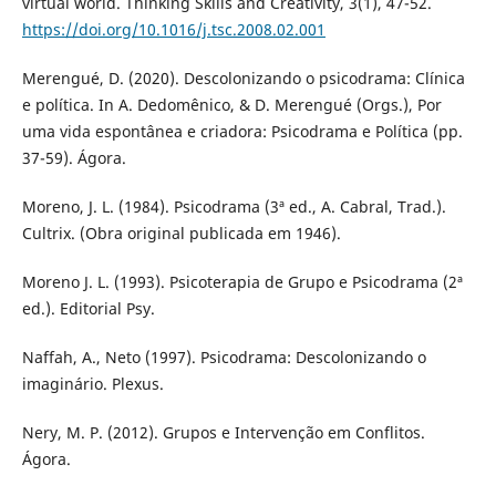
virtual world. Thinking Skills and Creativity, 3(1), 47-52.
https://doi.org/10.1016/j.tsc.2008.02.001
Merengué, D. (2020). Descolonizando o psicodrama: Clínica
e política. In A. Dedomênico, & D. Merengué (Orgs.), Por
uma vida espontânea e criadora: Psicodrama e Política (pp.
37-59). Ágora.
Moreno, J. L. (1984). Psicodrama (3ª ed., A. Cabral, Trad.).
Cultrix. (Obra original publicada em 1946).
Moreno J. L. (1993). Psicoterapia de Grupo e Psicodrama (2ª
ed.). Editorial Psy.
Naffah, A., Neto (1997). Psicodrama: Descolonizando o
imaginário. Plexus.
Nery, M. P. (2012). Grupos e Intervenção em Conflitos.
Ágora.