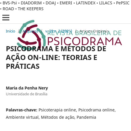
• BVS-Psi • DIADORIM • DOAJ • EMERI • LATINDEX • LILACS • PePSIC
• ROAD • THE KEEPERS
Início
/
Arquivos
/
v. 29 n. 2 (2021)
/
Artigos Originais
PSICODRAMA E MÉTODOS DE
AÇÃO ON-LINE: TEORIAS E
PRÁTICAS
Maria da Penha Nery
Universidade de Brasília
Palavras-chave:
Psicoterapia online, Psicodrama online,
Ambiente virtual, Métodos de ação, Pandemia