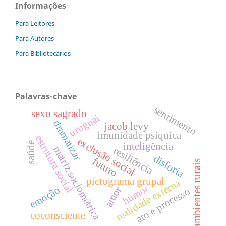
Informações
Para Leitores
Para Autores
Para Bibliotecários
Palavras-chave
sentimento
sexo sagrado
uruguai
dramatizar
jacob levy
imunidade psíquica
estrutura social
exclusão social
inteligência
saúde
matriz sociométrica
resiliência
disforia
futuro
ambientes rurais
pictograma grupal
realidade externa
humor
emoção
amor
ato e processo
coconsciente