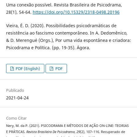
Uma conexão possível. Revista Brasileira de Psicodrama,
28(1), 54-64.
https://doi.org/10.15329/2318-0498.20196
Vieira, É. D. (2020). Possibilidades psicodramáticas de
resistência ao fascismo contemporâneo. In A. Dedomênico,
& D. Merengué (Orgs.), Por uma vida espontânea e criadora:
Psicodrama e Política. (pp. 19-35). Ágora.
PDF (English)
PDF
Publicado
2021-04-24
Como Citar
Nery, M. da P. (2021). PSICODRAMA E MÉTODOS DE AÇÃO ON-LINE: TEORIAS
E PRÁTICAS.
Revista Brasileira De Psicodrama
,
29
(2), 107–116. Recuperado de