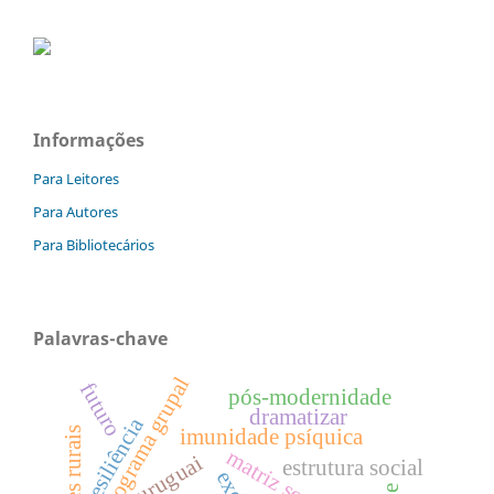
Informações
Para Leitores
Para Autores
Para Bibliotecários
Palavras-chave
pictograma grupal
futuro
pós-modernidade
dramatizar
resiliência
imunidade psíquica
uruguai
estrutura social