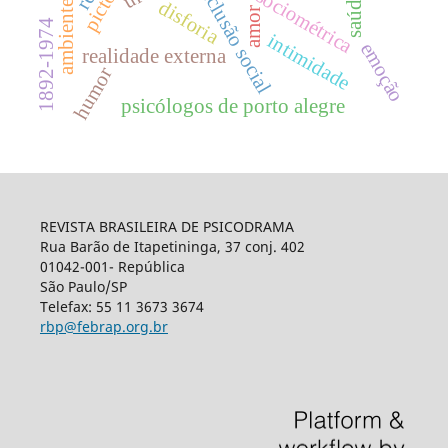
ambientes rurais
matriz sociométrica
exclusão social
saúde
disforia
amor
1892-1974
intimidade
emoção
realidade externa
humor
psicólogos de porto alegre
REVISTA BRASILEIRA DE PSICODRAMA
Rua Barão de Itapetininga, 37 conj. 402
01042-001- República
São Paulo/SP
Telefax: 55 11 3673 3674
rbp@febrap.org.br