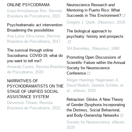
ONLINE PSYCODRAMA
Neuroscience Research and
Mentoring in Puerto Rico: What
Goyo Armañanzas Ros
,
Revista
Succeeds in This Environment?
Brasileira de Psicodrama
,
2021
Gregory J. Quirk
,
JNeurosci
,
2019
Psychodramatic act intervention:
Broadening the possibilities
The biological approach to
Ana Luísa Silva Iunes
,
Revista
psychiatry: history and prospects
Brasileira de Psicodrama
,
2017
SH Barondes
,
JNeurosci
,
1990
The survival through online
Sociodrama: COVID-19, what do
Promoting Open Discussions of
you want to tell me?
Scientific Failure within the Annual
Amanda Castro
,
Revista Brasileira
Society for Neuroscience
de Psicodrama
,
2020
Conference
Megan Hastings Hagenauer, A.
NARRATIVES OF
David Redish, Daniela Schiller, et
PSYCHODRAMATISTS ON THE
al.
,
eNeuro
,
2025
STAGE OF UNIFIED SOCIAL
ASSISTANCE SYSTEM
Retraction: Gliske, A New Theory
Deiverson Tófano
,
Revista
of Gender Dysphoria Incorporating
Brasileira de Psicodrama
,
2022
the Distress, Social Behavioral,
and Body-Ownership Networks
Society for Neuroscience
,
eNeuro
,
2020