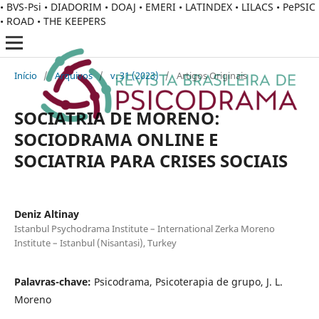
• BVS-Psi • DIADORIM • DOAJ • EMERI • LATINDEX • LILACS • PePSIC
• ROAD • THE KEEPERS
Início
/
Arquivos
/
v. 31 (2023)
/
Artigos Originais
SOCIATRIA DE MORENO:
SOCIODRAMA ONLINE E
SOCIATRIA PARA CRISES SOCIAIS
Deniz Altinay
Istanbul Psychodrama Institute – International Zerka Moreno
Institute – Istanbul (Nisantasi), Turkey
Palavras-chave:
Psicodrama, Psicoterapia de grupo, J. L.
Moreno