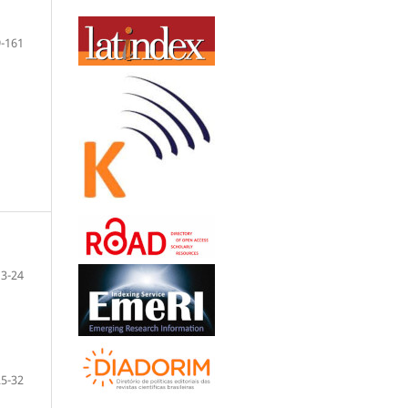
-161
13-24
25-32