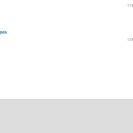
115
upos
131