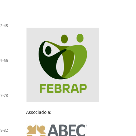
22-48
49-66
67-78
Associado a:
79-82