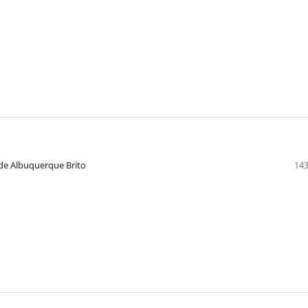
a de Albuquerque Brito
143