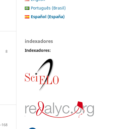
Português (Brasil)
Español (España)
indexadores
Index
adores:
8
-168