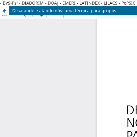
• BVS-Psi • DIADORIM • DOAJ • EMERI • LATINDEX • LILACS • PePSI
Desatando e atando nós: uma técnica para grupos