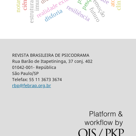
estrutura social
realidade externa
emoção
resiliência
futuro
disforia
REVISTA BRASILEIRA DE PSICODRAMA
Rua Barão de Itapetininga, 37 conj. 402
01042-001- República
São Paulo/SP
Telefax: 55 11 3673 3674
rbp@febrap.org.br