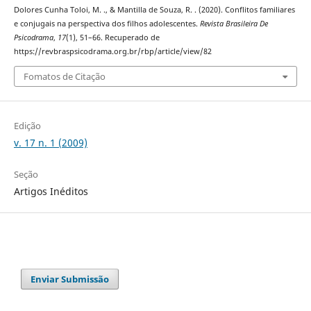
Dolores Cunha Toloi, M. ., & Mantilla de Souza, R. . (2020). Conflitos familiares
e conjugais na perspectiva dos filhos adolescentes.
Revista Brasileira De
Psicodrama
,
17
(1), 51–66. Recuperado de
https://revbraspsicodrama.org.br/rbp/article/view/82
Fomatos de Citação
Edição
v. 17 n. 1 (2009)
Seção
Artigos Inéditos
Enviar Submissão