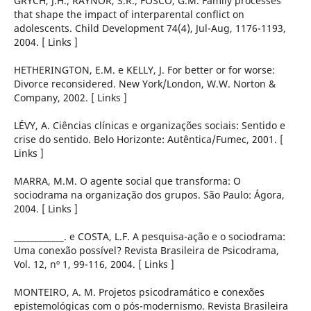
GRYCH, J.H.; RAYNOR, S.R.; FOSCO, G.M. Family processes
that shape the impact of interparental conflict on
adolescents. Child Development 74(4), Jul-Aug, 1176-1193,
2004. [ Links ]
HETHERINGTON, E.M. e KELLY, J. For better or for worse:
Divorce reconsidered. New York/London, W.W. Norton &
Company, 2002. [ Links ]
LÉVY, A. Ciências clínicas e organizações sociais: Sentido e
crise do sentido. Belo Horizonte: Autêntica/Fumec, 2001. [
Links ]
MARRA, M.M. O agente social que transforma: O
sociodrama na organização dos grupos. São Paulo: Ágora,
2004. [ Links ]
____________. e COSTA, L.F. A pesquisa-ação e o sociodrama:
Uma conexão possível? Revista Brasileira de Psicodrama,
Vol. 12, nº 1, 99-116, 2004. [ Links ]
MONTEIRO, A. M. Projetos psicodramático e conexões
epistemológicas com o pós-modernismo. Revista Brasileira