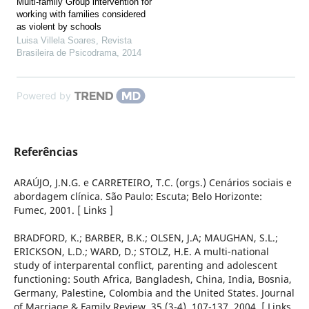
Multi-family Group intervention for
working with families considered
as violent by schools
Luisa Villela Soares
,
Revista
Brasileira de Psicodrama
,
2014
Powered by
Referências
ARAÚJO, J.N.G. e CARRETEIRO, T.C. (orgs.) Cenários sociais e
abordagem clínica. São Paulo: Escuta; Belo Horizonte:
Fumec, 2001. [ Links ]
BRADFORD, K.; BARBER, B.K.; OLSEN, J.A; MAUGHAN, S.L.;
ERICKSON, L.D.; WARD, D.; STOLZ, H.E. A multi-national
study of interparental conflict, parenting and adolescent
functioning: South Africa, Bangladesh, China, India, Bosnia,
Germany, Palestine, Colombia and the United States. Journal
of Marriage & Family Review, 35 (3-4), 107-137, 2004. [ Links