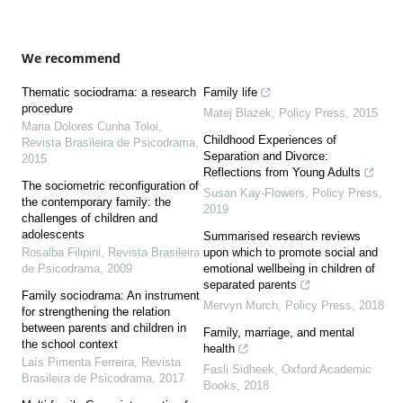
We recommend
Thematic sociodrama: a research
Family life
procedure
Matej Blazek
,
Policy Press
,
2015
Maria Dolores Cunha Toloi
,
Childhood Experiences of
Revista Brasileira de Psicodrama
,
Separation and Divorce:
2015
Reflections from Young Adults
The sociometric reconfiguration of
Susan Kay-Flowers
,
Policy Press
,
the contemporary family: the
2019
challenges of children and
adolescents
Summarised research reviews
Rosalba Filipini
,
Revista Brasileira
upon which to promote social and
de Psicodrama
,
2009
emotional wellbeing in children of
separated parents
Family sociodrama: An instrument
Mervyn Murch
,
Policy Press
,
2018
for strengthening the relation
between parents and children in
Family, marriage, and mental
the school context
health
Laís Pimenta Ferreira
,
Revista
Fasli Sidheek
,
Oxford Academic
Brasileira de Psicodrama
,
2017
Books
,
2018