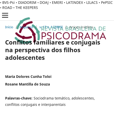
• BVS-Psi • DIADORIM • DOAJ • EMERI • LATINDEX • LILACS • PePSIC
• ROAD • THE KEEPERS
Início
/
Arquivos
/
v. 17 n. 1 (2009)
/
Artigos Inéditos
Conflitos familiares e conjugais
na perspectiva dos filhos
adolescentes
Maria Dolores Cunha Toloi
Rosane Mantilla de Souza
Palavras-chave:
Sociodrama temático, adolescentes,
conflitos conjugais e interparentais