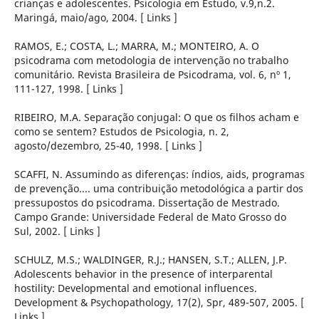
crianças e adolescentes. Psicologia em Estudo, v.9,n.2.
Maringá, maio/ago, 2004. [ Links ]
RAMOS, E.; COSTA, L.; MARRA, M.; MONTEIRO, A. O
psicodrama com metodologia de intervenção no trabalho
comunitário. Revista Brasileira de Psicodrama, vol. 6, nº 1,
111-127, 1998. [ Links ]
RIBEIRO, M.A. Separação conjugal: O que os filhos acham e
como se sentem? Estudos de Psicologia, n. 2,
agosto/dezembro, 25-40, 1998. [ Links ]
SCAFFI, N. Assumindo as diferenças: índios, aids, programas
de prevenção.... uma contribuição metodológica a partir dos
pressupostos do psicodrama. Dissertação de Mestrado.
Campo Grande: Universidade Federal de Mato Grosso do
Sul, 2002. [ Links ]
SCHULZ, M.S.; WALDINGER, R.J.; HANSEN, S.T.; ALLEN, J.P.
Adolescents behavior in the presence of interparental
hostility: Developmental and emotional influences.
Development & Psychopathology, 17(2), Spr, 489-507, 2005. [
Links ]