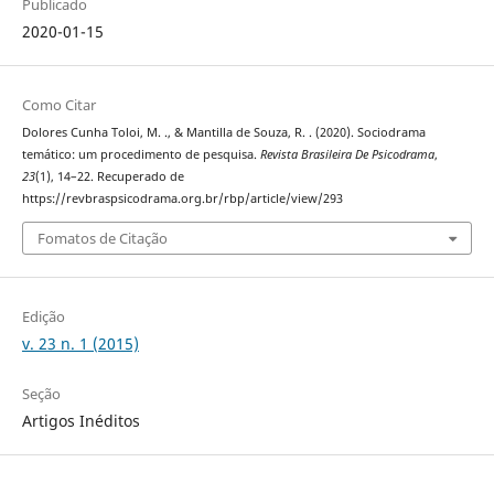
Publicado
2020-01-15
Como Citar
Dolores Cunha Toloi, M. ., & Mantilla de Souza, R. . (2020). Sociodrama
temático: um procedimento de pesquisa.
Revista Brasileira De Psicodrama
,
23
(1), 14–22. Recuperado de
https://revbraspsicodrama.org.br/rbp/article/view/293
Fomatos de Citação
Edição
v. 23 n. 1 (2015)
Seção
Artigos Inéditos