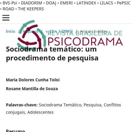
• BVS-Psi • DIADORIM • DOAJ • EMERI • LATINDEX • LILACS • PePSIC
• ROAD • THE KEEPERS
Início
/
Arquivos
/
v. 23 n. 1 (2015)
/
Artigos Inéditos
Sociodrama temático: um
procedimento de pesquisa
Maria Dolores Cunha Toloi
Rosane Mantilla de Souza
Palavras-chave:
Sociodrama Temático, Pesquisa, Conflitos
conjugais, Adolescentes
Resumo