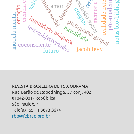
notas bio-bibliográfica
pós-modernidade
ciência ética
estrutura social
realidade externa
dramatizar
saúde
exclusão social
memória
amor
emoção
uruguai
modelo mental
imunidade psíquica
pictograma grupal
intersubjetividades
intimidade
coconsciente
jacob levy
futuro
REVISTA BRASILEIRA DE PSICODRAMA
Rua Barão de Itapetininga, 37 conj. 402
01042-001- República
São Paulo/SP
Telefax: 55 11 3673 3674
rbp@febrap.org.br