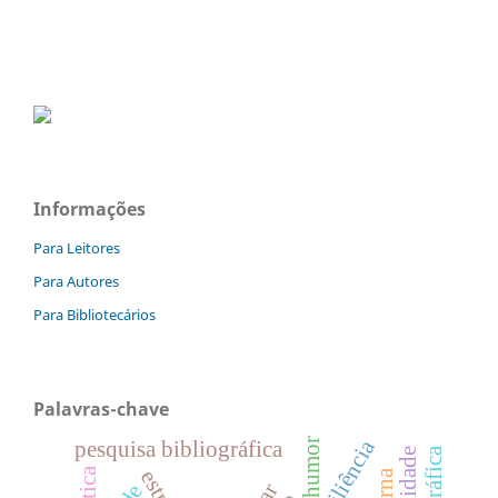
Informações
Para Leitores
Para Autores
Para Bibliotecários
Palavras-chave
resiliência
humor
pesquisa bibliográfica