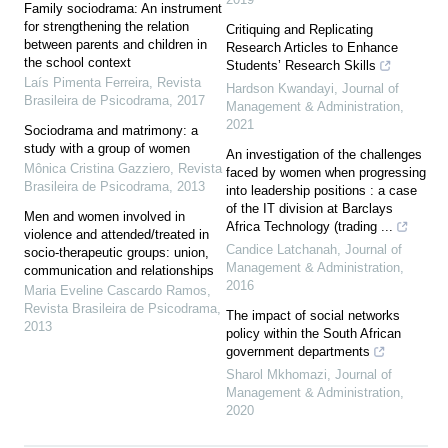
Family sociodrama: An instrument
for strengthening the relation
Critiquing and Replicating
between parents and children in
Research Articles to Enhance
the school context
Students’ Research Skills
Laís Pimenta Ferreira
,
Revista
Hardson Kwandayi
,
Journal of
Brasileira de Psicodrama
,
2017
Management & Administration
,
2021
Sociodrama and matrimony: a
study with a group of women
An investigation of the challenges
Mônica Cristina Gazziero
,
Revista
faced by women when progressing
Brasileira de Psicodrama
,
2013
into leadership positions : a case
of the IT division at Barclays
Men and women involved in
Africa Technology (trading ...
violence and attended/treated in
Candice Latchanah
,
Journal of
socio-therapeutic groups: union,
Management & Administration
,
communication and relationships
2016
Maria Eveline Cascardo Ramos
,
Revista Brasileira de Psicodrama
,
The impact of social networks
2013
policy within the South African
government departments
Sharol Mkhomazi
,
Journal of
Management & Administration
,
2020