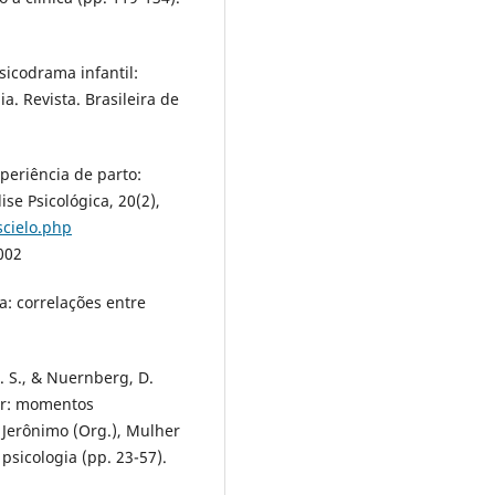
Psicodrama infantil:
a. Revista. Brasileira de
xperiência de parto:
se Psicológica, 20(2),
scielo.php
002
a: correlações entre
M. S., & Nuernberg, D.
har: momentos
. Jerônimo (Org.), Mulher
psicologia (pp. 23-57).