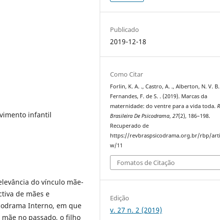
Publicado
2019-12-18
Como Citar
Forlin, K. A. ., Castro, A. ., Alberton, N. V. B.
Fernandes, F. de S. . (2019). Marcas da
maternidade: do ventre para a vida toda.
R
vimento infantil
Brasileira De Psicodrama
,
27
(2), 186–198.
Recuperado de
https://revbraspsicodrama.org.br/rbp/arti
w/11
Fomatos de Citação
elevância do vínculo mãe-
ctiva de mães e
Edição
sicodrama Interno, em que
v. 27 n. 2 (2019)
 mãe no passado, o filho