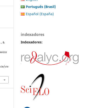
Português (Brasil)
Español (España)
indexadores
Indexadores:
 ., &
evista
cle/vie