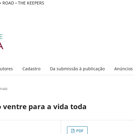
C • ROAD • THE KEEPERS
Autores
Cadastro
Da submissão à publicação
Anúncios
inais
 ventre para a vida toda
PDF