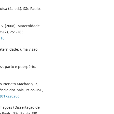
uisa (4a ed.). São Paulo,
C. S. (2008). Maternidade
25(2), 251-263
010
maternidade: uma visão
ez, parto e puerpério.
., & Nonato Machado, R.
ência dos pais. Psico-USF,
12017220206
imações (Dissertação de
 Paulo, São Paulo, SP).