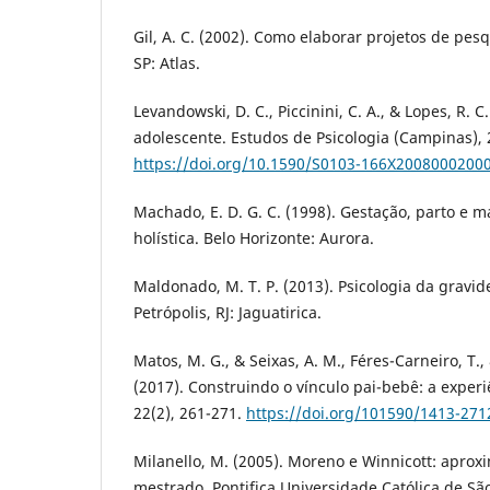
Gil, A. C. (2002). Como elaborar projetos de pesq
SP: Atlas.
Levandowski, D. C., Piccinini, C. A., & Lopes, R. 
adolescente. Estudos de Psicologia (Campinas), 
https://doi.org/10.1590/S0103-166X2008000200
Machado, E. D. G. C. (1998). Gestação, parto e 
holística. Belo Horizonte: Aurora.
Maldonado, M. T. P. (2013). Psicologia da gravid
Petrópolis, RJ: Jaguatirica.
Matos, M. G., & Seixas, A. M., Féres-Carneiro, T
(2017). Construindo o vínculo pai-bebê: a experi
22(2), 261-271.
https://doi.org/101590/1413-27
Milanello, M. (2005). Moreno e Winnicott: aprox
mestrado, Pontifica Universidade Católica de São