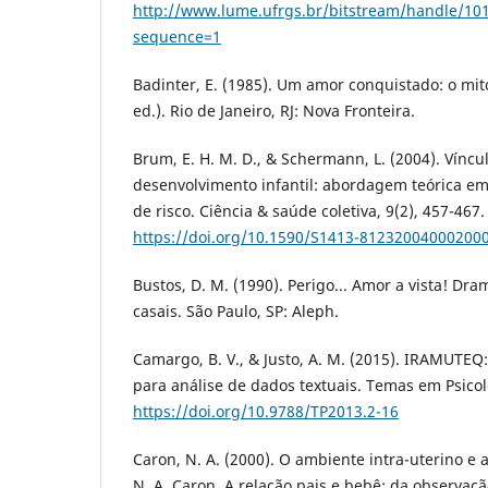
http://www.lume.ufrgs.br/bitstream/handle/10
sequence=1
Badinter, E. (1985). Um amor conquistado: o mi
ed.). Rio de Janeiro, RJ: Nova Fronteira.
Brum, E. H. M. D., & Schermann, L. (2004). Víncul
desenvolvimento infantil: abordagem teórica e
de risco. Ciência & saúde coletiva, 9(2), 457-467.
https://doi.org/10.1590/S1413-81232004000200
Bustos, D. M. (1990). Perigo... Amor a vista! Dr
casais. São Paulo, SP: Aleph.
Camargo, B. V., & Justo, A. M. (2015). IRAMUTEQ
para análise de dados textuais. Temas em Psicolo
https://doi.org/10.9788/TP2013.2-16
Caron, N. A. (2000). O ambiente intra-uterino e a
N. A. Caron, A relação pais e bebê: da observação