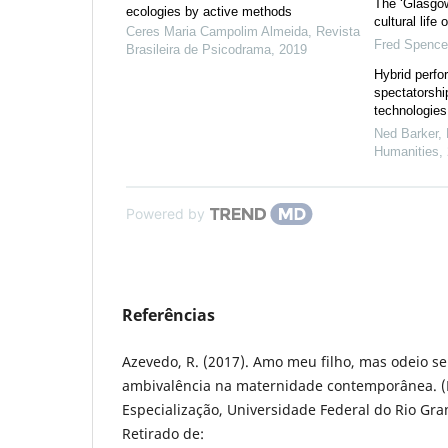
The ‘Glasgow 
ecologies by active methods
cultural life 
Ceres Maria Campolim Almeida
,
Revista
Fred Spence
Brasileira de Psicodrama
,
2019
Hybrid perfo
spectatorship
technologies 
Ned Barker, 
Humanities
,
Powered by
Referências
Azevedo, R. (2017). Amo meu filho, mas odeio se
ambivalência na maternidade contemporânea. 
Especialização, Universidade Federal do Rio Gran
Retirado de: