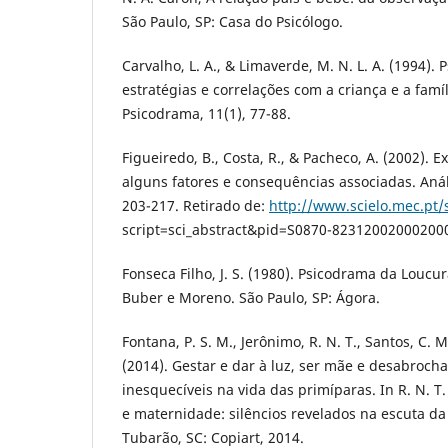
São Paulo, SP: Casa do Psicólogo.
Carvalho, L. A., & Limaverde, M. N. L. A. (1994). 
estratégias e correlações com a criança e a famíli
Psicodrama, 11(1), 77-88.
Figueiredo, B., Costa, R., & Pacheco, A. (2002). E
alguns fatores e consequências associadas. Análi
203-217. Retirado de:
http://www.scielo.mec.pt/
script=sci_abstract&pid=S0870-82312002000200
Fonseca Filho, J. S. (1980). Psicodrama da Loucur
Buber e Moreno. São Paulo, SP: Ágora.
Fontana, P. S. M., Jerônimo, R. N. T., Santos, C. 
(2014). Gestar e dar à luz, ser mãe e desabroc
inesquecíveis na vida das primíparas. In R. N. T
e maternidade: silêncios revelados na escuta da 
Tubarão, SC: Copiart, 2014.