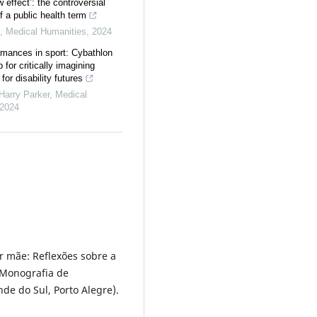
effect’: the controversial
of a public health term
,
Medical Humanities
,
2024
rmances in sport: Cybathlon
 for critically imagining
for disability futures
Harry Parker
,
Medical
2024
r mãe: Reflexões sobre a
(Monografia de
de do Sul, Porto Alegre).