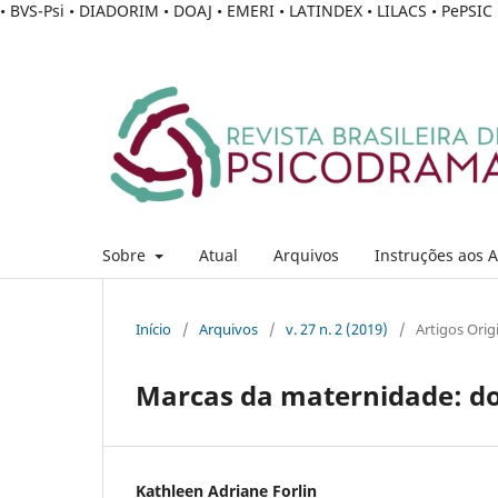
• BVS-Psi • DIADORIM • DOAJ • EMERI • LATINDEX • LILACS • PePSI
Sobre
Atual
Arquivos
Instruções aos 
Início
/
Arquivos
/
v. 27 n. 2 (2019)
/
Artigos Orig
Marcas da maternidade: do
Kathleen Adriane Forlin