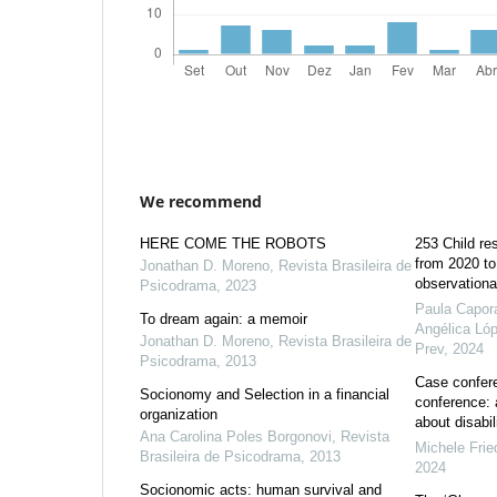
We recommend
HERE COME THE ROBOTS
253 Child res
from 2020 to
Jonathan D. Moreno
,
Revista Brasileira de
observationa
Psicodrama
,
2023
Paula Capora
To dream again: a memoir
Angélica Lóp
Jonathan D. Moreno
,
Revista Brasileira de
Prev
,
2024
Psicodrama
,
2013
Case confer
Socionomy and Selection in a financial
conference: 
organization
about disabil
Ana Carolina Poles Borgonovi
,
Revista
Michele Frie
Brasileira de Psicodrama
,
2013
2024
Socionomic acts: human survival and