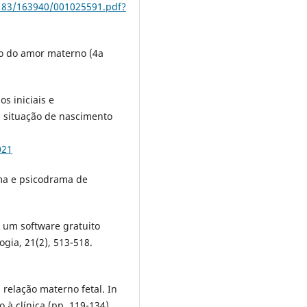
183/163940/001025591.pdf?
to do amor materno (4a
os iniciais e
m situação de nascimento
021
ama e psicodrama de
: um software gratuito
gia, 21(2), 513-518.
 relação materno fetal. In
 à clínica (pp. 119-134).