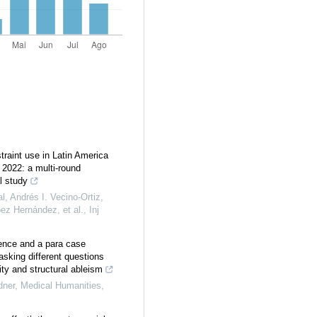
traint use in Latin America
 2022: a multi-round
l study
l, Andrés I. Vecino-Ortiz,
ez Hernández, et al.
,
Inj
ence and a para case
asking different questions
ity and structural ableism
dner
,
Medical Humanities
,