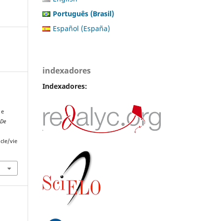
Português (Brasil)
Español (España)
indexadores
Indexadores:
 e
 De
cle/vie