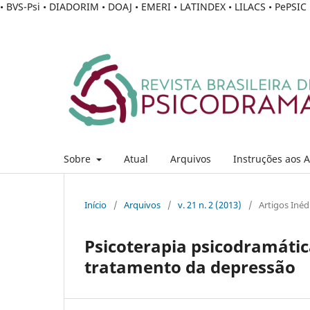
• BVS-Psi • DIADORIM • DOAJ • EMERI • LATINDEX • LILACS • PePSI
Sobre
Atual
Arquivos
Instruções aos 
Início
/
Arquivos
/
v. 21 n. 2 (2013)
/
Artigos Inéd
Psicoterapia psicodramátic
tratamento da depressão