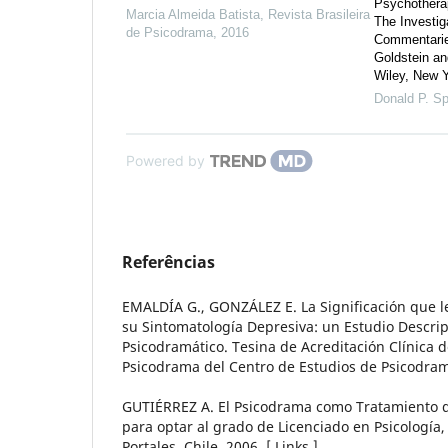
Psychothera
Marcia Almeida Batista
,
Revista Brasileira
The Investig
de Psicodrama
,
2016
Commentarie
Goldstein an
Wiley, New Y
Donald P. S
Powered by
Referências
EMALDÍA G., GONZÁLEZ E. La Significación que l
su Sintomatología Depresiva: un Estudio Descri
Psicodramático. Tesina de Acreditación Clínica d
Psicodrama del Centro de Estudios de Psicodrama
GUTIÉRREZ A. El Psicodrama como Tratamiento d
para optar al grado de Licenciado en Psicología
Portales, Chile, 2006. [ Links ]