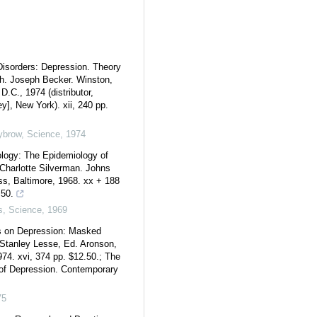
isorders: Depression. Theory
h. Joseph Becker. Winston,
.C., 1974 (distributor,
y], New York). xii, 240 pp.
ybrow
,
Science
,
1974
logy: The Epidemiology of
Charlotte Silverman. Johns
s, Baltimore, 1968. xx + 188
.50.
s
,
Science
,
1969
s on Depression: Masked
Stanley Lesse, Ed. Aronson,
74. xvi, 374 pp. $12.50.; The
of Depression. Contemporary
75