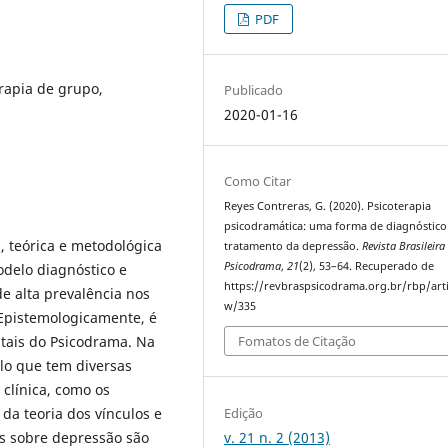
PDF
rapia de grupo,
Publicado
2020-01-16
Como Citar
Reyes Contreras, G. (2020). Psicoterapia
psicodramática: uma forma de diagnóstico
, teórica e metodológica
tratamento da depressão.
Revista Brasileira
Psicodrama
,
21
(2), 53–64. Recuperado de
delo diagnóstico e
https://revbraspsicodrama.org.br/rbp/arti
de alta prevalência nos
w/335
 Epistemologicamente, é
tais do Psicodrama. Na
Fomatos de Citação
lo que tem diversas
clínica, como os
Edição
 da teoria dos vínculos e
v. 21 n. 2 (2013)
as sobre depressão são