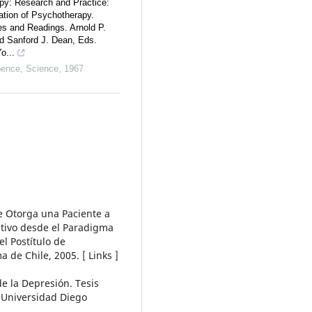
py: Research and Practice:
ation of Psychotherapy.
s and Readings. Arnold P.
d Sanford J. Dean, Eds.
o...
pence
,
Science
,
1967
e Otorga una Paciente a
ptivo desde el Paradigma
el Postítulo de
 de Chile, 2005. [ Links ]
e la Depresión. Tesis
, Universidad Diego