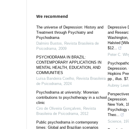
We recommend
The universe of Depression: History and
Depressive D
Treatment through Psychiatry and
and Researc
Psychodrama
Washington, D
Halsted [Wile
Dalmiro Bustos
,
Revista Brasileira de
$12...
Psicodrama
,
2009
Peter C. Wh
PSYCHODRAMA IN BRAZIL:
CONTEMPORARY APPLICATIONS IN
Psychopatho
MENTAL HEALTH, EDUCATION, AND
Depression. 
COMMUNITIES
Hopkins Pres
Luísa Bandeira Coelho
,
Revista Brasileira
pp., illus. $7
de Psicodrama
,
2024
Aubrey Lewi
Psychodrama at university: Morenian
Perspective
contributions to psychotherapy in a school
Depression. 
clinic
New York, 19
Ciro de Oliveira Gonçalves
,
Revista
Psychology 
Brasileira de Psicodrama
,
2012
Theo...
Science
,
19
Public psychodrama in contemporary
times: Global and Brazilian scenarios