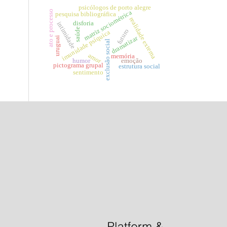
psicólogos de porto alegre
ato e processo
matriz sociométrica
pesquisa bibliográfica
realidade externa
disforia
intimidade
saúde
futuro
imunidade psíquica
dramatizar
uruguai
exclusão social
amor
memória
humor
emoção
pictograma grupal
estrutura social
sentimento