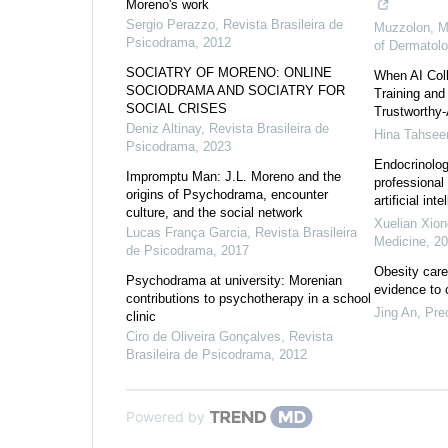
Moreno's work
Sergio Perazzo
,
Revista Brasileira de
Muzzolon, M
Psicodrama
,
2012
of Dermatol
SOCIATRY OF MORENO: ONLINE
When AI Collu
SOCIODRAMA AND SOCIATRY FOR
Training and
SOCIAL CRISES
Trustworthy-A
Deniz Altinay
,
Revista Brasileira de
Hina Tahsee
Psicodrama
,
2023
Endocrinolog
Impromptu Man: J.L. Moreno and the
professional
origins of Psychodrama, encounter
artificial inte
culture, and the social network
Xuelian Xion
Lucas França Garcia
,
Revista Brasileira
Medicine
,
20
de Psicodrama
,
2017
Obesity care
Psychodrama at university: Morenian
evidence to c
contributions to psychotherapy in a school
Jing An
,
Prec
clinic
Ciro de Oliveira Gonçalves
,
Revista
Brasileira de Psicodrama
,
2012
Powered by