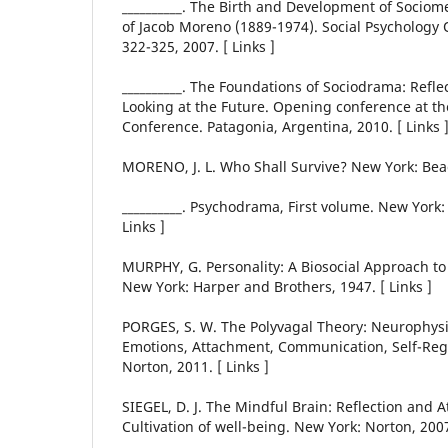
__________. The Birth and Development of Sociom
of Jacob Moreno (1889-1974). Social Psychology Qu
322-325, 2007. [ Links ]
__________. The Foundations of Sociodrama: Refl
Looking at the Future. Opening conference at t
Conference. Patagonia, Argentina, 2010. [ Links 
MORENO, J. L. Who Shall Survive? New York: Beac
__________. Psychodrama, First volume. New York:
Links ]
MURPHY, G. Personality: A Biosocial Approach to
New York: Harper and Brothers, 1947. [ Links ]
PORGES, S. W. The Polyvagal Theory: Neurophysi
Emotions, Attachment, Communication, Self-Reg
Norton, 2011. [ Links ]
SIEGEL, D. J. The Mindful Brain: Reflection and 
Cultivation of well-being. New York: Norton, 2007.