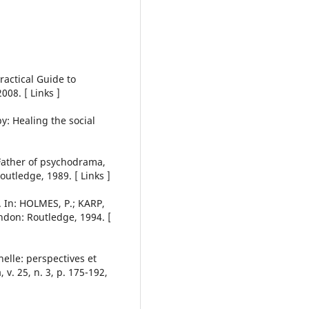
actical Guide to
08. [ Links ]
: Healing the social
Father of psychodrama,
utledge, 1989. [ Links ]
. In: HOLMES, P.; KARP,
don: Routledge, 1994. [
nelle: perspectives et
v. 25, n. 3, p. 175-192,