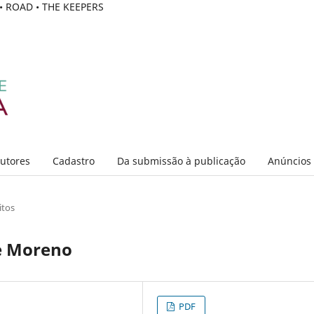
C • ROAD • THE KEEPERS
Autores
Cadastro
Da submissão à publicação
Anúncios
itos
e Moreno
PDF