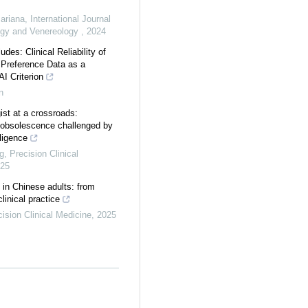
ariana
,
International Journal
ogy and Venereology
,
2024
des: Clinical Reliability of
 Preference Data as a
I Criterion
n
ist at a crossroads:
 obsolescence challenged by
lligence
g
,
Precision Clinical
25
 in Chinese adults: from
linical practice
ision Clinical Medicine
,
2025