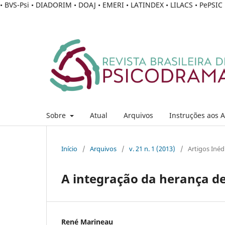
• BVS-Psi • DIADORIM • DOAJ • EMERI • LATINDEX • LILACS • PePSI
Sobre
Atual
Arquivos
Instruções aos 
Início
/
Arquivos
/
v. 21 n. 1 (2013)
/
Artigos Inéd
A integração da herança d
René Marineau