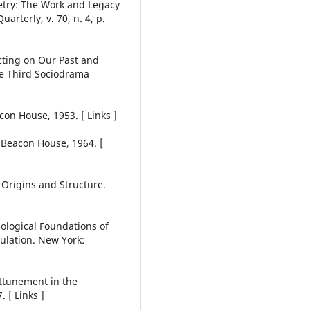
etry: The Work and Legacy
arterly, v. 70, n. 4, p.
ecting on Our Past and
he Third Sociodrama
]
on House, 1953. [ Links ]
 Beacon House, 1964. [
 Origins and Structure.
ological Foundations of
ulation. New York:
Attunement in the
 [ Links ]