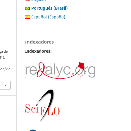
Português (Brasil)
Español (España)
indexadores
Indexadores:
ça de
1
(1),
cle/vie