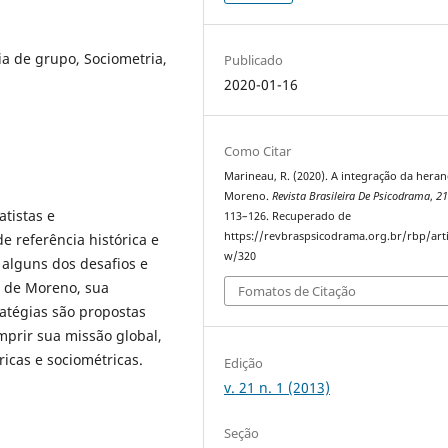
a de grupo, Sociometria,
Publicado
2020-01-16
Como Citar
Marineau, R. (2020). A integração da heran
Moreno.
Revista Brasileira De Psicodrama
,
2
atistas e
113–126. Recuperado de
https://revbraspsicodrama.org.br/rbp/arti
e referência histórica e
w/320
 alguns dos desafios e
) de Moreno, sua
Fomatos de Citação
ratégias são propostas
prir sua missão global,
icas e sociométricas.
Edição
v. 21 n. 1 (2013)
Seção