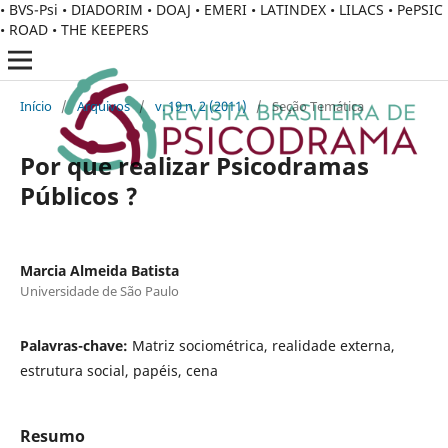
• BVS-Psi • DIADORIM • DOAJ • EMERI • LATINDEX • LILACS • PePSIC
• ROAD • THE KEEPERS
Início
/
Arquivos
/
v. 19 n. 2 (2011)
/
Seção Temática
Por que realizar Psicodramas
Públicos ?
Marcia Almeida Batista
Universidade de São Paulo
Palavras-chave:
Matriz sociométrica, realidade externa,
estrutura social, papéis, cena
Resumo