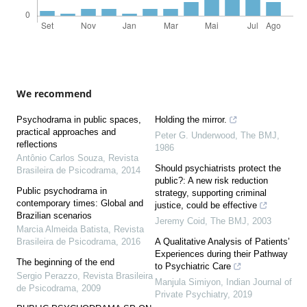
We recommend
Psychodrama in public spaces,
Holding the mirror.
practical approaches and
Peter G. Underwood
,
The BMJ
,
reflections
1986
Antônio Carlos Souza
,
Revista
Should psychiatrists protect the
Brasileira de Psicodrama
,
2014
public?: A new risk reduction
Public psychodrama in
strategy, supporting criminal
contemporary times: Global and
justice, could be effective
Brazilian scenarios
Jeremy Coid
,
The BMJ
,
2003
Marcia Almeida Batista
,
Revista
Brasileira de Psicodrama
,
2016
A Qualitative Analysis of Patients’
Experiences during their Pathway
The beginning of the end
to Psychiatric Care
Sergio Perazzo
,
Revista Brasileira
Manjula Simiyon
,
Indian Journal of
de Psicodrama
,
2009
Private Psychiatry
,
2019