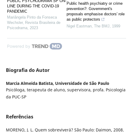
PUBLIC PSYCHODRAMA SP ON-
Public health psychiatry or crime
LINE DURING THE COVID-19
prevention?: Government's
PANDEMIC
proposals emphasise doctors' role
Mariângela Pinto da Fonseca
as public protectors
Wechsler
,
Revista Brasileira de
Nigel Eastman
,
The BMJ
,
1999
Psicodrama
,
2023
Powered by
Biografia do Autor
Marcia Almeida Batista,
Universidade de São Paulo
Psicóloga, terapeuta de aluno, supervisora, profa. Psicologia
da PUC-SP
Referências
MORENO, J. L. Quem sobreviverá? São Paulo: Daimon, 2008.