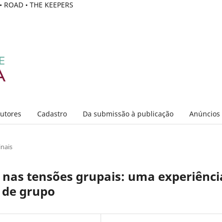
C • ROAD • THE KEEPERS
Autores
Cadastro
Da submissão à publicação
Anúncios
inais
s nas tensões grupais: uma experiênci
 de grupo