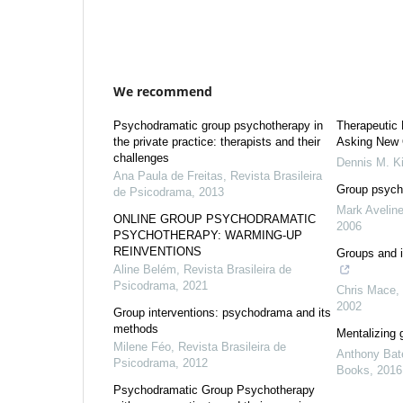
We recommend
Psychodramatic group psychotherapy in
Therapeutic 
the private practice: therapists and their
Asking New 
challenges
Dennis M. Ki
Ana Paula de Freitas
,
Revista Brasileira
Group psych
de Psicodrama
,
2013
Mark Avelin
ONLINE GROUP PSYCHODRAMATIC
2006
PSYCHOTHERAPY: WARMING-UP
REINVENTIONS
Groups and i
Aline Belém
,
Revista Brasileira de
Psicodrama
,
2021
Chris Mace
,
2002
Group interventions: psychodrama and its
methods
Mentalizing 
Milene Féo
,
Revista Brasileira de
Anthony Ba
Psicodrama
,
2012
Books
,
2016
Psychodramatic Group Psychotherapy