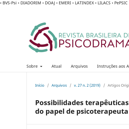
• BVS-Psi • DIADORIM • DOAJ • EMERI • LATINDEX • LILACS • PePSI
Sobre
Atual
Arquivos
Instruções aos 
Início
/
Arquivos
/
v. 27 n. 2 (2019)
/
Artigos Orig
Possibilidades terapêutica
do papel de psicoterapeuta