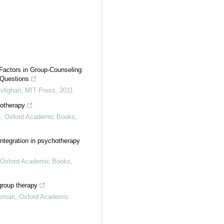
Factors in Group-Counseling:
Questions
vlighan
,
MIT Press
,
2011
otherapy
e
,
Oxford Academic Books
,
ntegration in psychotherapy
Oxford Academic Books
,
group therapy
teman
,
Oxford Academic