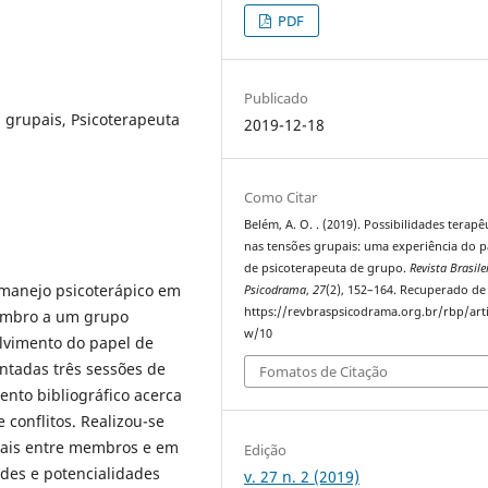
PDF
Publicado
s grupais, Psicoterapeuta
2019-12-18
Como Citar
Belém, A. O. . (2019). Possibilidades terapê
nas tensões grupais: uma experiência do p
de psicoterapeuta de grupo.
Revista Brasile
 manejo psicoterápico em
Psicodrama
,
27
(2), 152–164. Recuperado de
https://revbraspsicodrama.org.br/rbp/arti
membro a um grupo
w/10
lvimento do papel de
ntadas três sessões de
Fomatos de Citação
ento bibliográfico acerca
conflitos. Realizou-se
ciais entre membros e em
Edição
ades e potencialidades
v. 27 n. 2 (2019)