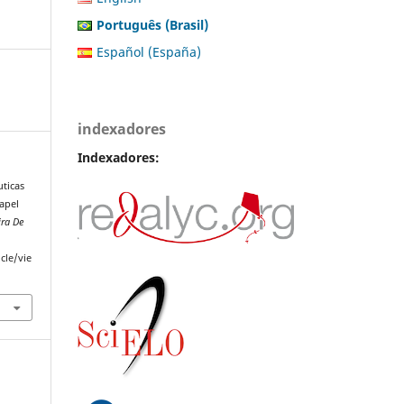
Português (Brasil)
Español (España)
indexadores
Indexadores:
uticas
apel
ira De
cle/vie