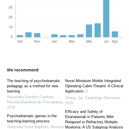
We recommend
The teaching of psychodramatic
Novel Miniature Mobile Integrated
pedagogy as a method for new
Operating Cabin-Theatre: A Clinical
learning
Application
Alexandra Sombrio Cardoso
,
Zhang, Jie
,
Cardiology Discovery
,
Revista Brasileira de Psicodrama
,
2025
2018
Efficacy and Safety of
Psychodramatic games in the
Elranatamab in Patients With
teaching-learning process
Relapsed or Refractory Multiple
Terezinha Tomé Baptista
,
Revista
Myeloma: A US Subgroup Analysis