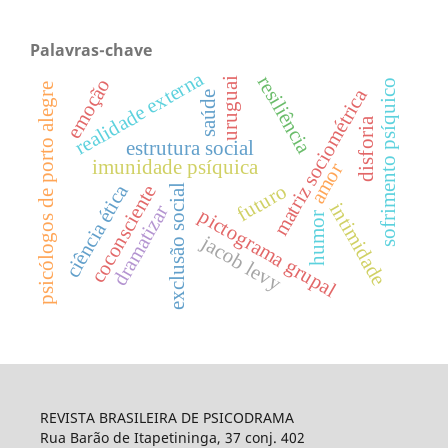
Palavras-chave
realidade externa
resiliência
emoção
uruguai
sofrimento psíquico
psicólogos de porto alegre
matriz sociométrica
saúde
disforia
estrutura social
imunidade psíquica
amor
futuro
ciência ética
coconsciente
exclusão social
intimidade
dramatizar
pictograma grupal
humor
jacob levy
REVISTA BRASILEIRA DE PSICODRAMA
Rua Barão de Itapetininga, 37 conj. 402