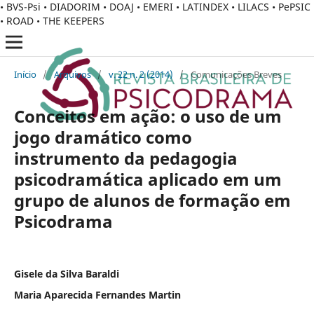
• BVS-Psi • DIADORIM • DOAJ • EMERI • LATINDEX • LILACS • PePSIC
• ROAD • THE KEEPERS
Início
/
Arquivos
/
v. 22 n. 2 (2014)
/
Comunicações Breves
Conceitos em ação: o uso de um
jogo dramático como
instrumento da pedagogia
psicodramática aplicado em um
grupo de alunos de formação em
Psicodrama
Gisele da Silva Baraldi
Maria Aparecida Fernandes Martin