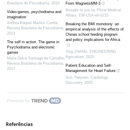
Brasileira de Psicodrama
,
2019
From MagnetisMM-3
Brought to you by Pfizer Medical
Video-games, psychodrama and
Affairs, EM-USA-elr-0215
imagination
Andrea Raquel Martins Corrêa
,
Breaking the BMI monotony: an
Revista Brasileira de Psicodrama
,
empirical analysis of the effects of
2013
Chinas school feeding program
and policy implications for Africa
The self in action: The game in
Psychodrama and electronic
Ying ZHANG
,
ENGINEERING
games
Agriculture
,
2025
Maria Dulce Santiago de Carvalho
,
Revista Brasileira de Psicodrama
,
Patient Education and Self-
2017
Management for Heart Failure
Sun, Naiyuan
,
Cardiology
Discovery
,
2025
Powered by
Referências