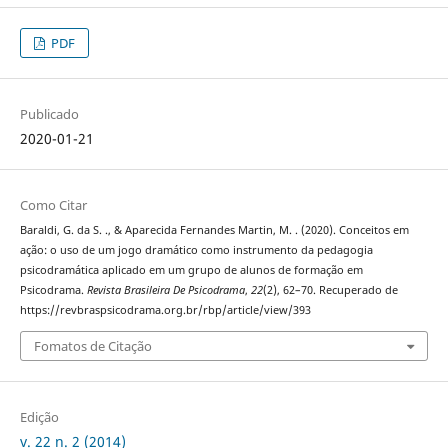
PDF
Publicado
2020-01-21
Como Citar
Baraldi, G. da S. ., & Aparecida Fernandes Martin, M. . (2020). Conceitos em
ação: o uso de um jogo dramático como instrumento da pedagogia
psicodramática aplicado em um grupo de alunos de formação em
Psicodrama.
Revista Brasileira De Psicodrama
,
22
(2), 62–70. Recuperado de
https://revbraspsicodrama.org.br/rbp/article/view/393
Fomatos de Citação
Edição
v. 22 n. 2 (2014)