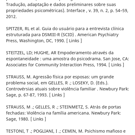
Tradução, adaptação e dados preliminares sobre suas
propriedades psicométricas). Interface , v. 39, n. 2, p. 54–59,
2012.
SPITZER, RL et al. Guia do usuário para a entrevista clínica
estruturada para DSMIII-R (SCID) . American Psychiatry
Press, Washington, DC, 1990. [ Links ]
STEITZEL, LD; HUGHE, AR Empoderamento através da
espontaneidade : uma amostra do psicodrama. San Jose, CA:
Associates for Community Interaction Press, 1994. [ Links ]
STRAUSS, M. Agressão física por esposas: um grande
problema social, em GELLES, R .; LOSEKY, D. (Eds.).
Controvérsias atuais sobre violência familiar . Newbury Park:
Sage, p. 67-87, 1993. [ Links ]
STRAUSS, M .; GELLES, R .; STEINMETZ, S. Atrás de portas
fechadas: Violência na família americana. Newbury Park:
Sage, 1980. [ Links ]
TESTONI, T .; POGLIANI, I .; CEMIN, M. Psichismo mafioso e