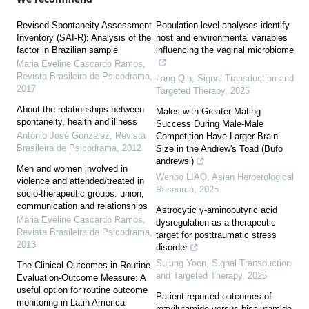
Revised Spontaneity Assessment
Population-level analyses identify
Inventory (SAI-R): Analysis of the
host and environmental variables
factor in Brazilian sample
influencing the vaginal microbiome
Maria Eveline Cascardo Ramos
,
Revista Brasileira de Psicodrama
,
Lang Qin
,
Signal Transduction and
2017
Targeted Therapy
,
2025
About the relationships between
Males with Greater Mating
spontaneity, health and illness
Success During Male-Male
António José Gonzalez
,
Revista
Competition Have Larger Brain
Brasileira de Psicodrama
,
2012
Size in the Andrew's Toad (Bufo
andrewsi)
Men and women involved in
Wenbo LIAO
,
Asian Herpetological
violence and attended/treated in
Research
,
2025
socio-therapeutic groups: union,
communication and relationships
Astrocytic γ-aminobutyric acid
Maria Eveline Cascardo Ramos
,
dysregulation as a therapeutic
Revista Brasileira de Psicodrama
,
target for posttraumatic stress
2013
disorder
Sujung Yoon
,
Signal Transduction
The Clinical Outcomes in Routine
and Targeted Therapy
,
2025
Evaluation-Outcome Measure: A
useful option for routine outcome
Patient-reported outcomes of
monitoring in Latin America
rezvilutamide versus bicalutamide