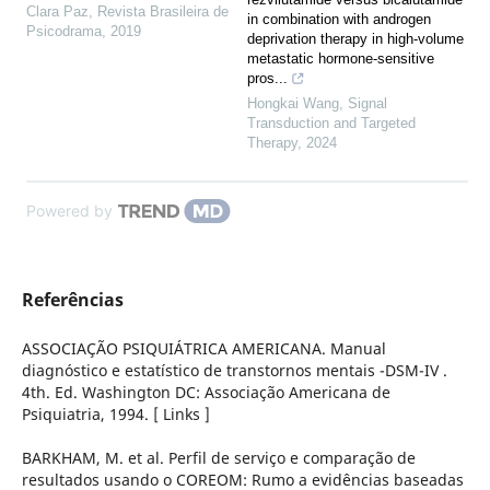
Clara Paz
,
Revista Brasileira de
in combination with androgen
Psicodrama
,
2019
deprivation therapy in high-volume
metastatic hormone-sensitive
pros...
Hongkai Wang
,
Signal
Transduction and Targeted
Therapy
,
2024
Powered by
Referências
ASSOCIAÇÃO PSIQUIÁTRICA AMERICANA. Manual
diagnóstico e estatístico de transtornos mentais -DSM-IV .
4th. Ed. Washington DC: Associação Americana de
Psiquiatria, 1994. [ Links ]
BARKHAM, M. et al. Perfil de serviço e comparação de
resultados usando o COREOM: Rumo a evidências baseadas