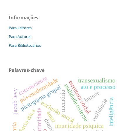
Informações
Para Leitores
Para Autores
Para Bibliotecários
Palavras-chave
coconsciente
pós-modernidade
transexualismo
estrutura social
realidade externa
pictograma grupal
ato e processo
jacob levy
humor
memória
resiliência
inteligência
exclusão social
intimidade
ciência ética
amor
dramatizar
imunidade psíquica