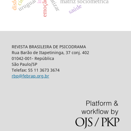
disforia
uruguai
emoção
matriz sociométrica
saúde
REVISTA BRASILEIRA DE PSICODRAMA
Rua Barão de Itapetininga, 37 conj. 402
01042-001- República
São Paulo/SP
Telefax: 55 11 3673 3674
rbp@febrap.org.br