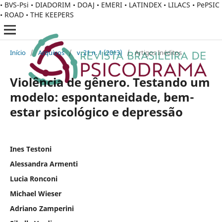
• BVS-Psi • DIADORIM • DOAJ • EMERI • LATINDEX • LILACS • PePSIC
• ROAD • THE KEEPERS
Início
/
Arquivos
/
v. 21 n. 1 (2013)
/
Artigos Inéditos
Violência de gênero. Testando um
modelo: espontaneidade, bem-
estar psicológico e depressão
Ines Testoni
Alessandra Armenti
Lucia Ronconi
Michael Wieser
Adriano Zamperini