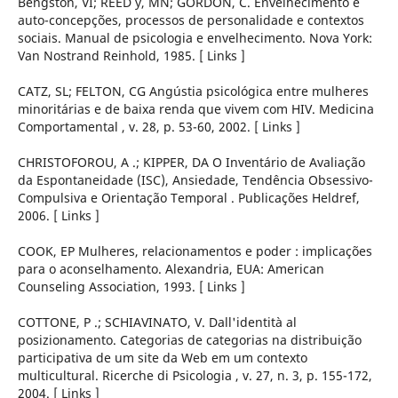
Bengston, VI; REED y, MN; GORDON, C. Envelhecimento e
auto-concepções, processos de personalidade e contextos
sociais. Manual de psicologia e envelhecimento. Nova York:
Van Nostrand Reinhold, 1985. [ Links ]
CATZ, SL; FELTON, CG Angústia psicológica entre mulheres
minoritárias e de baixa renda que vivem com HIV. Medicina
Comportamental , v. 28, p. 53-60, 2002. [ Links ]
CHRISTOFOROU, A .; KIPPER, DA O Inventário de Avaliação
da Espontaneidade (ISC), Ansiedade, Tendência Obsessivo-
Compulsiva e Orientação Temporal . Publicações Heldref,
2006. [ Links ]
COOK, EP Mulheres, relacionamentos e poder : implicações
para o aconselhamento. Alexandria, EUA: American
Counseling Association, 1993. [ Links ]
COTTONE, P .; SCHIAVINATO, V. Dall'identità al
posizionamento. Categorias de categorias na distribuição
participativa de um site da Web em um contexto
multicultural. Ricerche di Psicologia , v. 27, n. 3, p. 155-172,
2004. [ Links ]