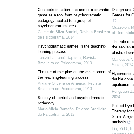
Concepts in action: the use of a dramatic
Design and C
game as a tool from psychodramatic
Games for Ch
pedagogy applied to a group of
psychodrama trainees
Muzzolon, M
Gisele da Silva Baraldi
,
Revista Brasileira
of Dermatol
de Psicodrama
,
2014
The role of e
Psychodramatic games in the teaching-
the aeolian 
learning process
plastic debri
Terezinha Tomé Baptista
,
Revista
Manousos Va
Brasileira de Psicodrama
,
2019
Sinica
,
2024
The use of role play on the assessment of
Hypersonic l
the teaching-learning process
double cone 
Viviane Oliveira de Almeida
,
Revista
equilibrium a
Brasileira de Psicodrama
,
2019
Fengyuan Z
2024
Society of control and psychodramatic
pedagogy
Pulsed Dye 
María Alicia Romaña
,
Revista Brasileira
Therapy for 
de Psicodrama
,
2012
Stain: A Sys
analysis
Liu, Yi-Di
,
In