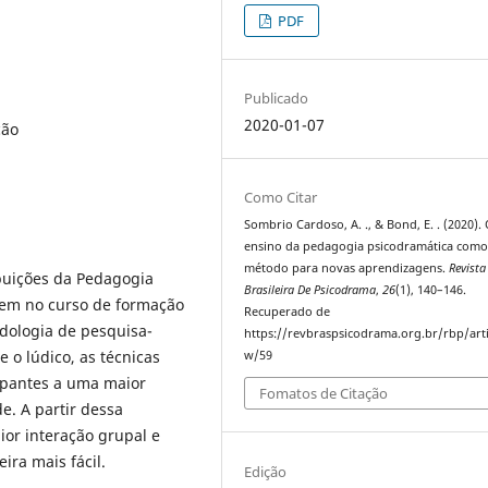
PDF
Publicado
2020-01-07
ção
Como Citar
Sombrio Cardoso, A. ., & Bond, E. . (2020).
ensino da pedagogia psicodramática com
método para novas aprendizagens.
Revista
ribuições da Pedagogia
Brasileira De Psicodrama
,
26
(1), 140–146.
gem no curso de formação
Recuperado de
odologia de pesquisa-
https://revbraspsicodrama.org.br/rbp/arti
 o lúdico, as técnicas
w/59
cipantes a uma maior
Fomatos de Citação
e. A partir dessa
or interação grupal e
ra mais fácil.
Edição