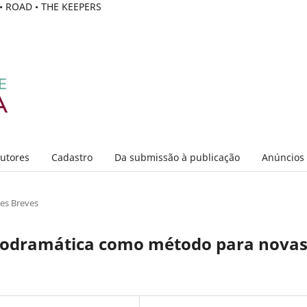
C • ROAD • THE KEEPERS
Autores
Cadastro
Da submissão à publicação
Anúncios
es Breves
icodramática como método para nova