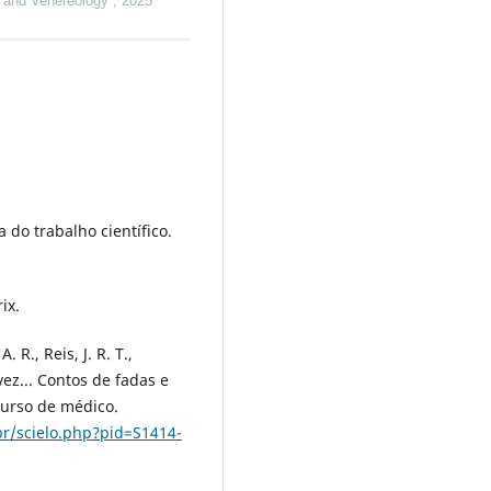
 and Venereology
,
2025
 do trabalho científico.
ix.
 R., Reis, J. R. T.,
vez... Contos de fadas e
curso de médico.
br/scielo.php?pid=S1414-