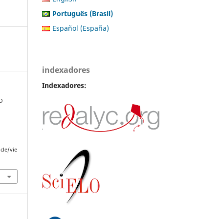
Português (Brasil)
Español (España)
indexadores
Indexadores:
 O
o
cle/vie