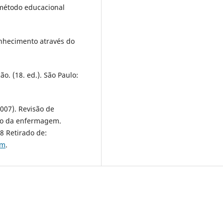
método educacional
onhecimento através do
o. (18. ed.). São Paulo:
(2007). Revisão de
ino da enfermagem.
8 Retirado de:
tm
.