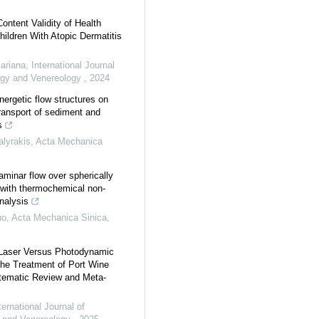
ontent Validity of Health
ildren With Atopic Dermatitis
ariana
,
International Journal
ogy and Venereology
,
2024
nergetic flow structures on
transport of sediment and
s
lyrakis
,
Acta Mechanica
aminar flow over spherically
with thermochemical non-
nalysis
uo
,
Acta Mechanica Sinica
,
Laser Versus Photodynamic
the Treatment of Port Wine
tematic Review and Meta-
ternational Journal of