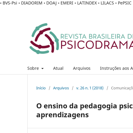
• BVS-Psi • DIADORIM • DOAJ • EMERI • LATINDEX • LILACS • PePSI
Sobre
Atual
Arquivos
Instruções aos 
Início
/
Arquivos
/
v. 26 n. 1 (2018)
/
Comunicaçõ
O ensino da pedagogia ps
aprendizagens