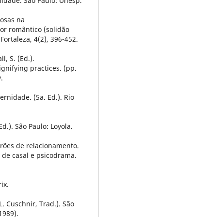
idade. São Paulo: Unesp.
rosas na
or romântico (solidão
Fortaleza, 4(2), 396-452.
l, S. (Ed.).
gnifying practices. (pp.
.
ernidade. (5a. Ed.). Rio
d.). São Paulo: Loyola.
drões de relacionamento.
ia de casal e psicodrama.
ix.
L. Cuschnir, Trad.). São
1989).