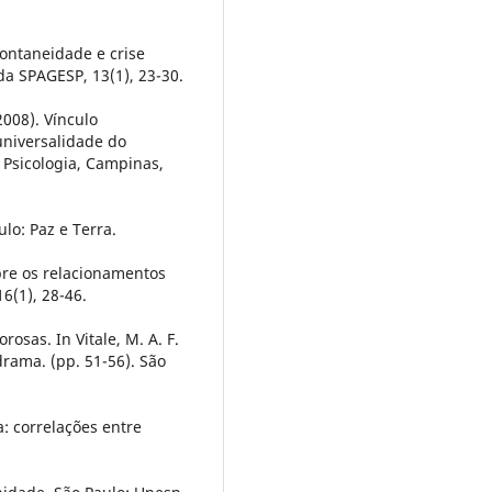
spontaneidade e crise
 da SPAGESP, 13(1), 23-30.
(2008). Vínculo
universalidade do
 Psicologia, Campinas,
lo: Paz e Terra.
obre os relacionamentos
6(1), 28-46.
osas. In Vitale, M. A. F.
drama. (pp. 51-56). São
a: correlações entre