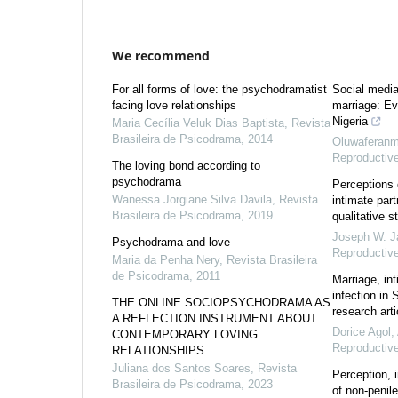
We recommend
For all forms of love: the psychodramatist
Social media
facing love relationships
marriage: Ev
Nigeria
Maria Cecília Veluk Dias Baptista
,
Revista
Brasileira de Psicodrama
,
2014
Oluwaferanm
Reproductive
The loving bond according to
psychodrama
Perceptions 
Wanessa Jorgiane Silva Davila
,
Revista
intimate par
Brasileira de Psicodrama
,
2019
qualitative s
Joseph W. J
Psychodrama and love
Reproductive
Maria da Penha Nery
,
Revista Brasileira
de Psicodrama
,
2011
Marriage, in
infection in
THE ONLINE SOCIOPSYCHODRAMA AS
research arti
A REFLECTION INSTRUMENT ABOUT
Dorice Agol
,
CONTEMPORARY LOVING
Reproductive
RELATIONSHIPS
Juliana dos Santos Soares
,
Revista
Perception, i
Brasileira de Psicodrama
,
2023
of non-penil