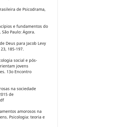
rasileira de Psicodrama,
incípios e fundamentos do
 São Paulo: Ágora.
o de Deus para Jacob Levy
23, 185-197.
cologia social e pós-
rientam jovens
ções. 13o Encontro
orosas na sociedade
2015 de
pdf
ionamentos amorosos na
ns. Psicologia: teoria e