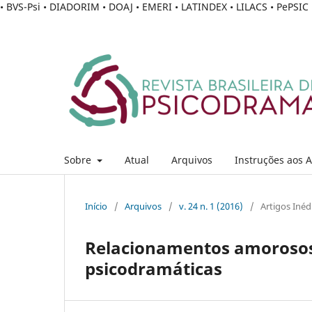
• BVS-Psi • DIADORIM • DOAJ • EMERI • LATINDEX • LILACS • PePSI
Sobre
Atual
Arquivos
Instruções aos 
Início
/
Arquivos
/
v. 24 n. 1 (2016)
/
Artigos Inéd
Relacionamentos amorosos
psicodramáticas