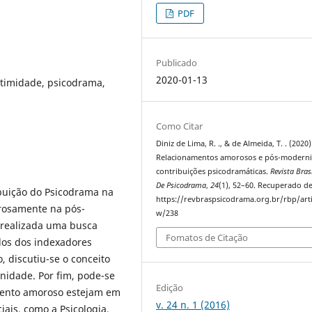
PDF
Publicado
2020-01-13
ntimidade, psicodrama,
Como Citar
Diniz de Lima, R. ., & de Almeida, T. . (2020)
Relacionamentos amorosos e pós-moderni
contribuições psicodramáticas.
Revista Brasi
De Psicodrama
,
24
(1), 52–60. Recuperado d
ibuição do Psicodrama na
https://revbraspsicodrama.org.br/rbp/arti
rosamente na pós-
w/238
 realizada uma busca
Fomatos de Citação
dos dos indexadores
o, discutiu-se o conceito
nidade. Por fim, pode-se
Edição
mento amoroso estejam em
v. 24 n. 1 (2016)
ais, como a Psicologia,