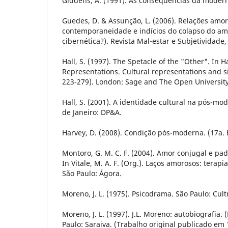
Giddens, A. (1991). As consequências da modern
Guedes, D. & Assunção, L. (2006). Relações amo
contemporaneidade e indícios do colapso do am
cibernética?). Revista Mal-estar e Subjetividade, 
Hall, S. (1997). The Spetacle of the "Other". In Hal
Representations. Cultural representations and si
223-279). London: Sage and The Open University
Hall, S. (2001). A identidade cultural na pós-mod
de Janeiro: DP&A.
Harvey, D. (2008). Condição pós-moderna. (17a. E
Montoro, G. M. C. F. (2004). Amor conjugal e pa
In Vitale, M. A. F. (Org.). Laços amorosos: terap
São Paulo: Ágora.
Moreno, J. L. (1975). Psicodrama. São Paulo: Cultr
Moreno, J. L. (1997). J.L. Moreno: autobiografia. (
Paulo: Saraiva. (Trabalho original publicado em 