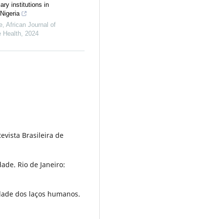
iary institutions in
Nigeria
e
,
African Journal of
 Health
,
2024
evista Brasileira de
ade. Rio de Janeiro:
idade dos laços humanos.