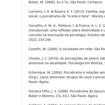
Buber, M. (2006). Eu e Tu. São Paulo: Centauro.
Carneiro, I. R. & Rasera, E. F. (2012). Família, e
social: o psicodrama de “A vida é bela”. Revista
Carvalho, A. M. A., Politano, I. & Franco, A. L. S. 
interpessoal: uma reflexão sobre diversidade e 
conceito na teorização da psicologia. Estudos de
25(2), 233-240.
Castells, M. (2000). A sociedade em rede. São Pau
Chaves, J. C. (2010). As percepções de jovens s
amorosos na atualidade. Psicologia em Revista, 1
Echenique, M. (2004). Psicodrama e relações amor
(Org.). Laços amorosos: terapia de casal e psico
Paulo: Ágora.
Fonseca Filho, J. S. (2008). Psicodrama da loucur
Buber e Moreno. (7a. Ed.). São Paulo: Ágora.