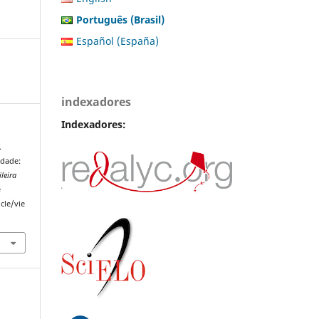
Português (Brasil)
Español (España)
indexadores
Indexadores:
.
dade:
leira
e
cle/vie