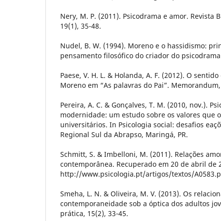
Nery, M. P. (2011). Psicodrama e amor. Revista B
19(1), 35-48.
Nudel, B. W. (1994). Moreno e o hassidismo: pr
pensamento filosófico do criador do psicodrama.
Paese, V. H. L. & Holanda, A. F. (2012). O sentid
Moreno em “As palavras do Pai”. Memorandum, 
Pereira, A. C. & Gonçalves, T. M. (2010, nov.). Psi
modernidade: um estudo sobre os valores que o
universitários. In Psicologia social: desafios ea
Regional Sul da Abrapso, Maringá, PR.
Schmitt, S. & Imbelloni, M. (2011). Relações am
contemporânea. Recuperado em 20 de abril de 
http://www.psicologia.pt/artigos/textos/A0583.
Smeha, L. N. & Oliveira, M. V. (2013). Os relac
contemporaneidade sob a óptica dos adultos jove
prática, 15(2), 33-45.