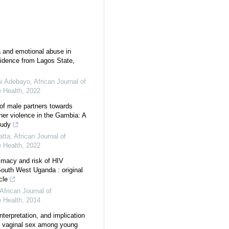
 and emotional abuse in
idence from Lagos State,
i Adebayo
,
African Journal of
 Health
,
2022
of male partners towards
tner violence in the Gambia: A
tudy
atta
,
African Journal of
 Health
,
2022
timacy and risk of HIV
 South West Uganda : original
cle
African Journal of
 Health
,
2014
nterpretation, and implication
e vaginal sex among young