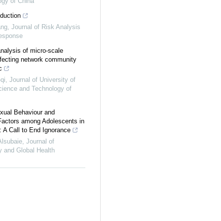
ogy of China
oduction
ang
,
Journal of Risk Analysis
Response
nalysis of micro-scale
ffecting network community
c
qi
,
Journal of University of
cience and Technology of
xual Behaviour and
Factors among Adolescents in
: A Call to End Ignorance
Alsubaie
,
Journal of
 and Global Health