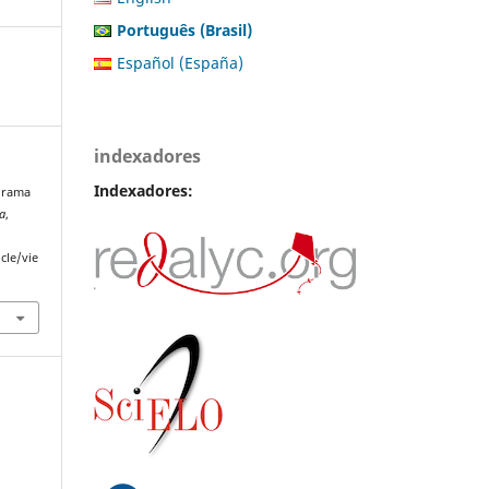
Português (Brasil)
Español (España)
indexadores
Indexadores:
odrama
ma
,
cle/vie