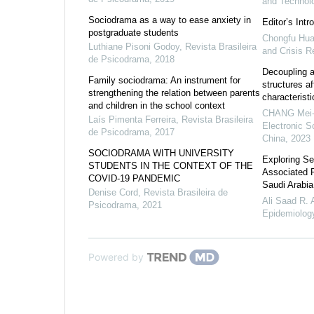
and Technol
Sociodrama as a way to ease anxiety in
Editor’s Intr
postgraduate students
Chongfu Hu
Luthiane Pisoni Godoy
,
Revista Brasileira
and Crisis 
de Psicodrama
,
2018
Decoupling a
Family sociodrama: An instrument for
structures a
strengthening the relation between parents
characteristi
and children in the school context
CHANG Mei-
Laís Pimenta Ferreira
,
Revista Brasileira
Electronic S
de Psicodrama
,
2017
China
,
2023
SOCIODRAMA WITH UNIVERSITY
Exploring Se
STUDENTS IN THE CONTEXT OF THE
Associated 
COVID-19 PANDEMIC
Saudi Arabia
Denise Cord
,
Revista Brasileira de
Ali Saad R. 
Psicodrama
,
2021
Epidemiology
Powered by