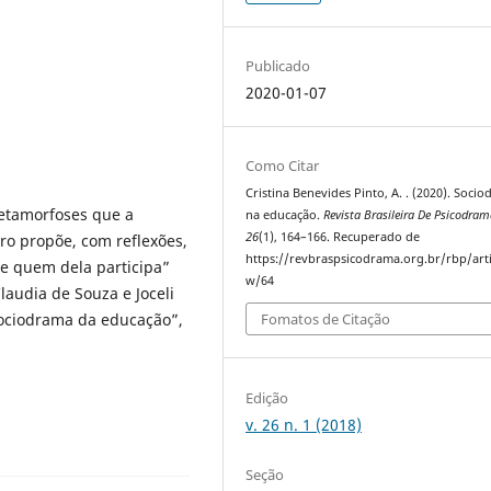
Publicado
2020-01-07
Como Citar
Cristina Benevides Pinto, A. . (2020). Soci
metamorfoses que a
na educação.
Revista Brasileira De Psicodra
26
(1), 164–166. Recuperado de
ro propõe, com reflexões,
https://revbraspsicodrama.org.br/rbp/arti
 de quem dela participa”
w/64
laudia de Souza e Joceli
ociodrama da educação”,
Fomatos de Citação
Edição
v. 26 n. 1 (2018)
Seção