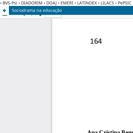
• BVS-Psi • DIADORIM • DOAJ • EMERI • LATINDEX • LILACS • PePSI
Sociodrama na educação