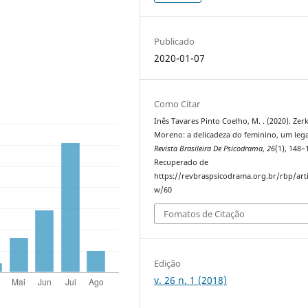
Publicado
2020-01-07
Como Citar
Inês Tavares Pinto Coelho, M. . (2020). Zer
Moreno: a delicadeza do feminino, um leg
Revista Brasileira De Psicodrama
,
26
(1), 148–
Recuperado de
https://revbraspsicodrama.org.br/rbp/arti
w/60
Fomatos de Citação
Edição
v. 26 n. 1 (2018)