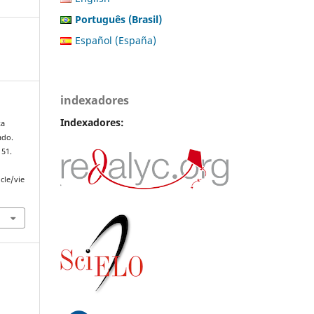
Português (Brasil)
Español (España)
indexadores
Indexadores:
ka
ado.
151.
cle/vie