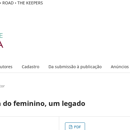
C • ROAD • THE KEEPERS
Autores
Cadastro
Da submissão à publicação
Anúncios
tor
a do feminino, um legado
PDF