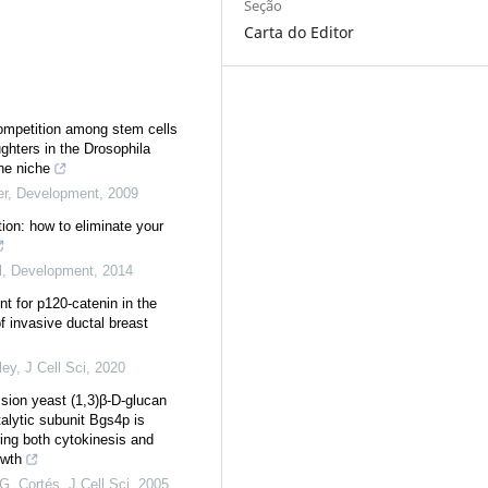
Seção
Carta do Editor
ompetition among stem cells
ghters in the Drosophila
ne niche
er
,
Development
,
2009
tion: how to eliminate your
l
,
Development
,
2014
t for p120-catenin in the
f invasive ductal breast
ley
,
J Cell Sci
,
2020
ssion yeast (1,3)β-D-glucan
alytic subunit Bgs4p is
ring both cytokinesis and
owth
G. Cortés
,
J Cell Sci
,
2005