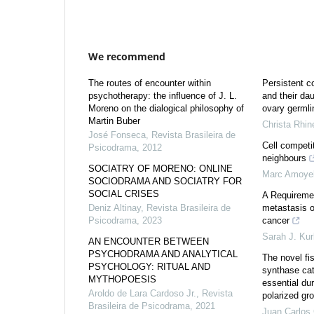
We recommend
The routes of encounter within
Persistent c
psychotherapy: the influence of J. L.
and their dau
Moreno on the dialogical philosophy of
ovary germli
Martin Buber
Christa Rhin
José Fonseca
,
Revista Brasileira de
Cell competi
Psicodrama
,
2012
neighbours
SOCIATRY OF MORENO: ONLINE
Marc Amoye
SOCIODRAMA AND SOCIATRY FOR
SOCIAL CRISES
A Requiremen
Deniz Altinay
,
Revista Brasileira de
metastasis o
Psicodrama
,
2023
cancer
Sarah J. Kur
AN ENCOUNTER BETWEEN
PSYCHODRAMA AND ANALYTICAL
The novel fi
PSYCHOLOGY: RITUAL AND
synthase cat
MYTHOPOESIS
essential du
Aroldo de Lara Cardoso Jr.
,
Revista
polarized gr
Brasileira de Psicodrama
,
2021
Juan Carlos 