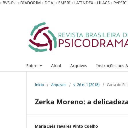
• BVS-Psi • DIADORIM • DOAJ • EMERI • LATINDEX • LILACS • PePSI
Sobre
Atual
Arquivos
Instruções aos 
Início
/
Arquivos
/
v. 26 n. 1 (2018)
/
Carta do Edi
Zerka Moreno: a delicadez
Maria Inês Tavares Pinto Coelho