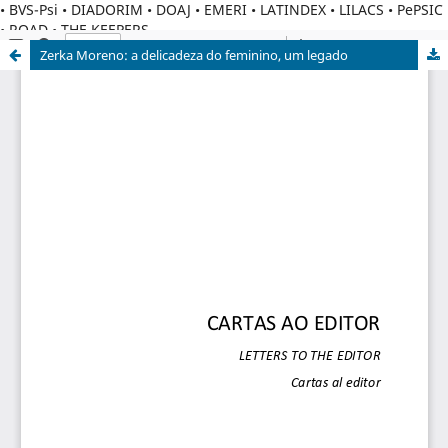
• BVS-Psi • DIADORIM • DOAJ • EMERI • LATINDEX • LILACS • PePSIC
• ROAD • THE KEEPERS
Zerka Moreno: a delicadeza do feminino, um legado