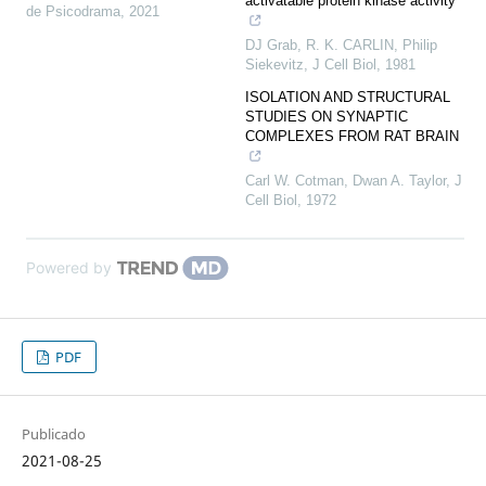
activatable protein kinase activity
de Psicodrama
,
2021
DJ Grab, R. K. CARLIN, Philip
Siekevitz
,
J Cell Biol
,
1981
ISOLATION AND STRUCTURAL
STUDIES ON SYNAPTIC
COMPLEXES FROM RAT BRAIN
Carl W. Cotman, Dwan A. Taylor
,
J
Cell Biol
,
1972
Powered by
PDF
Publicado
2021-08-25