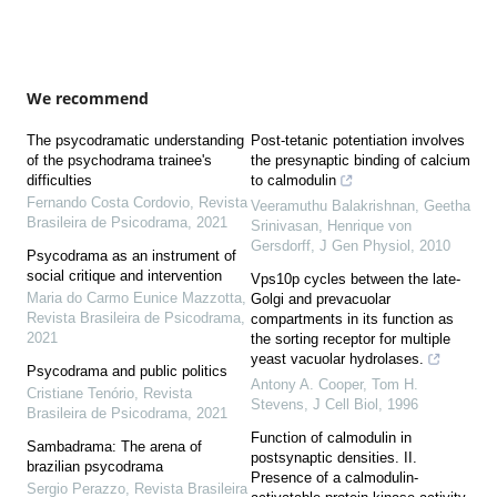
We recommend
The psycodramatic understanding
Post-tetanic potentiation involves
of the psychodrama trainee's
the presynaptic binding of calcium
difficulties
to calmodulin
Fernando Costa Cordovio
,
Revista
Veeramuthu Balakrishnan, Geetha
Brasileira de Psicodrama
,
2021
Srinivasan, Henrique von
Gersdorff
,
J Gen Physiol
,
2010
Psycodrama as an instrument of
social critique and intervention
Vps10p cycles between the late-
Maria do Carmo Eunice Mazzotta
,
Golgi and prevacuolar
Revista Brasileira de Psicodrama
,
compartments in its function as
2021
the sorting receptor for multiple
yeast vacuolar hydrolases.
Psycodrama and public politics
Antony A. Cooper, Tom H.
Cristiane Tenório
,
Revista
Stevens
,
J Cell Biol
,
1996
Brasileira de Psicodrama
,
2021
Function of calmodulin in
Sambadrama: The arena of
postsynaptic densities. II.
brazilian psycodrama
Presence of a calmodulin-
Sergio Perazzo
,
Revista Brasileira