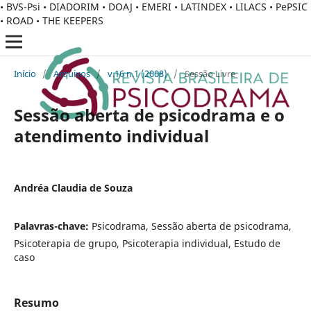
• BVS-Psi • DIADORIM • DOAJ • EMERI • LATINDEX • LILACS • PePSIC
• ROAD • THE KEEPERS
Início
/
Arquivos
/
v.16 n.1 (2008)
/
Sessão Livre
Sessão aberta de psicodrama e o
atendimento individual
Andréa Claudia de Souza
Palavras-chave:
Psicodrama, Sessão aberta de psicodrama,
Psicoterapia de grupo, Psicoterapia individual, Estudo de
caso
Resumo