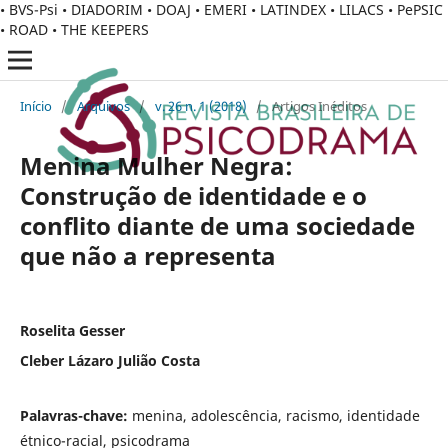
• BVS-Psi • DIADORIM • DOAJ • EMERI • LATINDEX • LILACS • PePSIC
• ROAD • THE KEEPERS
Início
/
Arquivos
/
v. 26 n. 1 (2018)
/
Artigos Inéditos
Menina Mulher Negra:
Construção de identidade e o
conflito diante de uma sociedade
que não a representa
Roselita Gesser
Cleber Lázaro Julião Costa
Palavras-chave:
menina, adolescência, racismo, identidade
étnico-racial, psicodrama