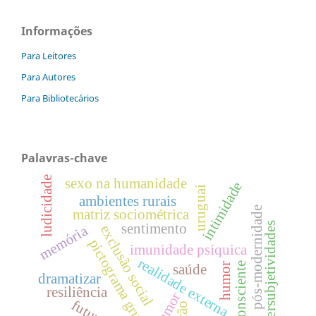
Informações
Para Leitores
Para Autores
Para Bibliotecários
Palavras-chave
ludicidade
sexo na humanidade
intimidade
uruguai
ambientes rurais
pós-modernidade
matriz sociométrica
intersubjetividades
sentimento
exclusão social
memória
pictograma grupal
imunidade psíquica
realidade externa
coconsciente
humor
saúde
dramatizar
resiliência
amor
futuro