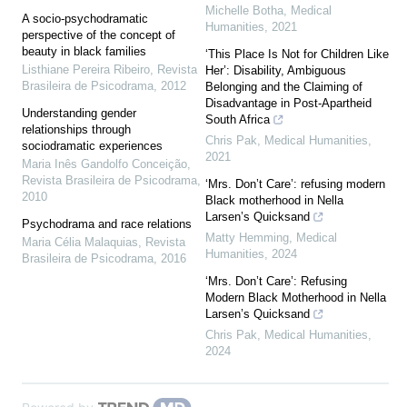
Michelle Botha
,
Medical
A socio-psychodramatic
Humanities
,
2021
perspective of the concept of
beauty in black families
‘This Place Is Not for Children Like
Listhiane Pereira Ribeiro
,
Revista
Her’: Disability, Ambiguous
Brasileira de Psicodrama
,
2012
Belonging and the Claiming of
Disadvantage in Post-Apartheid
Understanding gender
South Africa
relationships through
Chris Pak
,
Medical Humanities
,
sociodramatic experiences
2021
Maria Inês Gandolfo Conceição
,
Revista Brasileira de Psicodrama
,
‘Mrs. Don’t Care’: refusing modern
2010
Black motherhood in Nella
Larsen’s Quicksand
Psychodrama and race relations
Matty Hemming
,
Medical
Maria Célia Malaquias
,
Revista
Humanities
,
2024
Brasileira de Psicodrama
,
2016
‘Mrs. Don’t Care’: Refusing
Modern Black Motherhood in Nella
Larsen’s Quicksand
Chris Pak
,
Medical Humanities
,
2024