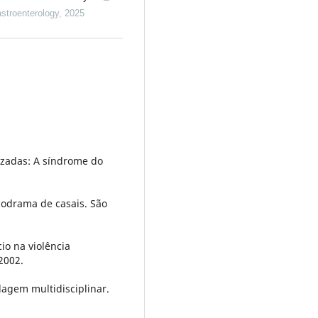
stroenterology
,
2025
izadas: A síndrome do
codrama de casais. São
cio na violência
 2002.
agem multidisciplinar.