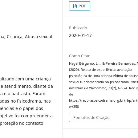
PDF
Publicado
2020-01-17
ma, Criança, Abuso sexual
Como Citar
Nagel Bérgamo, L. ., & Pereira Bernardes, M
(2020). Relato de experiência: avaliação
psicológica de uma criança vítima de abus
ealizado com uma criança
sexual fundamentada no psicodrama.
Revi
de atendimento, diante da
Brasileira De Psicodrama
,
23
(2), 67–74. Rec
a e o padrasto. Foram
de
tadas no Psicodrama, nas
https://revbraspsicodrama.org.br/rbp/arti
w/358
uências e o papel dos
bjetivo foi compreender a
Fomatos de Citação
 proteção no contexto