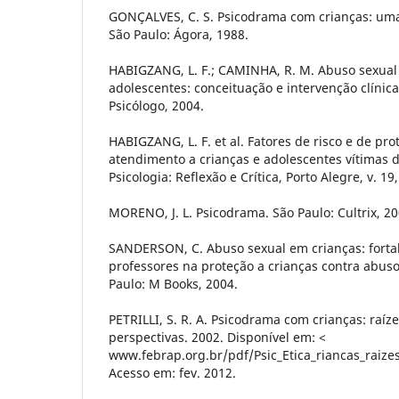
GONÇALVES, C. S. Psicodrama com crianças: uma 
São Paulo: Ágora, 1988.
HABIGZANG, L. F.; CAMINHA, R. M. Abuso sexual 
adolescentes: conceituação e intervenção clínica
Psicólogo, 2004.
HABIGZANG, L. F. et al. Fatores de risco e de pr
atendimento a crianças e adolescentes vítimas d
Psicologia: Reflexão e Crítica, Porto Alegre, v. 19,
MORENO, J. L. Psicodrama. São Paulo: Cultrix, 20
SANDERSON, C. Abuso sexual em crianças: forta
professores na proteção a crianças contra abusos
Paulo: M Books, 2004.
PETRILLI, S. R. A. Psicodrama com crianças: raíz
perspectivas. 2002. Disponível em: <
www.febrap.org.br/pdf/Psic_Etica_riancas_raize
Acesso em: fev. 2012.