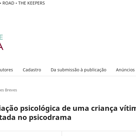
C • ROAD • THE KEEPERS
Autores
Cadastro
Da submissão à publicação
Anúncios
es Breves
liação psicológica de uma criança víti
tada no psicodrama