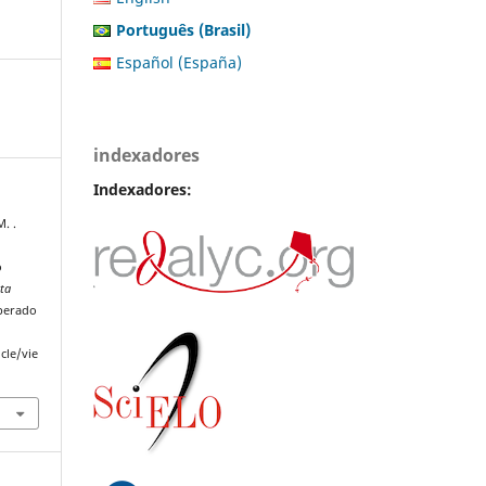
Português (Brasil)
Español (España)
indexadores
Indexadores:
. .
o
sta
uperado
cle/vie