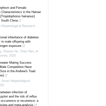
rphism and Female
 Characteristics in the Hainan
(Tropidophorus hainanus)
 South China
n Herpetological Research
,
ional inheritance of diabetes
y in male offspring with
drogen exposure
, Shourui Hu, Shan Han, et
covery
,
2025
Greater Mating Success
-Male Competition Have
 Size in the Andrew's Toad
si)
,
Asian Herpetological
025
between infection of
pylori and the risk of reflux
 occurrence or recurrence: a
eview and meta-analysis