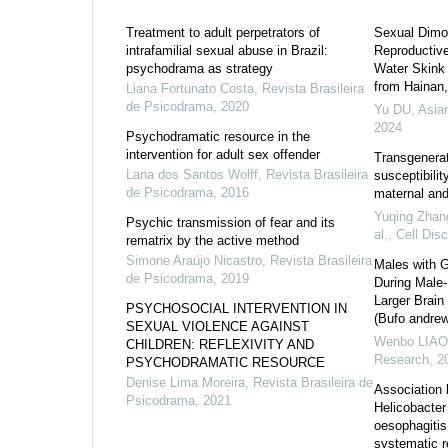
Treatment to adult perpetrators of
Sexual Dimo
intrafamilial sexual abuse in Brazil:
Reproductive
psychodrama as strategy
Water Skink 
from Hainan,
Liana Fortunato Costa
,
Revista Brasileira
de Psicodrama
,
2020
Yu DU
,
Asia
2024
Psychodramatic resource in the
intervention for adult sex offender
Transgenerat
Lana dos Santos Wolff
,
Revista Brasileira
susceptibilit
de Psicodrama
,
2016
maternal an
Yuqing Zhang
Psychic transmission of fear and its
al.
,
Cell Dis
rematrix by the active method
Simone Araújo Nicastro
,
Revista Brasileira
Males with 
de Psicodrama
,
2019
During Male
Larger Brain
PSYCHOSOCIAL INTERVENTION IN
(Bufo andrew
SEXUAL VIOLENCE AGAINST
Wenbo LIAO
CHILDREN: REFLEXIVITY AND
Research
,
2
PSYCHODRAMATIC RESOURCE
Denise Lima Moreira
,
Revista Brasileira de
Association 
Psicodrama
,
2021
Helicobacter 
oesophagitis
systematic r