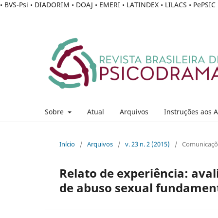
• BVS-Psi • DIADORIM • DOAJ • EMERI • LATINDEX • LILACS • PePSI
Sobre
Atual
Arquivos
Instruções aos 
Início
/
Arquivos
/
v. 23 n. 2 (2015)
/
Comunicaçõ
Relato de experiência: ava
de abuso sexual fundamen