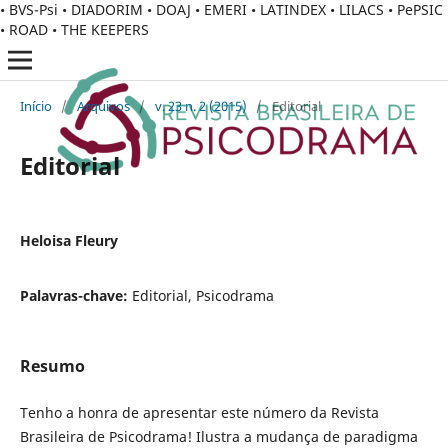
• BVS-Psi • DIADORIM • DOAJ • EMERI • LATINDEX • LILACS • PePSIC
• ROAD • THE KEEPERS
Início
/
Arquivos
/
v. 23 n. 2 (2015)
/
Editorial
Editorial
Heloisa Fleury
Palavras-chave:
Editorial, Psicodrama
Resumo
Tenho a honra de apresentar este número da Revista
Brasileira de Psicodrama! Ilustra a mudança de paradigma