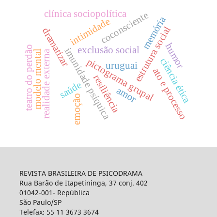
clínica sociopolítica
coconsciente
memória
intimidade
estrutura social
dramatizar
humor
teatro do perdão
exclusão social
imunidade psíquica
modelo mental
realidade externa
ciência ética
pictograma grupal
uruguai
ato e processo
resiliência
saúde
amor
emoção
REVISTA BRASILEIRA DE PSICODRAMA
Rua Barão de Itapetininga, 37 conj. 402
01042-001- República
São Paulo/SP
Telefax: 55 11 3673 3674