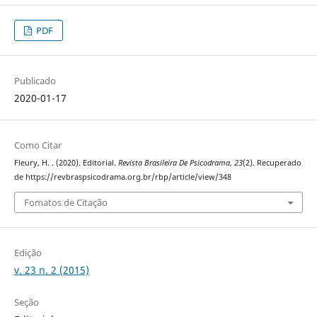
PDF
Publicado
2020-01-17
Como Citar
Fleury, H. . (2020). Editorial.
Revista Brasileira De Psicodrama
,
23
(2). Recuperado
de https://revbraspsicodrama.org.br/rbp/article/view/348
Fomatos de Citação
Edição
v. 23 n. 2 (2015)
Seção