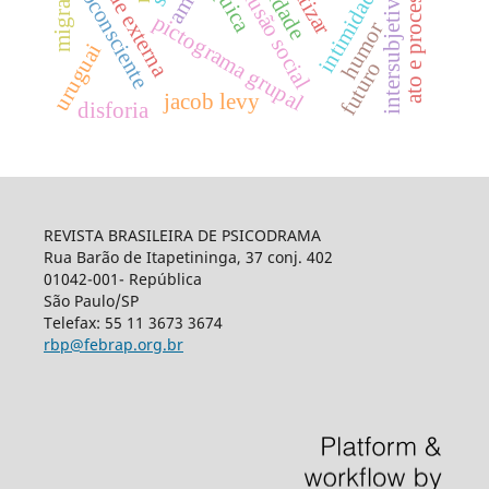
realidade externa
intersubjetividades
exclusão social
ato e processo
amor
coconsciente
intimidade
pictograma grupal
humor
uruguai
futuro
jacob levy
disforia
REVISTA BRASILEIRA DE PSICODRAMA
Rua Barão de Itapetininga, 37 conj. 402
01042-001- República
São Paulo/SP
Telefax: 55 11 3673 3674
rbp@febrap.org.br