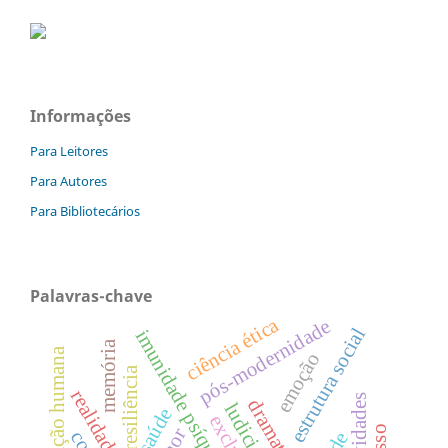
Informações
Para Leitores
Para Autores
Para Bibliotecários
Palavras-chave
ciência ética
pós-modernidade
estrutura social
imunidade psíquica
memória
migração humana
emoção
resiliência
dramatizar
ludicidade
saúde