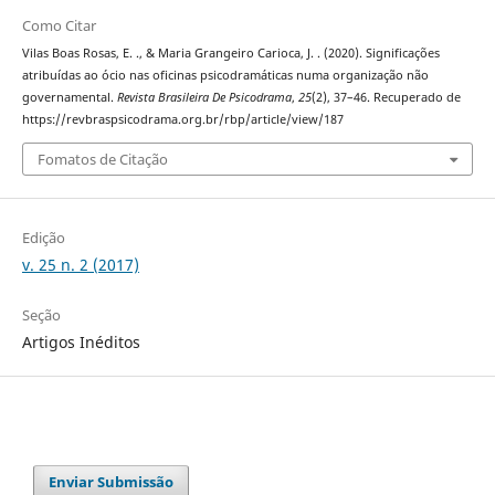
Como Citar
Vilas Boas Rosas, E. ., & Maria Grangeiro Carioca, J. . (2020). Significações
atribuídas ao ócio nas oficinas psicodramáticas numa organização não
governamental.
Revista Brasileira De Psicodrama
,
25
(2), 37–46. Recuperado de
https://revbraspsicodrama.org.br/rbp/article/view/187
Fomatos de Citação
Edição
v. 25 n. 2 (2017)
Seção
Artigos Inéditos
Enviar Submissão