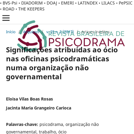
• BVS-Psi • DIADORIM • DOAJ • EMERI • LATINDEX • LILACS • PePSIC
• ROAD • THE KEEPERS
Início
/
Arquivos
/
v. 25 n. 2 (2017)
/
Artigos Inéditos
Significações atribuídas ao ócio
nas oficinas psicodramáticas
numa organização não
governamental
Eloisa Vilas Boas Rosas
Jacinta Maria Grangeiro Carioca
Palavras-chave:
psicodrama, organização não
governamental, trabalho, ócio