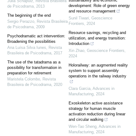
sustainability and economic
Júlia Schapuiz
,
Revista Brasileira
development: Role of green energy
de Psicodrama
,
2013
and resource management
The beginning of the end
Sunil Tiwari
,
Geoscience
Sergio Perazzo
,
Revista Brasileira
Frontiers
,
2024
de Psicodrama
,
2009
Resource savings, recycling and
Psychodramatic act intervention:
utilization, and energy transition:
Broadening the possibilities
Introduction
Ana Luísa Silva Iunes
,
Revista
Xin Zhao
,
Geoscience Frontiers
,
Brasileira de Psicodrama
,
2017
2024
The use of the tatadrama as a
Holorailway: an augmented reality
possibility for transformation in
system to support assembly
preparation for retirement
operations in the railway industry
Maristela Colombo
,
Revista
Brasileira de Psicodrama
,
2020
Clara Garcia
,
Advances in
Manufacturing
,
2024
Exoskeleton active assistance
strategy for human muscle
activation reduction during linear
and circular walking
Wen-Tao Sheng
,
Advances in
Manufacturing
,
2024