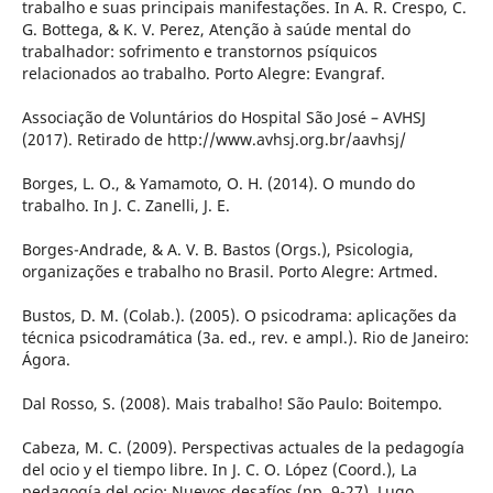
trabalho e suas principais manifestações. In A. R. Crespo, C.
G. Bottega, & K. V. Perez, Atenção à saúde mental do
trabalhador: sofrimento e transtornos psíquicos
relacionados ao trabalho. Porto Alegre: Evangraf.
Associação de Voluntários do Hospital São José – AVHSJ
(2017). Retirado de http://www.avhsj.org.br/aavhsj/
Borges, L. O., & Yamamoto, O. H. (2014). O mundo do
trabalho. In J. C. Zanelli, J. E.
Borges-Andrade, & A. V. B. Bastos (Orgs.), Psicologia,
organizações e trabalho no Brasil. Porto Alegre: Artmed.
Bustos, D. M. (Colab.). (2005). O psicodrama: aplicações da
técnica psicodramática (3a. ed., rev. e ampl.). Rio de Janeiro:
Ágora.
Dal Rosso, S. (2008). Mais trabalho! São Paulo: Boitempo.
Cabeza, M. C. (2009). Perspectivas actuales de la pedagogía
del ocio y el tiempo libre. In J. C. O. López (Coord.), La
pedagogía del ocio: Nuevos desafíos (pp. 9-27). Lugo,