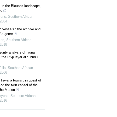
s in the Bloubos landscape,
pe
sons
,
Southern African
2004
n vessels : the archive and
f a genre
ton
,
Southern African
2018
grity analysis of faunal
 the RSp layer at Sibudu
ells
,
Southern African
2006
o Tswana towns : in quest of
d the twin capital of the
the Marico
eyens
,
Southern African
2016