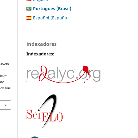
Português (Brasil)
Español (España)
indexadores
Indexadores:
lações
leira
 de
cle/vie