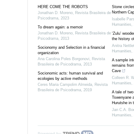
HERE COME THE ROBOTS
Stone circle
Northern Ca
Jonathan D. Moreno
,
Revista Brasileira de
Psicodrama
,
2023
Isabelle Par
Humanities
,
To dream again: a memoir
Jonathan D. Moreno
,
Revista Brasileira de
‘Zulu’ woode
Psicodrama
,
2013
the history o
Anitra Nettle
Socionomy and Selection in a financial
Humanities
,
organization
Ana Carolina Poles Borgonovi
,
Revista
A sample inte
Brasileira de Psicodrama
,
2013
remains from
Cave
Socionomic acts: human survival and
Colleen R. W
ecologies by active methods
Humanities
,
Ceres Maria Campolim Almeida
,
Revista
Brasileira de Psicodrama
,
2019
A tale of tw
Tswenyane an
Hurutshe in 
Jan C.A. Bo
Humanities
,
Powered by