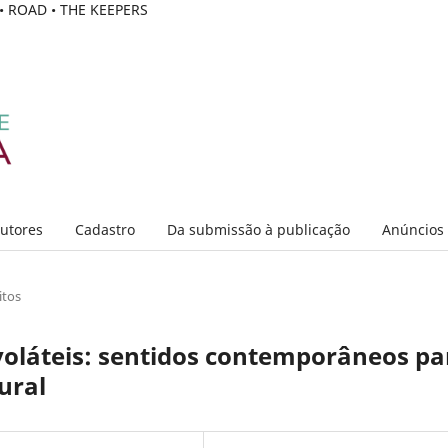
C • ROAD • THE KEEPERS
Autores
Cadastro
Da submissão à publicação
Anúncios
itos
voláteis: sentidos contemporâneos pa
ural