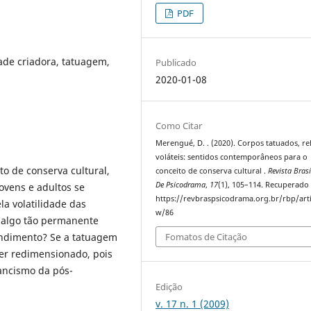
PDF
ade criadora, tatuagem,
Publicado
2020-01-08
Como Citar
Merengué, D. . (2020). Corpos tatuados, re
voláteis: sentidos contemporâneos para o
to de conserva cultural,
conceito de conserva cultural .
Revista Brasi
De Psicodrama
,
17
(1), 105–114. Recuperado
ovens e adultos se
https://revbraspsicodrama.org.br/rbp/arti
a volatilidade das
w/86
 algo tão permanente
ndimento? Se a tatuagem
Fomatos de Citação
ser redimensionado, pois
ancismo da pós-
Edição
v. 17 n. 1 (2009)