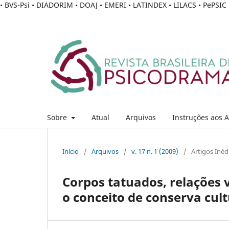
• BVS-Psi • DIADORIM • DOAJ • EMERI • LATINDEX • LILACS • PePSI
Sobre
Atual
Arquivos
Instruções aos 
Início
/
Arquivos
/
v. 17 n. 1 (2009)
/
Artigos Inéd
Corpos tatuados, relações 
o conceito de conserva cult