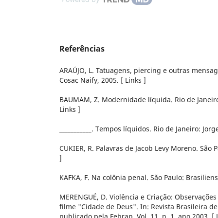
Referências
ARAÚJO, L. Tatuagens, piercing e outras mensag
Cosac Naify, 2005. [ Links ]
BAUMAM, Z. Modernidade líquida. Rio de Janeiro:
Links ]
___________. Tempos líquidos. Rio de Janeiro: Jorge
CUKIER, R. Palavras de Jacob Levy Moreno. São Pa
]
KAFKA, F. Na colônia penal. São Paulo: Brasiliense
MERENGUÉ, D. Violência e Criação: Observações
filme "Cidade de Deus". In: Revista Brasileira d
publicado pela Febrap. Vol. 11, n. 1, ano 2003. [ 