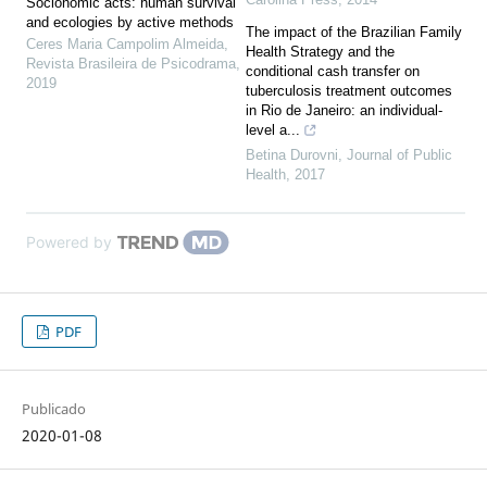
Socionomic acts: human survival
and ecologies by active methods
The impact of the Brazilian Family
Ceres Maria Campolim Almeida
,
Health Strategy and the
Revista Brasileira de Psicodrama
,
conditional cash transfer on
2019
tuberculosis treatment outcomes
in Rio de Janeiro: an individual-
level a...
Betina Durovni
,
Journal of Public
Health
,
2017
Powered by
PDF
Publicado
2020-01-08