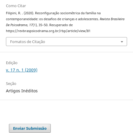
Como Citar
Filipini, R. . (2020). Reconfiguração sociométrica da família na
contemporaneidade: os desafios de crianças e adolescentes.
Revista Brasileira
De Psicodrama
,
17
(1), 35–50. Recuperado de
https://revbraspsicodrama.org.br/rbp/article/view/81
Fomatos de Citação
Edição
v. 17 n. 1 (2009)
Seção
Artigos Inéditos
Enviar Submissão