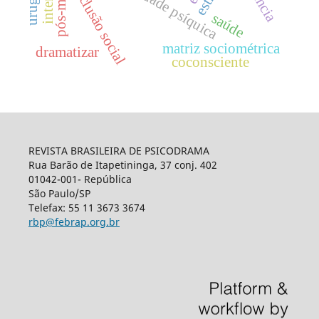
imunidade psíquica
uruguai
exclusão social
saúde
matriz sociométrica
dramatizar
coconsciente
REVISTA BRASILEIRA DE PSICODRAMA
Rua Barão de Itapetininga, 37 conj. 402
01042-001- República
São Paulo/SP
Telefax: 55 11 3673 3674
rbp@febrap.org.br