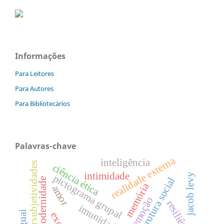
Informações
Para Leitores
Para Autores
Para Bibliotecários
Palavras-chave
realidade externa
inteligência
intersubjetividades
ciência ética
intimidade
jacob levy
pictograma grupal
estrutura social
pós-modernidade
memória
amor
emoção
resiliência