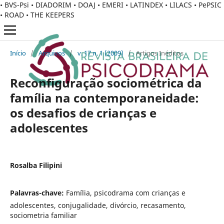
• BVS-Psi • DIADORIM • DOAJ • EMERI • LATINDEX • LILACS • PePSIC
• ROAD • THE KEEPERS
Início
/
Arquivos
/
v. 17 n. 1 (2009)
/
Artigos Inéditos
Reconfiguração sociométrica da
família na contemporaneidade:
os desafios de crianças e
adolescentes
Rosalba Filipini
Palavras-chave:
Família, psicodrama com crianças e
adolescentes, conjugalidade, divórcio, recasamento,
sociometria familiar