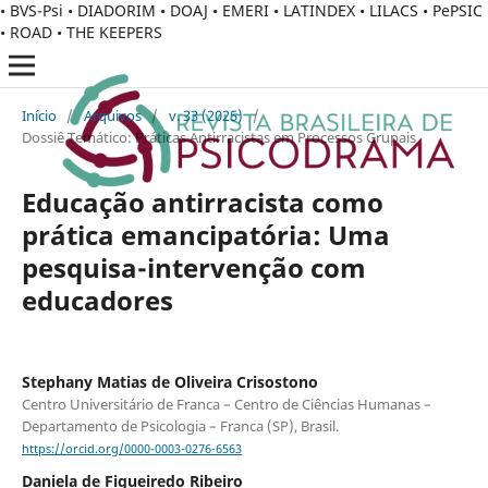
• BVS-Psi • DIADORIM • DOAJ • EMERI • LATINDEX • LILACS • PePSIC
• ROAD • THE KEEPERS
Início
/
Arquivos
/
v. 33 (2025)
/
Dossiê Temático: Práticas Antirracistas em Processos Grupais
Educação antirracista como
prática emancipatória: Uma
pesquisa-intervenção com
educadores
Stephany Matias de Oliveira Crisostono
Centro Universitário de Franca – Centro de Ciências Humanas –
Departamento de Psicologia – Franca (SP), Brasil.
https://orcid.org/0000-0003-0276-6563
Daniela de Figueiredo Ribeiro