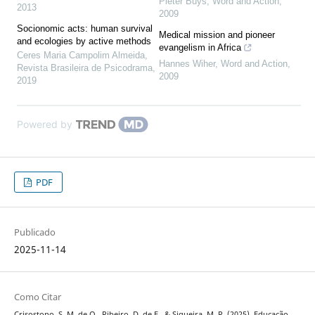
Pieter Buys
,
Word and Action
,
2013
2009
Socionomic acts: human survival
Medical mission and pioneer
and ecologies by active methods
evangelism in Africa
Ceres Maria Campolim Almeida
,
Hannes Wiher
,
Word and Action
,
Revista Brasileira de Psicodrama
,
2009
2019
Powered by
PDF
Publicado
2025-11-14
Como Citar
Crisostono, S. M. de O., Ribeiro, D. de F., & Siqueira, M. R. (2025). Educação