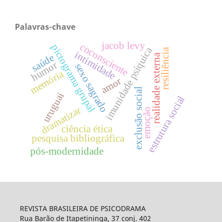
Palavras-chave
jacob levy
coconsciente
pictograma grupal
imunidade psíquica
resiliência
intimidade
saúde
realidade externa
humor
sexo sagrado
memória
amor
exclusão social
uruguai
estrutura social
dramatizar
emoção
ciência ética
pesquisa bibliográfica
pós-modernidade
REVISTA BRASILEIRA DE PSICODRAMA
Rua Barão de Itapetininga, 37 conj. 402