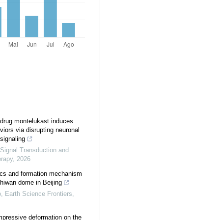
drug montelukast induces
viors via disrupting neuronal
 signaling
Signal Transduction and
erapy
,
2026
ics and formation mechanism
hiwan dome in Beijing
o
,
Earth Science Frontiers
,
mpressive deformation on the