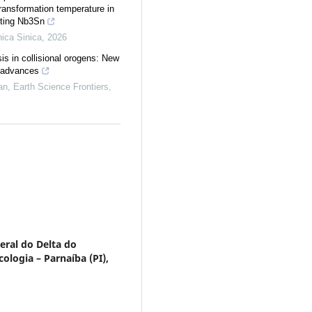
transformation temperature in
ting Nb3Sn
ica Sinica
,
2026
is in collisional orogens: New
 advances
an
,
Earth Science Frontiers
,
eral do Delta do
logia – Parnaíba (PI),