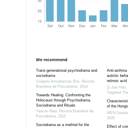
We recommend
Trans-generational psychodrama and
Anti-asthma 
sociodrama
autistic beha
retinoic acid
Gregorio Armañanzas Ros
,
Revista
Brasileira de Psicodrama
,
2014
Zi-Jian Hao
,
Targeted Th
Towards Healing: Confronting the
Holocaust through Psychodrama,
Characterist
Sociodrama and Rituals
of the Hongs
Yaacov Naor
,
Revista Brasileira de
WEN Guota
Psicodrama
,
2015
2025
Sociodrama as a method for the
Effect of co