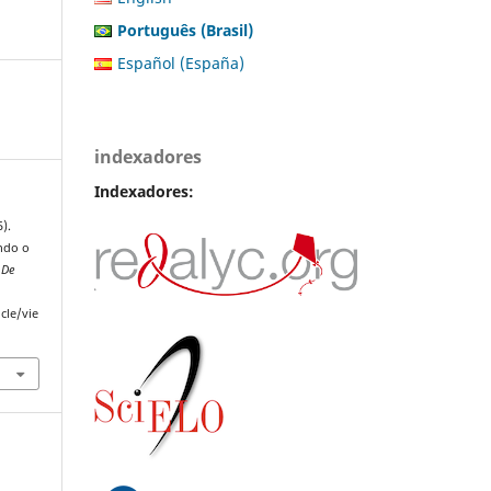
Português (Brasil)
Español (España)
indexadores
Indexadores:
5).
ando o
 De
cle/vie