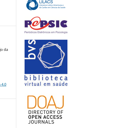
jo da
a
 4.0