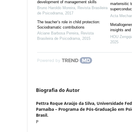
development of management skills
martensitic 
Bruno Haroldo Moreira
,
Revista Brasileira
superconduc
de Psicodrama
,
2017
Acta Mechan
The teacher’s role in child protection:
Metallogenes
Sociodramatic contributions
insights and
Alciane Barbosa Pereira
,
Revista
HOU Zengqi
Brasileira de Psicodrama
,
2015
2025
Powered by
Biografia do Autor
Pettra Roque Araújo da Silva,
Universidade Fed
Parnaíba – Programa de Pós-Graduação em Psico
Brasil.
P