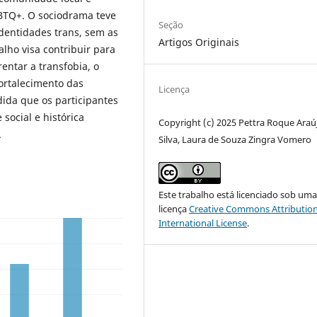
GBTQ+. O sociodrama teve
Seção
dentidades trans, sem as
Artigos Originais
lho visa contribuir para
ntar a transfobia, o
ortalecimento das
Licença
dida que os participantes
social e histórica
Copyright (c) 2025 Pettra Roque Araú
.
Silva, Laura de Souza Zingra Vomero
Este trabalho está licenciado sob um
licença
Creative Commons Attribution
International License
.