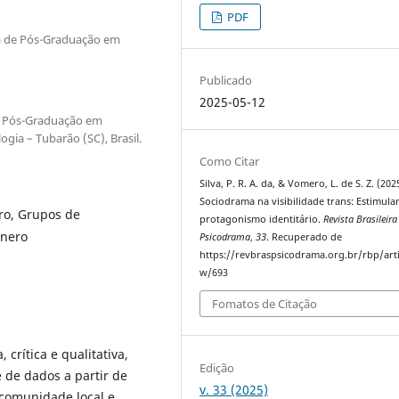
PDF
ma de Pós-Graduação em
Publicado
2025-05-12
e Pós-Graduação em
logia – Tubarão (SC), Brasil.
Como Citar
Silva, P. R. A. da, & Vomero, L. de S. Z. (202
Sociodrama na visibilidade trans: Estimul
ro, Grupos de
protagonismo identitário.
Revista Brasileira
ênero
Psicodrama
,
33
. Recuperado de
https://revbraspsicodrama.org.br/rbp/arti
w/693
Fomatos de Citação
crítica e qualitativa,
Edição
e de dados a partir de
v. 33 (2025)
 comunidade local e