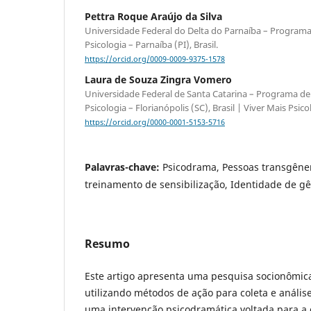
Pettra Roque Araújo da Silva
Universidade Federal do Delta do Parnaíba – Progra
Psicologia – Parnaíba (PI), Brasil.
https://orcid.org/0009-0009-9375-1578
Laura de Souza Zingra Vomero
Universidade Federal de Santa Catarina – Programa d
Psicologia – Florianópolis (SC), Brasil | Viver Mais Psico
https://orcid.org/0000-0001-5153-5716
Palavras-chave:
Psicodrama, Pessoas transgêne
treinamento de sensibilização, Identidade de g
Resumo
Este artigo apresenta uma pesquisa socionômica, 
utilizando métodos de ação para coleta e anális
uma intervenção psicodramática voltada para a