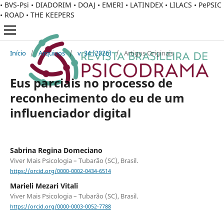
• BVS-Psi • DIADORIM • DOAJ • EMERI • LATINDEX • LILACS • PePSIC
• ROAD • THE KEEPERS
Início
/
Arquivos
/
v. 34 (2026)
/
Artigos Originais
Eus parciais no processo de
reconhecimento do eu de um
influenciador digital
Sabrina Regina Domeciano
Viver Mais Psicologia – Tubarão (SC), Brasil.
https://orcid.org/0000-0002-0434-6514
Marieli Mezari Vitali
Viver Mais Psicologia – Tubarão (SC), Brasil.
https://orcid.org/0000-0003-0052-7788