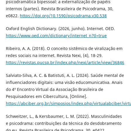
psicodramática bipessoal: a externalização de papéis
internos (partes). Revista Brasileira de Psicodrama, 30,
e0822.
https://doi.org/10.1590/psicodrama.v30.538
Oxford English Dictionary. (2026, junho). Internet. OED.
https://www.oed.com/dictionary/internet_n?tl=true
Ribeiro, A. A. (2018). O conceito sistêmico de viralização em
redes sociais na internet. Revista Nexi, (4), 18-29.
https://revistas.pucsp.br/index.php/nexi/article/view/36846
Salviato-Silva, A. C. & Batistuti, A. L. (2024). Saúde mental de
influenciadores digitais: uma visão educomunicativa. Anais
do 4º Encontro Virtual da Associação Brasileira de
Pesquisadores em Cibercultura, [Online].
https://abciber.org.br/simposios/index.php/virtualabciber/vir
Schweitzer, L., & Kersbaumer, L. M. (2022). Masculinidades
e psicodrama: contribuições da técnica do desdobramento
do eu. Revista Brasileira de Psicodrama, 30, e0422.