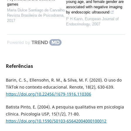
young age, and female gender are
games
associated with negative imaging
Maria Dulce Santiago de Carvalho
,
by endoscopic ultrasound
Revista Brasileira de Psicodrama
,
P H Kann
,
European Journal of
2017
Endocrinology
,
2007
Powered by
Referências
Barin, C. S., Ellensohn, R. M., & Silva, M. F. (2020). O uso do
TikTok no contexto educacional. Renote, 18(2), 630-639.
https://doi.org/10.22456/1679-1916.110306
Batista Pinto, E. (2004). A pesquisa qualitativa em psicologia
clínica. Psicologia USP, 15(1/2), 71-80.
https://doi.org/10.1590/S0103-65642004000100012