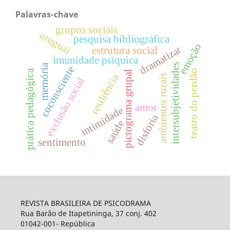
Palavras-chave
grupos sociais
uruguai
pesquisa bibliográfica
emoção
dramatizar
estrutura social
imunidade psíquica
intersubjetividades
memória
coconsciente
teatro do perdão
prática pedagógica
pictograma grupal
resiliência
ambientes rurais
exclusão social
amor
intimidade
disforia
saúde
sentimento
REVISTA BRASILEIRA DE PSICODRAMA
Rua Barão de Itapetininga, 37 conj. 402
01042-001- República