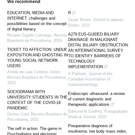
We recommend
EDUCATION, MEDIA AND
R
INTERNET: challenges and
Stuart Bloom
,
Oxford Academic
possibilities based on the concept
Books
,
2011
of digital literacy
A279 EUS-GUIDED BILIARY
Ricardo Zagallo Camargo
,
Revista
DRAINAGE IN MALIGNANT
Brasileira de Psicodrama
,
2019
DISTAL BILIARY OBSTRUCTION:
TICKET TO AFFECTION: UNDUE
AN INTERNATIONAL SURVEY
EXPOSITION AND GHOSTING IN
TO IDENTIFY BARRIERS OF
YOUNG SOCIAL NETWORK
TECHNOLOGY
USERS
IMPLEMENTATION
Aroldo de Lara Cardoso Júnior
,
V Palmieri
,
Journal of the
Revista Brasileira de Psicodrama
,
Canadian Association of
2022
Gastroenterology
SOCIODRAMA WITH
Endoscopic ultrasound: a review
UNIVERSITY STUDENTS IN THE
of current diagnostic and
CONTEXT OF THE COVID-19
therapeutic applications
PANDEMIC
Edmund M Godfrey
,
Postgraduate
Denise Cord
,
Revista Brasileira de
Medical Journal
,
2010
Psicodrama
,
2021
Preoperative diagnosis of
The self in action: The game in
insulinoma: low body mass index,
Psychodrama and electronic